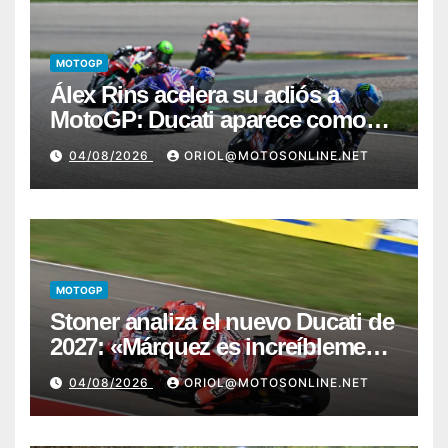
MOTOGP
Álex Rins acelera su adiós a
MotoGP: Ducati aparece como
destino en Superbike
04/08/2026
ORIOL@MOTOSONLINE.NET
MOTOGP
Stoner analiza el nuevo Ducati de
2027: «Márquez es increíblemente
fiable, Acosta necesita más
04/08/2026
ORIOL@MOTOSONLINE.NET
paciencia»