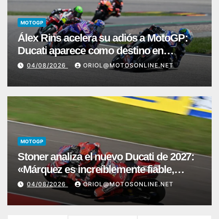
MOTOGP
Álex Rins acelera su adiós a MotoGP:
Ducati aparece como destino en
Superbike
04/08/2026
ORIOL@MOTOSONLINE.NET
MOTOGP
Stoner analiza el nuevo Ducati de 2027:
«Márquez es increíblemente fiable,
Acosta necesita más paciencia»
04/08/2026
ORIOL@MOTOSONLINE.NET