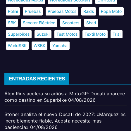
Polini
Pruebas
Pruebas Motos
Raids
Ropa Moto
SBK
Scooter Eléctrico
Scooters
Shad
Superbikes
Suzuki
Test Motos
Textil Moto
Trial
WorldSBK
WSBK
Yamaha
ENTRADAS RECIENTES
Álex Rins acelera su adiós a MotoGP: Ducati aparece
como destino en Superbike
04/08/2026
Stoner analiza el nuevo Ducati de 2027: «Márquez es
increíblemente fiable, Acosta necesita más
paciencia»
04/08/2026