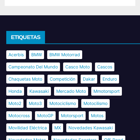
ETIQUETAS
Acerbis
BMW
BMW Motorrad
Campeonato Del Mundo
Casco Moto
Cascos
Chaquetas Moto
Competición
Dakar
Enduro
Honda
Kawasaki
Mercado Moto
Mmotorsport
Moto2
Moto3
Motociclismo
Motocilismo
Motocross
MotoGP
Motorsport
Motos
Movilidad Eléctrica
MX
Novedades Kawasaki
Novedades Motos
Novedades Scooters
Off-Road