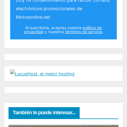
electrónicos promocionales de
Motosonline.net
Al suscribirte, aceptas nuestra
política de
privacidad
y nuestros
términos de servicio
.
También te puede interesar...