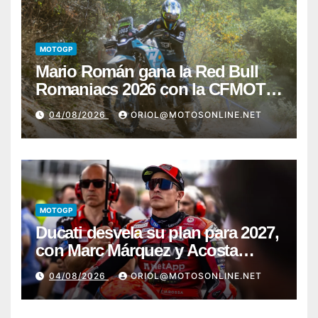
MOTOGP
Mario Román gana la Red Bull
Romaniacs 2026 con la CFMOTO
450MT
04/08/2026
ORIOL@MOTOSONLINE.NET
MOTOGP
Ducati desvela su plan para 2027,
con Marc Márquez y Acosta
como los grandes beneficiados
04/08/2026
ORIOL@MOTOSONLINE.NET