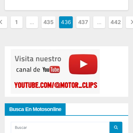
aginación
1
…
435
436
437
…
442
e
ntradas
Busca En Motosonline