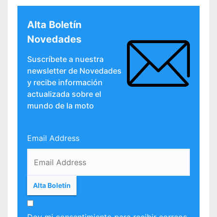
Alta Boletín
Novedades
Suscríbete a nuestra
newsletter de Novedades
y recibe información
actualizada sobre el
mundo de la moto
Email Address
Doy mi consentimiento para recibir correos