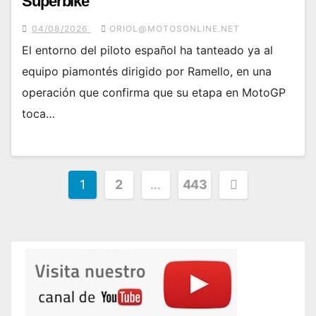
Superbike
04/08/2026
ORIOL@MOTOSONLINE.NET
El entorno del piloto español ha tanteado ya al
equipo piamontés dirigido por Ramello, en una
operación que confirma que su etapa en MotoGP
toca…
Paginación
1
2
…
443
de
entradas