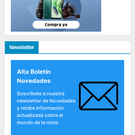
Newsletter
Alta Boletín
Novedades
Suscríbete a nuestra
newsletter de Novedades
y recibe información
actualizada sobre el
mundo de la moto