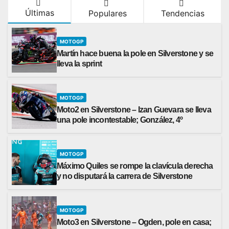
Últimas
Populares
Tendencias
MOTOGP
Martín hace buena la pole en Silverstone y se
lleva la sprint
MOTOGP
Moto2 en Silverstone – Izan Guevara se lleva
una pole incontestable; González, 4º
MOTOGP
Máximo Quiles se rompe la clavícula derecha
y no disputará la carrera de Silverstone
MOTOGP
Moto3 en Silverstone – Ogden, pole en casa;