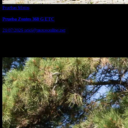
Pruebas Motos
Prueba Zontes 368 G ETC
21/07/2026
oriol@motosonline.net
Apenas ha pasado un año y medio desde la aparición del Zontes 368
G en escena. En ese periodo se ha convertido en el scooter más
vendido de más de…