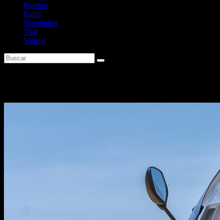
Pruebas
Raids
Superbikes
Trial
Vídeos
Etiqueta:
Pruebas Motos