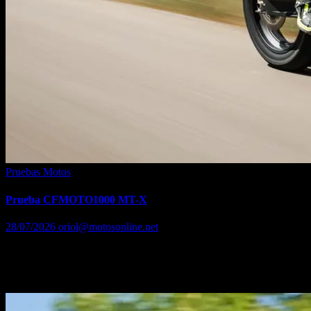
Pruebas Motos
Prueba CFMOTO1000 MT-X
28/07/2026
oriol@motosonline.net
Desde luego, si hay que quedarse con un concepto rápido de la
CFMOTO1000 MT-X después de probarla en su presentación
nacional -en Guadalajara- es bastante claro: esta moto viene para…