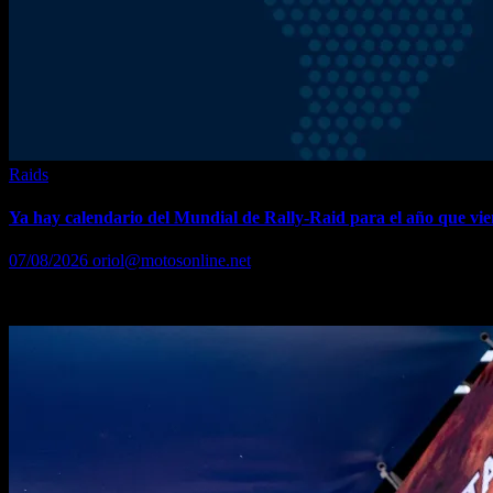
Raids
Ya hay calendario del Mundial de Rally-Raid para el año que vi
07/08/2026
oriol@motosonline.net
La FIA confirma que la sexta temporada del certamen mantendrá su f