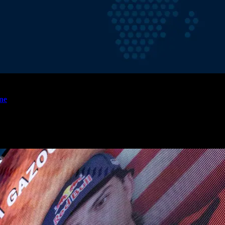
ene
ormato de cinco rondas