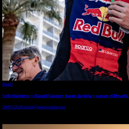
Raids
Seth Quintero y Daniel Sanders hacen justicia y ganan el Desafío
30/05/2026
oriol@motosonline.net
Los dos pilotos más regulares se llevaron el triunfo final en el rally a