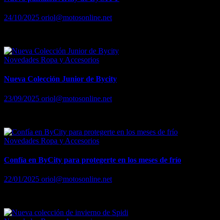
24/10/2025
oriol@motosonline.net
BYCITY reafirma su compromiso con la seguridad y el estilo en la ca
Novedades Ropa y Accesorios
Nueva Colección Junior de Bycity
23/09/2025
oriol@motosonline.net
Se acerca la vuelta al cole y la mejor forma de adentrarte en la rutin
Novedades Ropa y Accesorios
Confía en ByCity para protegerte en los meses de frío
22/01/2025
oriol@motosonline.net
Emepzamos el año renovando energías, metas y también tu equipamien