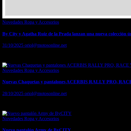
Novedades Ropa y Accesorios
By City y Agatha Ruiz de la Prada lanzan una nueva colección ú
31/10/2025
oriol@motosonline.net
By City y Agatha Ruiz de la Prada se unen en una colaboración únic
Novedades Ropa y Accesorios
Nuevas Chaquetas y pantalones ACERBIS RALLY PRO, R
28/10/2025
oriol@motosonline.net
Acerbis amplía su oferta de ropa técnica para enduro todoterreno y ma
Novedades Ropa y Accesorios
Nuevo pantalón Army de ByCITY