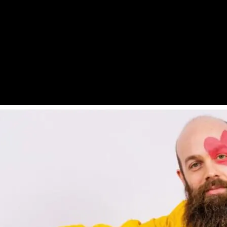
 segura, cómoda y con estilo en todo momento.
rica como actual