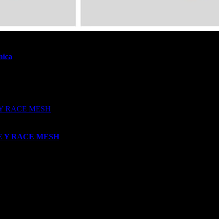
nica
a que fusiona seguridad y moda en el mundo del motociclismo. Esta col
ACE Y RACE MESH
xienduro con tres nuevas chaquetas divididas en dos líneas distintas: l