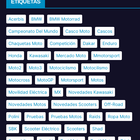
ETIQUETAS
Acerbis
BMW
BMW Motorrad
Campeonato Del Mundo
Casco Moto
Cascos
Chaquetas Moto
Competición
Dakar
Enduro
Honda
Kawasaki
Mercado Moto
Mmotorsport
Moto2
Moto3
Motociclismo
Motocilismo
Motocross
MotoGP
Motorsport
Motos
Movilidad Eléctrica
MX
Novedades Kawasaki
Novedades Motos
Novedades Scooters
Off-Road
Polini
Pruebas
Pruebas Motos
Raids
Ropa Moto
SBK
Scooter Eléctrico
Scooters
Shad