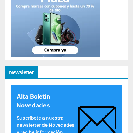
Newsletter
Alta Boletín
Novedades
Suscríbete a nuestra
newsletter de Novedades
y recibe información