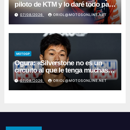
piloto de KTM y lo daré todo para
conseguir mi primera victoria»
07/08/2026
ORIOL@MOTOSONLINE.NET
MOTOGP
Ogura: «Silverstone no es un
circuito al que le tenga muchas
ganas»
07/08/2026
ORIOL@MOTOSONLINE.NET