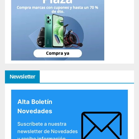
Newsletter
Alta Boletín
Novedades
Suscríbete a nuestra
newsletter de Novedades
y recibe información