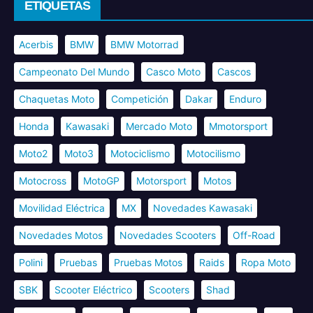
ETIQUETAS
Acerbis
BMW
BMW Motorrad
Campeonato Del Mundo
Casco Moto
Cascos
Chaquetas Moto
Competición
Dakar
Enduro
Honda
Kawasaki
Mercado Moto
Mmotorsport
Moto2
Moto3
Motociclismo
Motocilismo
Motocross
MotoGP
Motorsport
Motos
Movilidad Eléctrica
MX
Novedades Kawasaki
Novedades Motos
Novedades Scooters
Off-Road
Polini
Pruebas
Pruebas Motos
Raids
Ropa Moto
SBK
Scooter Eléctrico
Scooters
Shad