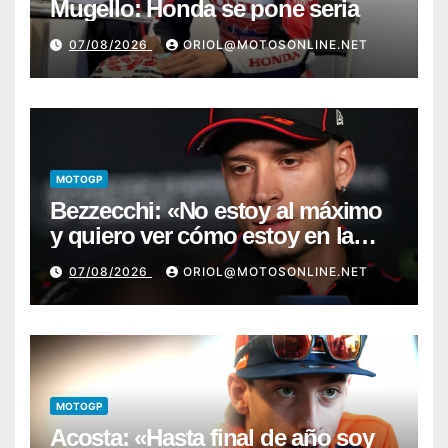
Mugello: Honda se pone seria
07/08/2026
ORIOL@MOTOSONLINE.NET
MOTOGP
Bezzecchi: «No estoy al máximo
y quiero ver cómo estoy en la
moto; desde Aragón será una
07/08/2026
ORIOL@MOTOSONLINE.NET
guerra»
MOTOGP
Acosta: «Hasta final de año soy