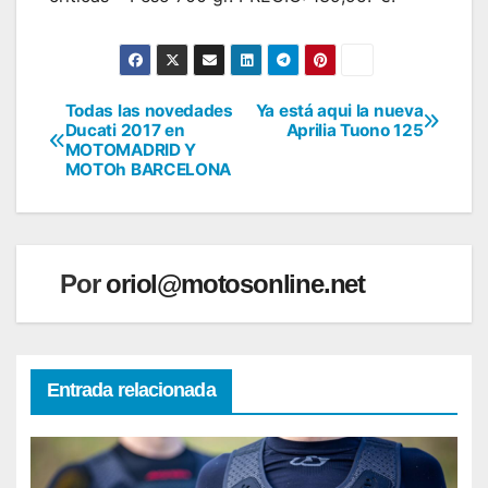
Todas las novedades
Ya está aqui la nueva
Navegación
Ducati 2017 en
Aprilia Tuono 125
MOTOMADRID Y
de
MOTOh BARCELONA
entradas
Por
oriol@motosonline.net
Entrada relacionada