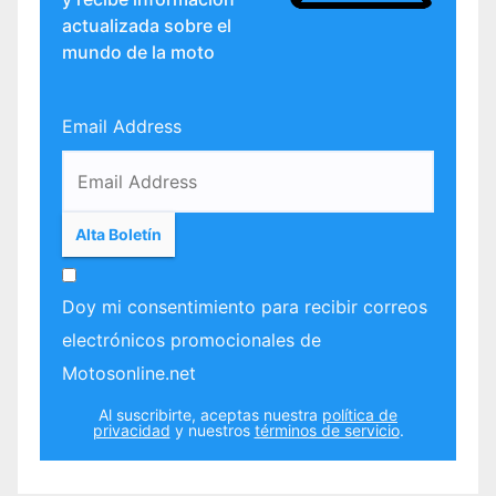
actualizada sobre el
mundo de la moto
Email Address
Doy mi consentimiento para recibir correos
electrónicos promocionales de
Motosonline.net
Al suscribirte, aceptas nuestra
política de
privacidad
y nuestros
términos de servicio
.