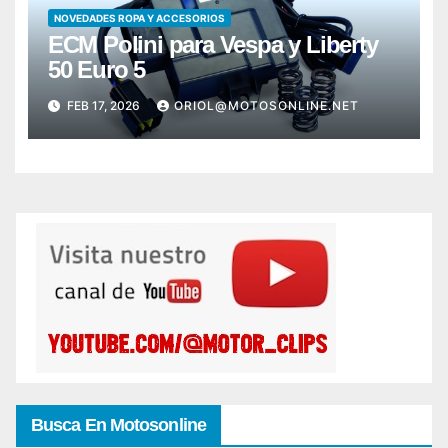
NOVEDADES ROPA Y ACCESORIOS
ECM Polini para Vespa y Liberty
50 Euro 5
FEB 17, 2026
ORIOL@MOTOSONLINE.NET
Busca En Motosonline