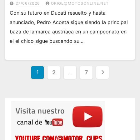
27/06/2026
ORIOL@MOTOSONLINE.NET
Con su futuro en Ducati resuelto y hasta
anunciado, Pedro Acosta sigue siendo la principal
baza de la marca austríaca en un campeonato en
el el chico sigue buscando su…
Paginación
1
2
…
7
de
entradas