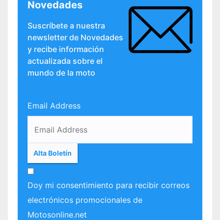
Novedades
Suscríbete a nuestra
newsletter de Novedades
y recibe información
actualizada sobre el
mundo de la moto
Email Address
Doy mi consentimiento para recibir correos
electrónicos promocionales de
Motosonline.net