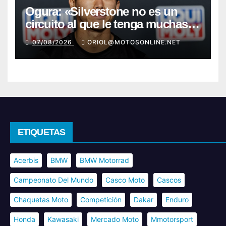
Ogura: «Silverstone no es un
circuito al que le tenga muchas
ganas»
07/08/2026
ORIOL@MOTOSONLINE.NET
ETIQUETAS
Acerbis
BMW
BMW Motorrad
Campeonato Del Mundo
Casco Moto
Cascos
Chaquetas Moto
Competición
Dakar
Enduro
Honda
Kawasaki
Mercado Moto
Mmotorsport