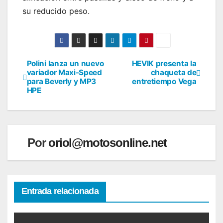
su reducido peso.
Polini lanza un nuevo
HEVIK presenta la
Navegación
variador Maxi-Speed
chaqueta de
para Beverly y MP3
entretiempo Vega
de
HPE
entradas
Por
oriol@motosonline.net
Entrada relacionada