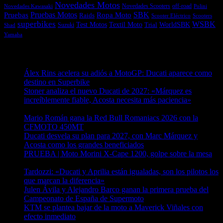
Novedades Motos
off-road
Novedades Scooters
Polini
Novedades Kawasaki
Pruebas
Pruebas Motos
SBK
Ropa Moto
Raids
Scooters
Scooter Eléctrico
superbikes
WSBK
Textil Moto
WorldSBK
Test Motos
Suzuki
Trial
Shad
Yamaha
Entradas recientes
Álex Rins acelera su adiós a MotoGP: Ducati aparece como
destino en Superbike
04/08/2026
Stoner analiza el nuevo Ducati de 2027: «Márquez es
increíblemente fiable, Acosta necesita más paciencia»
04/08/2026
Mario Román gana la Red Bull Romaniacs 2026 con la
CFMOTO 450MT
04/08/2026
Ducati desvela su plan para 2027, con Marc Márquez y
Acosta como los grandes beneficiados
04/08/2026
PRUEBA | Moto Morini X-Cape 1200, golpe sobre la mesa
04/08/2026
Tardozzi: «Ducati y Aprilia están igualadas, son los pilotos los
que marcan la diferencia»
03/08/2026
Julen Ávila y Alejandro Barco ganan la primera prueba del
Campeonato de España de Supermoto
03/08/2026
KTM se plantea bajar de la moto a Maverick Viñales con
efecto inmediato
03/08/2026