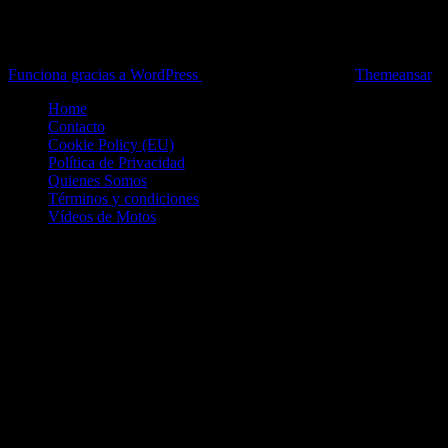
Toda la información del mundo de la Moto en una sola web,
Pruebas, Novedades, Artículos y competición.
Funciona gracias a WordPress
|
Theme: News Live by
Themeansar
.
Home
Contacto
Cookie Policy (EU)
Política de Privacidad
Quienes Somos
Términos y condiciones
Vídeos de Motos