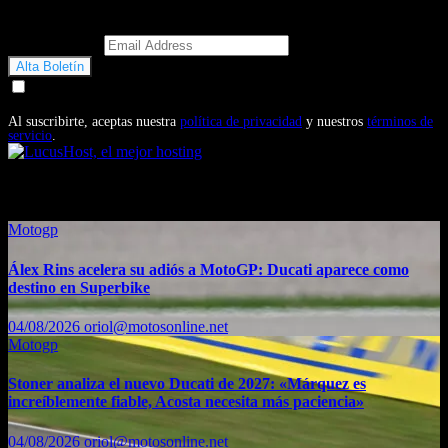
Email Address
Doy mi consentimiento para recibir correos electrónicos
promocionales de Motosonline.net
Al suscribirte, aceptas nuestra
política de privacidad
y nuestros
términos de
servicio
.
También te puede interesar...
Motogp
Álex Rins acelera su adiós a MotoGP: Ducati aparece como
destino en Superbike
04/08/2026
oriol@motosonline.net
Motogp
Stoner analiza el nuevo Ducati de 2027: «Márquez es
increíblemente fiable, Acosta necesita más paciencia»
04/08/2026
oriol@motosonline.net