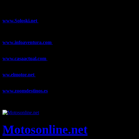
¿Ya conoces nuestra red de portales?
www.Soloski.net
Noticias y artículos sobre Deportes de Invierno,
Esquí, Snowboard, Esquí de Fondo, Esquí de Travesía, Estaciones
de Esquí, Meteorología,...
www.infoaventura.com
Toda la información sobre Mountain Bike
y Trail Running, competiciones, noticias, novedades,...
www.casaactual.com
El portal de referencia de lifestyle con
noticias y artículos sobre Decoración, Moda, Bricolaje, Recetas, ...
ww.elmotor.net
Tu web de coches en internet con noticias,
novedades, pruebas y mucho más...
www.zoomdestinos.es
Encuentra información sobre destinos de
viajes entre miles de artículos y consejos para disfrutar de tus
vacaciones y tiempo libre.
Motosonline.net