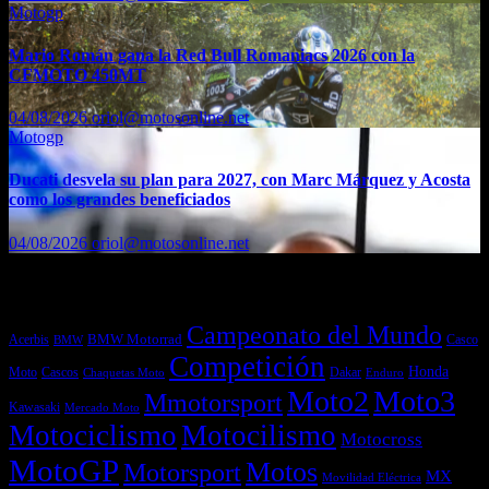
Motogp
Mario Román gana la Red Bull Romaniacs 2026 con la
CFMOTO 450MT
04/08/2026
oriol@motosonline.net
Motogp
Ducati desvela su plan para 2027, con Marc Márquez y Acosta
como los grandes beneficiados
04/08/2026
oriol@motosonline.net
Etiquetas
Campeonato del Mundo
Acerbis
BMW Motorrad
Casco
BMW
Competición
Honda
Moto
Dakar
Cascos
Chaquetas Moto
Enduro
Moto2
Moto3
Mmotorsport
Kawasaki
Mercado Moto
Motociclismo
Motocilismo
Motocross
MotoGP
Motos
Motorsport
MX
Movilidad Eléctrica