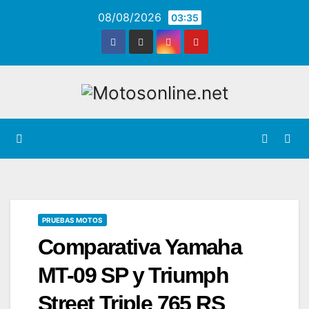
Saltar
08/08/2026
03:35
al
contenido
PRUEBAS MOTOS
Comparativa Yamaha
MT-09 SP y Triumph
Street Triple 765 RS