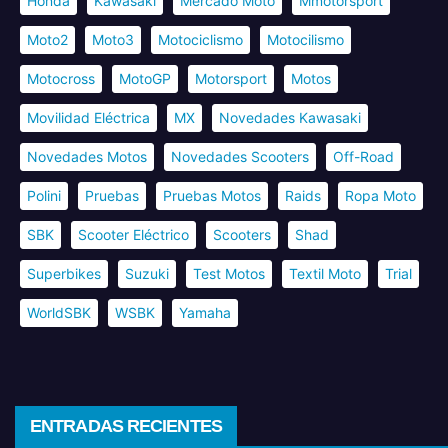
Honda
Kawasaki
Mercado Moto
Mmotorsport
Moto2
Moto3
Motociclismo
Motocilismo
Motocross
MotoGP
Motorsport
Motos
Movilidad Eléctrica
MX
Novedades Kawasaki
Novedades Motos
Novedades Scooters
Off-Road
Polini
Pruebas
Pruebas Motos
Raids
Ropa Moto
SBK
Scooter Eléctrico
Scooters
Shad
Superbikes
Suzuki
Test Motos
Textil Moto
Trial
WorldSBK
WSBK
Yamaha
ENTRADAS RECIENTES