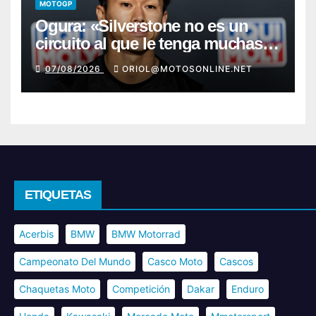
MOTOGP
Ogura: «Silverstone no es un
circuito al que le tenga muchas
ganas»
07/08/2026
ORIOL@MOTOSONLINE.NET
ETIQUETAS
Acerbis
BMW
BMW Motorrad
Campeonato Del Mundo
Casco Moto
Cascos
Chaquetas Moto
Competición
Dakar
Enduro