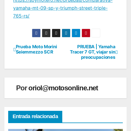
https://soymotero.net/pruebas/comparativa-
yamaha-mt-09-sp-y-triumph-street-triple-
765-rs/
Prueba Moto Morini
PRUEBA | Yamaha
Navegación
Seiemmezzo SCR
Tracer 7 GT, viajar sin
preocupaciones
de
entradas
Por
oriol@motosonline.net
Entrada relacionada