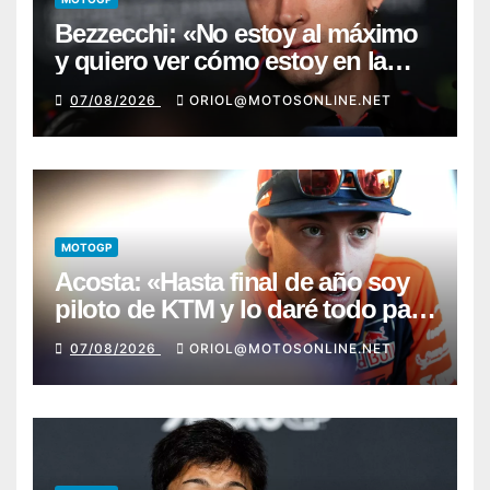
Bezzecchi: «No estoy al máximo
y quiero ver cómo estoy en la
moto; desde Aragón será una
07/08/2026
ORIOL@MOTOSONLINE.NET
guerra»
MOTOGP
Acosta: «Hasta final de año soy
piloto de KTM y lo daré todo para
conseguir mi primera victoria»
07/08/2026
ORIOL@MOTOSONLINE.NET