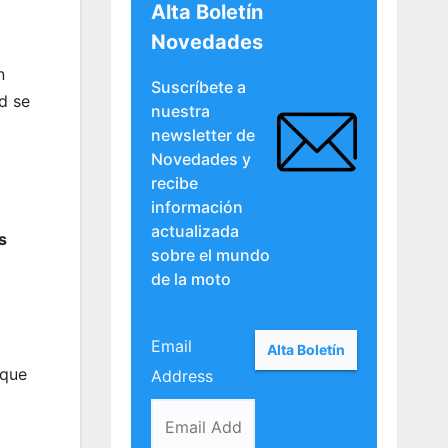
Alta Boletín
Novedades
n
Suscríbete a
d se
nuestra
newsletter de
Novedades y
recibe
información
actualizada
s
sobre el mundo
de la moto
Email
 que
Address