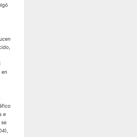
ulgó
ducen
cido,
H
 en
s
áfico
s e
 se
04),