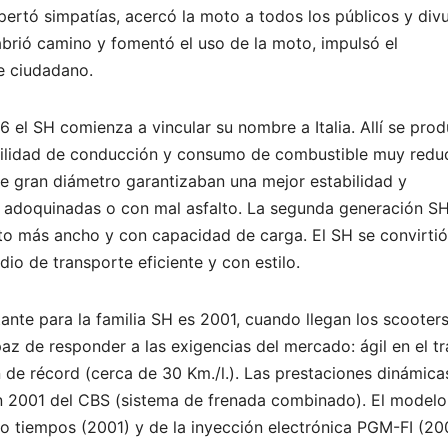
spertó simpatías, acercó la moto a todos los públicos y div
 abrió camino y fomentó el uso de la moto, impulsó el
e ciudadano.
 el SH comienza a vincular su nombre a Italia. Allí se pro
acilidad de conducción y consumo de combustible muy redu
 de gran diámetro garantizaban una mejor estabilidad y
es adoquinadas o con mal asfalto. La segunda generación S
nto más ancho y con capacidad de carga. El SH se convirtió
io de transporte eficiente y con estilo.
nte para la familia SH es 2001, cuando llegan los scooter
z de responder a las exigencias del mercado: ágil en el tr
 de récord (cerca de 30 Km./l.). Las prestaciones dinámica
n 2001 del CBS (sistema de frenada combinado). El modelo
o tiempos (2001) y de la inyección electrónica PGM-FI (20