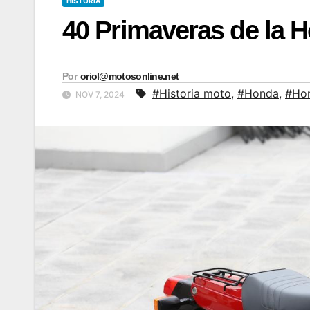
HISTORIA
40 Primaveras de la 
Por
oriol@motosonline.net
#Historia moto
,
#Honda
,
#Ho
NOV 7, 2024