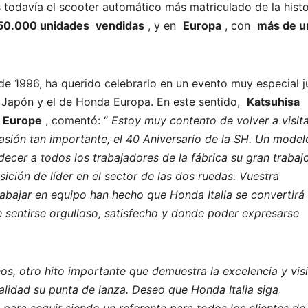
todavía el scooter automático más matriculado de la histo
50.000 unidades
vendidas
, y en
Europa
, con
más de u
e 1996, ha querido celebrarlo en un evento muy especial j
a Japón y el de Honda Europa. En este sentido,
Katsuhisa
r Europe
, comentó: “
Estoy muy contento de volver a visit
casión tan importante, el 40 Aniversario de la SH. Un mode
adecer a todos los trabajadores de la fábrica su gran trabaj
ición de líder en el sector de las dos ruedas. Vuestra
rabajar en equipo han hecho que Honda Italia se convertirá
 sentirse orgulloso, satisfecho y donde poder expresarse
s, otro hito importante que demuestra la excelencia y vis
calidad su punta de lanza. Deseo que Honda Italia siga