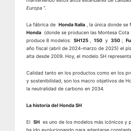
manteniendo estos altos estándares de calidad 
Europa
”.
La fábrica de
Honda Italia
, la única donde se
Honda
(donde se producen las Montesa Cota y
produce 8 modelos:
SH125
,
150
y
350
;
Fu
año fiscal (abril de 2024-marzo de 2025) el p
alta desde 2009. Hoy, el modelo SH representa
Calidad tanto en los productos como en los pr
y sostenibilidad, son los macro objetivos de Ho
la neutralidad de carbono en 2034.
La historia del Honda SH
El
SH
es uno de los modelos más icónicos y 
ha ido evolucionando para adaptarse constante