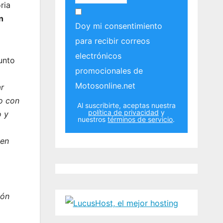
ria
n
Doy mi consentimiento
para recibir correos
electrónicos
unto
promocionales de
Motosonline.net
ar
lo con
Al suscribirte, aceptas nuestra
política de privacidad
y
o y
nuestros
términos de servicio
.
 en
ión