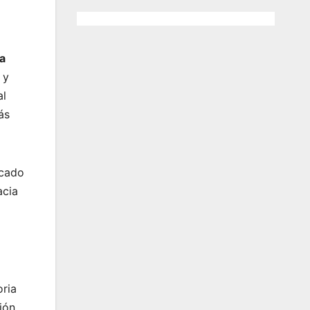
a
 y
al
ás
rcado
acia
ria
ión