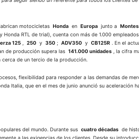
para seguir siendo un referente para todos los clientes de
 fabrican motocicletas
Honda
en
Europa
junto a
Montes
 Honda RTL de trial), cuenta con más de 1.000 empleados
erza 125
,
250
y
350
;
ADV350
y
CB125R
. En el actu
lan de producción supera las
141.000 unidades
, la cifra m
 cerca de un tercio de la producción.
ocesos, flexibilidad para responder a las demandas de me
nda Italia, que en el mes de junio anunció su aceleración h
populares del mundo. Durante sus
cuatro décadas
de histo
mente a las exigencias de los clientes. Desde su introducc