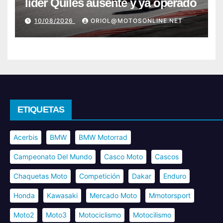
líder Quiles ausente y ya operado
10/08/2026
ORIOL@MOTOSONLINE.NET
ETIQUETAS
Acerbis
BMW
BMW Motorrad
Campeonato Del Mundo
Casco Moto
Cascos
Chaquetas Moto
Competición
Dakar
Enduro
Honda
Kawasaki
Mercado Moto
Mmotorsport
Moto2
Moto3
Motociclismo
Motocilismo