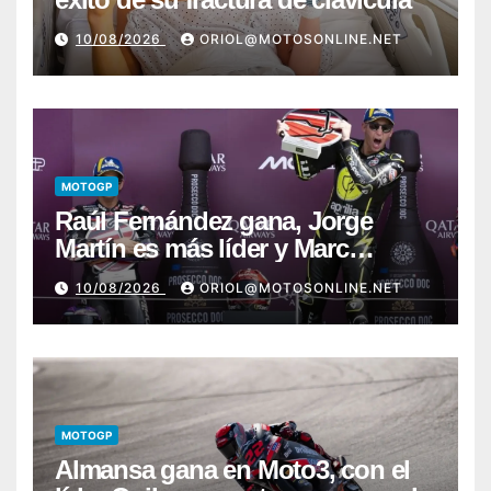
10/08/2026
ORIOL@MOTOSONLINE.NET
MOTOGP
Raúl Fernández gana, Jorge
Martín es más líder y Marc
Márquez sufre
10/08/2026
ORIOL@MOTOSONLINE.NET
MOTOGP
Almansa gana en Moto3, con el