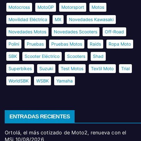
Motocross
MotoGP
Motorsport
Motos
Movilidad Eléctrica
MX
Novedades Kawasaki
Novedades Motos
Novedades Scooters
Off-Road
Polini
Pruebas
Pruebas Motos
Raids
Ropa Moto
SBK
Scooter Eléctrico
Scooters
Shad
Superbikes
Suzuki
Test Motos
Textil Moto
Trial
WorldSBK
WSBK
Yamaha
ENTRADAS RECIENTES
Ortolá, el más cotizado de Moto2, renueva con el
MSi
10/08/2026