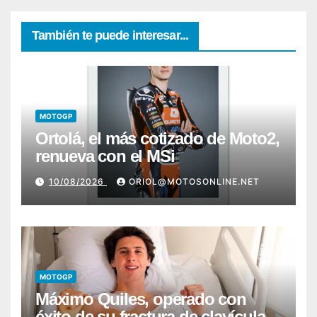
También te puede interesar...
MOTOGP
Ortolá, el más cotizado de Moto2,
renueva con el MSi
10/08/2026
ORIOL@MOTOSONLINE.NET
MOTOGP
Máximo Quiles, operado con
éxito de su fractura de clavícula