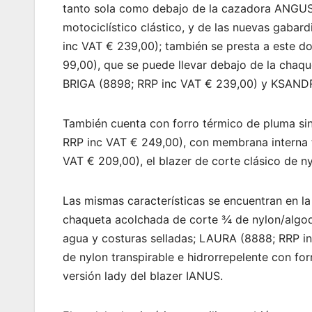
tanto sola como debajo de la cazadora ANGUS 
motociclístico clástico, y de las nuevas gaba
inc VAT € 239,00); también se presta a este 
99,00), que se puede llevar debajo de la chaq
BRIGA (8898; RRP inc VAT € 239,00) y KSANDR
También cuenta con forro térmico de pluma sin
RRP inc VAT € 249,00), con membrana interna 
VAT € 209,00), el blazer de corte clásico de n
Las mismas características se encuentran en la
chaqueta acolchada de corte ¾ de nylon/algod
agua y costuras selladas; LAURA (8888; RRP in
de nylon transpirable e hidrorrepelente con for
versión lady del blazer IANUS.