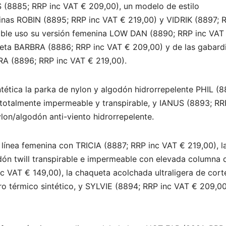
(8885; RRP inc VAT € 209,00), un modelo de estilo
rdinas ROBIN (8895; RRP inc VAT € 219,00) y VIDRIK (8897; 
doble uso su versión femenina LOW DAN (8890; RRP inc VAT
ueta BARBRA (8886; RRP inc VAT € 209,00) y de las gabard
A (8896; RRP inc VAT € 219,00).
tética la parka de nylon y algodón hidrorrepelente PHIL (8
totalmente impermeable y transpirable, y IANUS (8893; RR
ylon/algodón anti-viento hidrorrepelente.
 línea femenina con TRICIA (8887; RRP inc VAT € 219,00), l
ón twill transpirable e impermeable con elevada columna 
c VAT € 149,00), la chaqueta acolchada ultraligera de cort
ro térmico sintético, y SYLVIE (8894; RRP inc VAT € 209,00)