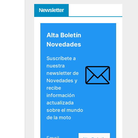
Newsletter
Alta Boletín
Novedades
Suscríbete a
nuestra
newsletter de
Novedades y
recibe
información
actualizada
sobre el mundo
de la moto