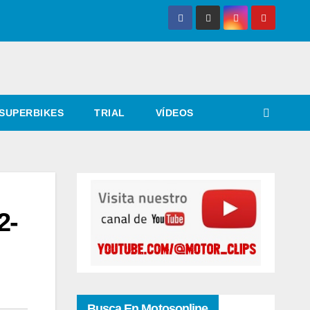
SUPERBIKES
TRIAL
VÍDEOS
2-
Busca En Motosonline