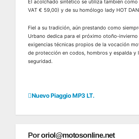
El acolchado sintético se utiliza también como
VAT € 59,00) y de su homólogo lady HOT DAN 
Fiel a su tradición, aún prestando como siemp
Urbano dedica para el próximo otoño-invierno 
exigencias técnicas propios de la vocación moto
de protección en codos, hombros y espalda y l
seguridad.
Nuevo Piaggio MP3 LT.
Navegación
de
entradas
Por
oriol@motosonline.net