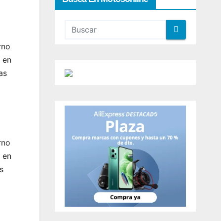
rno
 en
as
rno
 en
s