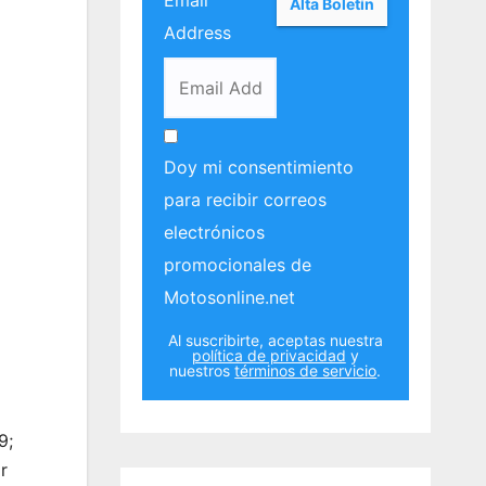
Email
Address
Doy mi consentimiento
para recibir correos
electrónicos
promocionales de
Motosonline.net
Al suscribirte, aceptas nuestra
política de privacidad
y
nuestros
términos de servicio
.
9;
r