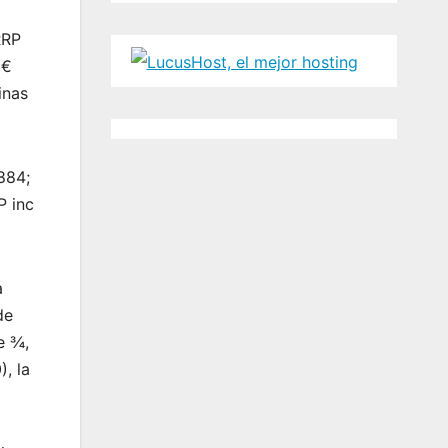
RRP
 €
inas
884;
P inc
a
de
e ¾,
, la