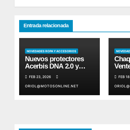
Entrada relacionada
NOVEDADES ROPA Y ACCESORIOS
NOVEDAD
Nuevos protectores
Chaq
Acerbis DNA 2.0 y
Vent
Plasma 2.0
Acer
FEB 23, 2026
FEB 18
ORIOL@MOTOSONLINE.NET
ORIOL@