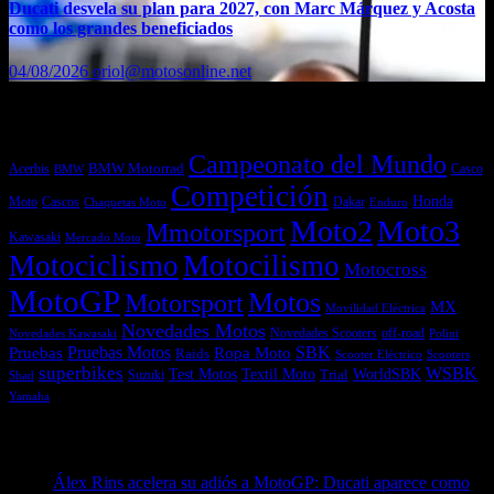
Ducati desvela su plan para 2027, con Marc Márquez y Acosta
como los grandes beneficiados
04/08/2026
oriol@motosonline.net
Etiquetas
Campeonato del Mundo
Acerbis
BMW Motorrad
Casco
BMW
Competición
Honda
Moto
Dakar
Cascos
Chaquetas Moto
Enduro
Moto2
Moto3
Mmotorsport
Kawasaki
Mercado Moto
Motociclismo
Motocilismo
Motocross
MotoGP
Motos
Motorsport
MX
Movilidad Eléctrica
Novedades Motos
off-road
Novedades Scooters
Polini
Novedades Kawasaki
Pruebas
Pruebas Motos
SBK
Ropa Moto
Raids
Scooters
Scooter Eléctrico
superbikes
WSBK
Textil Moto
WorldSBK
Test Motos
Suzuki
Trial
Shad
Yamaha
Entradas recientes
Álex Rins acelera su adiós a MotoGP: Ducati aparece como