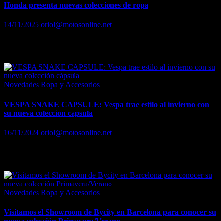
Honda presenta nuevas colecciones de ropa
14/11/2025
oriol@motosonline.net
Las nuevas colecciones reflejan la ilustre gama de Honda, tanto
histórica como actual
Novedades Ropa y Accesorios
VESPA SNAKE CAPSULE: Vespa trae estilo al invierno con
su nueva colección cápsula
16/11/2024
oriol@motosonline.net
Tonos glaciales y experimentación creativa en el nuevo capítulo del
viaje lifestyle de Vespa
Novedades Ropa y Accesorios
Visitamos el Showroom de Bycity en Barcelona para conocer su
nueva colección Primavera/Verano