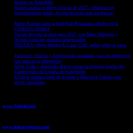
destino en Superbike
04/08/2026
Stoner analiza el nuevo Ducati de 2027: «Márquez es
increíblemente fiable, Acosta necesita más paciencia»
04/08/2026
Mario Román gana la Red Bull Romaniacs 2026 con la
CFMOTO 450MT
04/08/2026
Ducati desvela su plan para 2027, con Marc Márquez y
Acosta como los grandes beneficiados
04/08/2026
PRUEBA | Moto Morini X-Cape 1200, golpe sobre la mesa
04/08/2026
Tardozzi: «Ducati y Aprilia están igualadas, son los pilotos los
que marcan la diferencia»
03/08/2026
Julen Ávila y Alejandro Barco ganan la primera prueba del
Campeonato de España de Supermoto
03/08/2026
KTM se plantea bajar de la moto a Maverick Viñales con
efecto inmediato
03/08/2026
¿Ya conoces nuestra red de portales?
www.Soloski.net
Noticias y artículos sobre Deportes de Invierno,
Esquí, Snowboard, Esquí de Fondo, Esquí de Travesía, Estaciones
de Esquí, Meteorología,...
www.infoaventura.com
Toda la información sobre Mountain Bike
y Trail Running, competiciones, noticias, novedades,...