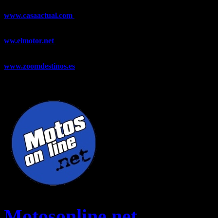
www.casaactual.com
El portal de referencia de lifestyle con
noticias y artículos sobre Decoración, Moda, Bricolaje, Recetas, ...
ww.elmotor.net
Tu web de coches en internet con noticias,
novedades, pruebas y mucho más...
www.zoomdestinos.es
Encuentra información sobre destinos de
viajes entre miles de artículos y consejos para disfrutar de tus
vacaciones y tiempo libre.
Motosonline.net