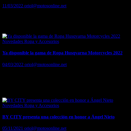
11/03/2022
oriol@motosonline.net
By-City lanza la nueva colección primavera-verano 2022, con
prendas desarrolladas en piel perforada y tejidos técnicos que son
más resistentes, más ligeros y ventilados.
Novedades Ropa y Accesorios
Ya disponible la gama de Ropa Husqvarna Motorcycles 2022
04/03/2022
oriol@motosonline.net
Husqvarna Motorcycles se complace en anunciar su nueva gama de
ropa para 2022, con nuevas y excitantes ofertas en cada colección:
Functional Street & Offroad, Casual Lifestyle, Accessories y
Team…
Novedades Ropa y Accesorios
BY CITY presenta una colección en honor a Ángel Nieto
05/11/2021
oriol@motosonline.net