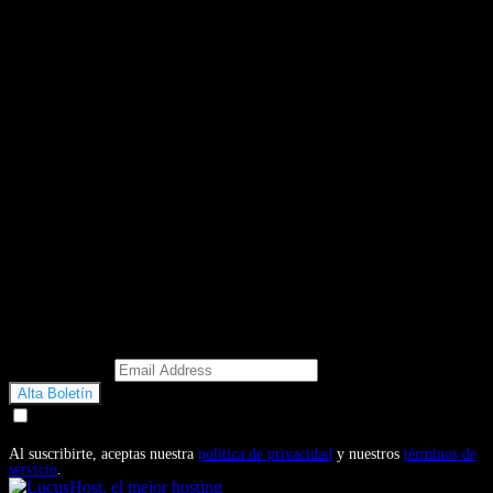
Email Address
Doy mi consentimiento para recibir correos electrónicos
promocionales de Motosonline.net
Al suscribirte, aceptas nuestra
política de privacidad
y nuestros
términos de
servicio
.