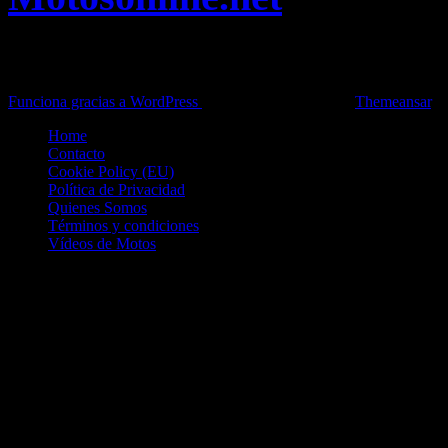
Toda la información del mundo de la Moto en una sola web,
Pruebas, Novedades, Artículos y competición.
Funciona gracias a WordPress
|
Theme: News Live by
Themeansar
.
Home
Contacto
Cookie Policy (EU)
Política de Privacidad
Quienes Somos
Términos y condiciones
Vídeos de Motos