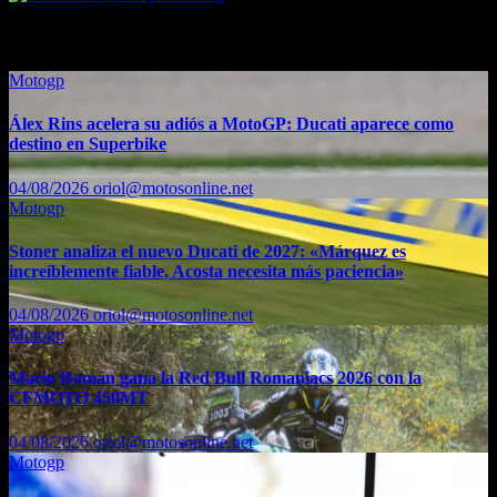
También te puede interesar...
Motogp
Álex Rins acelera su adiós a MotoGP: Ducati aparece como
destino en Superbike
04/08/2026
oriol@motosonline.net
Motogp
Stoner analiza el nuevo Ducati de 2027: «Márquez es
increíblemente fiable, Acosta necesita más paciencia»
04/08/2026
oriol@motosonline.net
Motogp
Mario Román gana la Red Bull Romaniacs 2026 con la
CFMOTO 450MT
04/08/2026
oriol@motosonline.net
Motogp