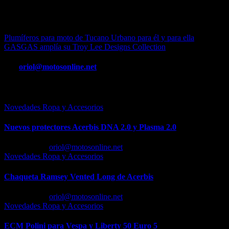
de protección más importantes, como los nuevos cascos y botas, ¡y
lucirás un espectacular look de pies a cabeza para tus salidas de fin
de semana!
Navegación
Plumíferos para moto de Tucano Urbano para él y para ella
GASGAS amplía su Troy Lee Designs Collection
de
entradas
Por
oriol@motosonline.net
Entrada relacionada
Novedades Ropa y Accesorios
Nuevos protectores Acerbis DNA 2.0 y Plasma 2.0
Feb 23, 2026
oriol@motosonline.net
Novedades Ropa y Accesorios
Chaqueta Ramsey Vented Long de Acerbis
Feb 18, 2026
oriol@motosonline.net
Novedades Ropa y Accesorios
ECM Polini para Vespa y Liberty 50 Euro 5