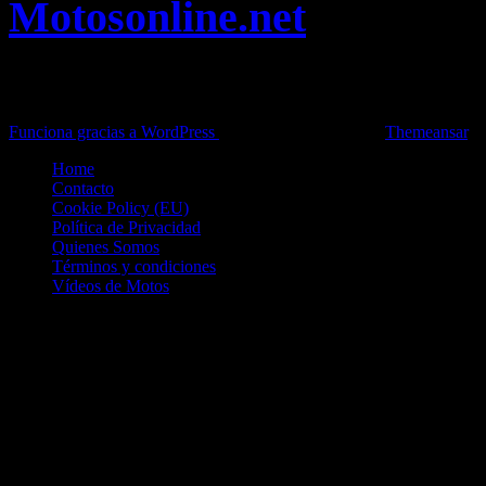
Motosonline.net
Toda la información del mundo de la Moto en una sola web,
Pruebas, Novedades, Artículos y competición.
Funciona gracias a WordPress
|
Theme: News Live by
Themeansar
.
Home
Contacto
Cookie Policy (EU)
Política de Privacidad
Quienes Somos
Términos y condiciones
Vídeos de Motos