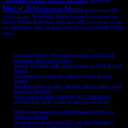
Motocross
MotoGP
Motos
Motorsport
MX
Movilidad Eléctrica
Novedades Motos
off-road
Novedades Scooters
Polini
Novedades Kawasaki
Pruebas
Pruebas Motos
SBK
Ropa Moto
Raids
Scooters
Scooter Eléctrico
superbikes
WSBK
Textil Moto
WorldSBK
Test Motos
Suzuki
Trial
Shad
Yamaha
Entradas recientes
La Yamaha Ténéré 700 conquista el podio del Red Bull
Romaniacs 2026 con Pol Tarrés
06/08/2026
Augusto Fernández, wild card de Yamaha en el GP de Gran
Bretaña
06/08/2026
Pol Espargaró reemplazará a Viñales en el GP de Gran
Bretaña
06/08/2026
Álex Rins acelera su adiós a MotoGP: Ducati aparece como
destino en Superbike
04/08/2026
Stoner analiza el nuevo Ducati de 2027: «Márquez es
increíblemente fiable, Acosta necesita más paciencia»
04/08/2026
Mario Román gana la Red Bull Romaniacs 2026 con la
CFMOTO 450MT
04/08/2026
Ducati desvela su plan para 2027, con Marc Márquez y
Acosta como los grandes beneficiados
04/08/2026