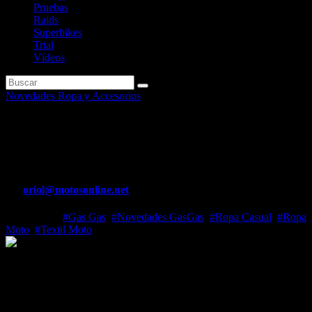
Pruebas
Raids
Superbikes
Trial
Vídeos
Novedades Ropa y Accesorios
GASGAS presenta su primera
Colección Casual
Por
oriol@motosonline.net
Mar 2, 2023
#Gas Gas
,
#Novedades GasGas
,
#Ropa Casual
,
#Ropa
Moto
,
#Textil Moto
GASGAS
presenta su primera Colección Casual
Estilos nuevos, gran variedad y diseños inconfundibles. Así es la
nueva Colección GASGAS Casual y Funcional para 2023. Para que
estés a la última, tanto si sales con tus amigos como si te preparas