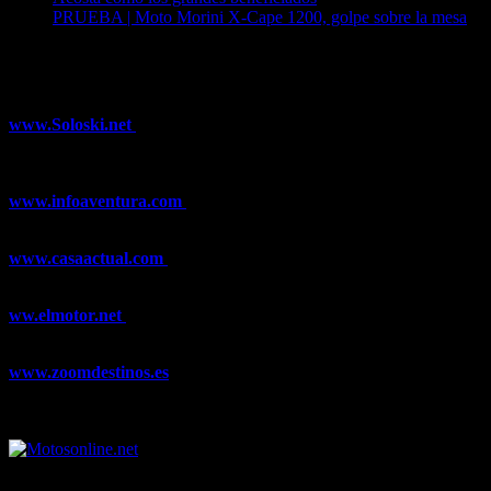
PRUEBA | Moto Morini X-Cape 1200, golpe sobre la mesa
04/08/2026
¿Ya conoces nuestra red de portales?
www.Soloski.net
Noticias y artículos sobre Deportes de Invierno,
Esquí, Snowboard, Esquí de Fondo, Esquí de Travesía, Estaciones
de Esquí, Meteorología,...
www.infoaventura.com
Toda la información sobre Mountain Bike
y Trail Running, competiciones, noticias, novedades,...
www.casaactual.com
El portal de referencia de lifestyle con
noticias y artículos sobre Decoración, Moda, Bricolaje, Recetas, ...
ww.elmotor.net
Tu web de coches en internet con noticias,
novedades, pruebas y mucho más...
www.zoomdestinos.es
Encuentra información sobre destinos de
viajes entre miles de artículos y consejos para disfrutar de tus
vacaciones y tiempo libre.