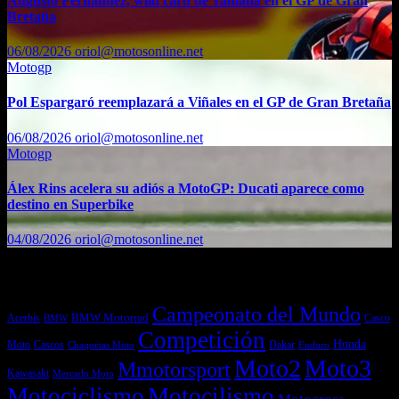
Augusto Fernández, wild card de Yamaha en el GP de Gran
Bretaña
06/08/2026
oriol@motosonline.net
Motogp
Pol Espargaró reemplazará a Viñales en el GP de Gran Bretaña
06/08/2026
oriol@motosonline.net
Motogp
Álex Rins acelera su adiós a MotoGP: Ducati aparece como
destino en Superbike
04/08/2026
oriol@motosonline.net
Etiquetas
Campeonato del Mundo
Acerbis
BMW Motorrad
Casco
BMW
Competición
Honda
Moto
Dakar
Cascos
Chaquetas Moto
Enduro
Moto2
Moto3
Mmotorsport
Kawasaki
Mercado Moto
Motociclismo
Motocilismo