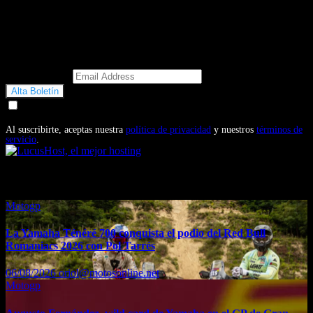
Email Address
Doy mi consentimiento para recibir correos electrónicos
promocionales de Motosonline.net
Al suscribirte, aceptas nuestra
política de privacidad
y nuestros
términos de
servicio
.
También te puede interesar...
Motogp
La Yamaha Ténéré 700 conquista el podio del Red Bull
Romaniacs 2026 con Pol Tarrés
06/08/2026
oriol@motosonline.net
Motogp