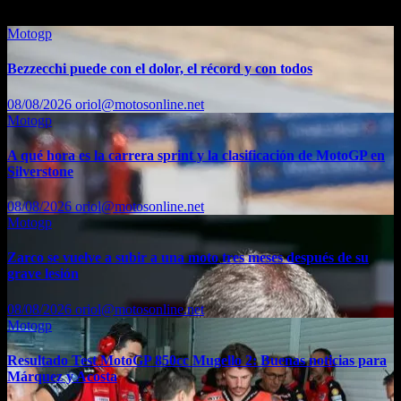
Motogp
Bezzecchi puede con el dolor, el récord y con todos
08/08/2026
oriol@motosonline.net
Motogp
A qué hora es la carrera sprint y la clasificación de MotoGP en
Silverstone
08/08/2026
oriol@motosonline.net
Motogp
Zarco se vuelve a subir a una moto tres meses después de su
grave lesión
08/08/2026
oriol@motosonline.net
Motogp
Resultado Test MotoGP 850cc Mugello 2: Buenas noticias para
Márquez y Acosta