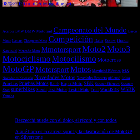
08/08/2026
oriol@motosonline.net
Etiquetas
Campeonato del Mundo
Acerbis
BMW Motorrad
Casco
BMW
Competición
Honda
Moto
Dakar
Cascos
Chaquetas Moto
Enduro
Moto2
Moto3
Mmotorsport
Kawasaki
Mercado Moto
Motociclismo
Motocilismo
Motocross
MotoGP
Motos
Motorsport
MX
Movilidad Eléctrica
Novedades Motos
off-road
Novedades Scooters
Polini
Novedades Kawasaki
Pruebas
Pruebas Motos
SBK
Ropa Moto
Raids
Scooters
Scooter Eléctrico
superbikes
WSBK
Textil Moto
WorldSBK
Test Motos
Suzuki
Trial
Shad
Yamaha
Entradas recientes
Bezzecchi puede con el dolor, el récord y con todos
08/08/2026
A qué hora es la carrera sprint y la clasificación de MotoGP
en Silverstone
08/08/2026