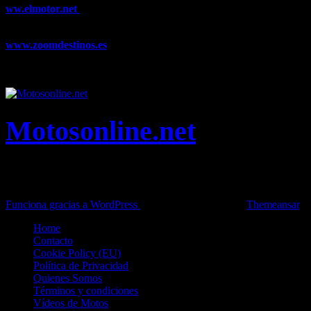
ww.elmotor.net
Tu web de coches en internet con noticias,
novedades, pruebas y mucho más...
www.zoomdestinos.es
Encuentra información sobre destinos de
viajes entre miles de artículos y consejos para disfrutar de tus
vacaciones y tiempo libre.
Motosonline.net
Toda la información del mundo de la Moto en una sola web,
Pruebas, Novedades, Artículos y competición.
Funciona gracias a WordPress
|
Theme: News Live by
Themeansar
.
Home
Contacto
Cookie Policy (EU)
Política de Privacidad
Quienes Somos
Términos y condiciones
Vídeos de Motos