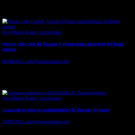
Tucano Urbano llena de color las calles con las nuevas gráficas de
sus cascos más conocidos
Novedades Ropa y Accesorios
Nueva colección de Tucano Urbano para disfrutar del buen
tiempo
08/04/2022
oriol@motosonline.net
La firma italiana presenta su nueva colección primavera-verano
2022 para los usuarios de moto y scooter más urbanitas en el salón
Vive la Moto
Novedades Ropa y Accesorios
Gama de productos calefactables de Tucano Urbano
26/01/2022
oriol@motosonline.net
Gama de productos calefactables de Tucano Urbano