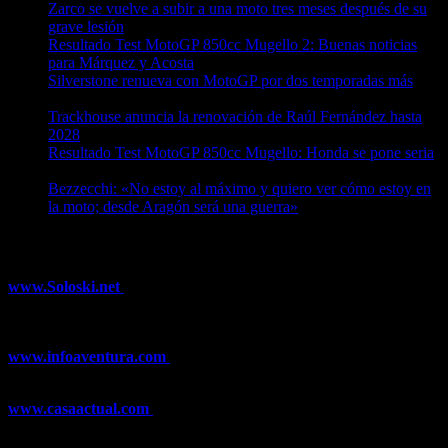
Zarco se vuelve a subir a una moto tres meses después de su
grave lesión
08/08/2026
Resultado Test MotoGP 850cc Mugello 2: Buenas noticias
para Márquez y Acosta
08/08/2026
Silverstone renueva con MotoGP por dos temporadas más
08/08/2026
Trackhouse anuncia la renovación de Raúl Fernández hasta
2028
08/08/2026
Resultado Test MotoGP 850cc Mugello: Honda se pone seria
07/08/2026
Bezzecchi: «No estoy al máximo y quiero ver cómo estoy en
la moto; desde Aragón será una guerra»
07/08/2026
¿Ya conoces nuestra red de portales?
www.Soloski.net
Noticias y artículos sobre Deportes de Invierno,
Esquí, Snowboard, Esquí de Fondo, Esquí de Travesía, Estaciones
de Esquí, Meteorología,...
www.infoaventura.com
Toda la información sobre Mountain Bike
y Trail Running, competiciones, noticias, novedades,...
www.casaactual.com
El portal de referencia de lifestyle con
noticias y artículos sobre Decoración, Moda, Bricolaje, Recetas, ...