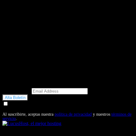
Email Address
Doy mi consentimiento para recibir correos electrónicos
promocionales de Motosonline.net
Al suscribirte, aceptas nuestra
política de privacidad
y nuestros
términos de
servicio
.
También te puede interesar...