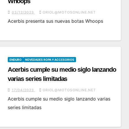
Whoops
03/12/2023
ORIOL@MOTOSONLINE.NET
Acerbis presenta sus nuevas botas Whoops
ENDURO
NOVEDADES ROPA Y ACCESORIOS
Acerbis cumple su medio siglo lanzando
varias series limitadas
17/04/2023
ORIOL@MOTOSONLINE.NET
Acerbis cumple su medio siglo lanzando varias
series limitadas