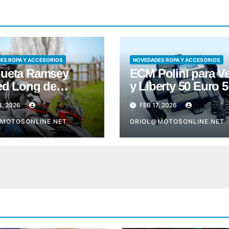
ES ROPA Y ACCESORIOS
NOVEDADES ROPA Y ACCESORIOS
ueta Ramsey
ECM Polini para V
ed Long de
y Liberty 50 Euro 5
bis
8, 2026
FEB 17, 2026
MOTOSONLINE.NET
ORIOL@MOTOSONLINE.NET