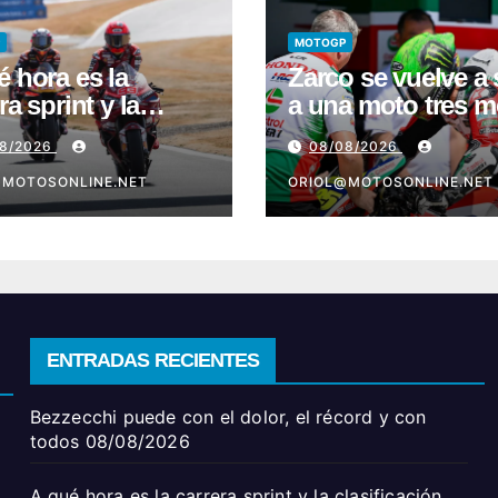
MOTOGP
é hora es la
Zarco se vuelve a 
ra sprint y la
a una moto tres 
ficación de
después de su gr
08/2026
08/08/2026
GP en Silverstone
lesión
@MOTOSONLINE.NET
ORIOL@MOTOSONLINE.NET
ENTRADAS RECIENTES
Bezzecchi puede con el dolor, el récord y con
todos
08/08/2026
A qué hora es la carrera sprint y la clasificación