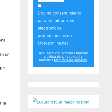
Doy mi consentimiento
para recibir correos
electrónicos
promocionales de
onal.
Motosonline.net
Al suscribirte, aceptas nuestra
en un
política de privacidad
y
nuestros
términos de servicio
.
ape
r la