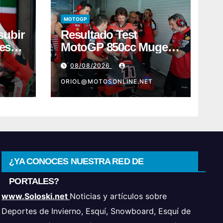
MOTOGP
subir
Resultado Test
meses
MotoGP 850cc Mugello
ave
2: Buenas noticias
08/08/2026
para Márquez y Acosta
ORIOL@MOTOSONLINE.NET
¿YA CONOCES NUESTRA RED DE
PORTALES?
www.Soloski.net
Noticias y artículos sobre
Deportes de Invierno, Esquí, Snowboard, Esquí de