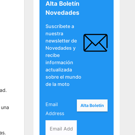
Alta Boletín
Novedades
Suscríbete a
nuestra
newsletter de
Novedades y
recibe
información
actualizada
sobre el mundo
de la moto
ad.
Email
 una
Address
as.