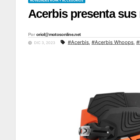
NOVEDADES ROPA Y ACCESORIOS
Acerbis presenta su
Por
oriol@motosonline.net
#Acerbis
,
#Acerbis Whoops
,
#
DIC 3, 2023