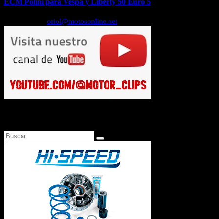
ECM Polini para Vespa y Liberty 50 Euro 5
Feb 17, 2026
oriol@motosonline.net
Busca en Motosonline