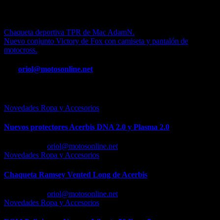
-Medidas GPS de 3,5" (12,5×8, 5cm) y 4,3" (14x9cm)
-Medidas Smart Phone de 3,8" (6,5c12cm) y 4,3" (7x13cm)
Navegación
Chaqueta deportiva TPR de Mac AdamN.
Nuevo conjunto Victory de Fox con camiseta y pantalón de
de
motocross.
entradas
Por
oriol@motosonline.net
Entrada relacionada
Novedades Ropa y Accesorios
Nuevos protectores Acerbis DNA 2.0 y Plasma 2.0
Feb 23, 2026
oriol@motosonline.net
Novedades Ropa y Accesorios
Chaqueta Ramsey Vented Long de Acerbis
Feb 18, 2026
oriol@motosonline.net
Novedades Ropa y Accesorios