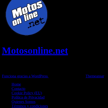
Motosonline.net
Toda la información del mundo de la Moto en una sola web,
Pruebas, Novedades, Artículos y competición.
Funciona gracias a WordPress
|
Theme: News Live by
Themeansar
.
Home
Contacto
Cookie Policy (EU)
Política de Privacidad
Quienes Somos
Términos y condiciones