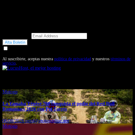
Email Address
Doy mi consentimiento para recibir correos electrónicos
promocionales de Motosonline.net
Al suscribirte, aceptas nuestra
política de privacidad
y nuestros
términos de
servicio
.
También te puede interesar...
Motogp
La Yamaha Ténéré 700 conquista el podio del Red Bull
Romaniacs 2026 con Pol Tarrés
06/08/2026
oriol@motosonline.net
Motogp