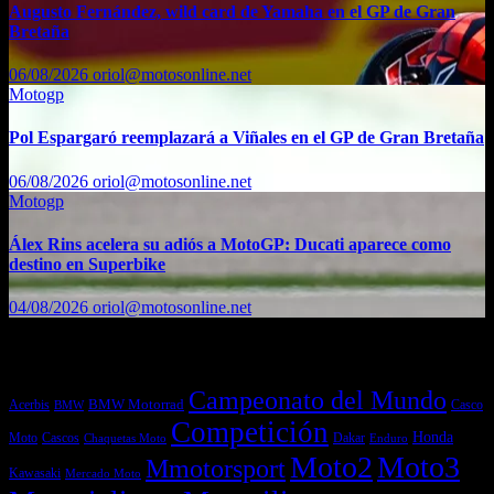
Augusto Fernández, wild card de Yamaha en el GP de Gran
Bretaña
06/08/2026
oriol@motosonline.net
Motogp
Pol Espargaró reemplazará a Viñales en el GP de Gran Bretaña
06/08/2026
oriol@motosonline.net
Motogp
Álex Rins acelera su adiós a MotoGP: Ducati aparece como
destino en Superbike
04/08/2026
oriol@motosonline.net
Etiquetas
Campeonato del Mundo
Acerbis
BMW Motorrad
Casco
BMW
Competición
Honda
Moto
Dakar
Cascos
Chaquetas Moto
Enduro
Moto2
Moto3
Mmotorsport
Kawasaki
Mercado Moto