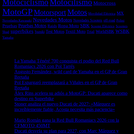
Motociclismo
Motocilismo
Motocross
MotoGP
Motos
Motorsport
MX
Movilidad Eléctrica
Novedades Motos
off-road
Novedades Scooters
Polini
Novedades Kawasaki
Pruebas
Pruebas Motos
SBK
Ropa Moto
Raids
Scooters
Scooter Eléctrico
superbikes
WSBK
Textil Moto
WorldSBK
Test Motos
Suzuki
Trial
Shad
Yamaha
Entradas recientes
La Yamaha Ténéré 700 conquista el podio del Red Bull
Romaniacs 2026 con Pol Tarrés
06/08/2026
Augusto Fernández, wild card de Yamaha en el GP de Gran
Bretaña
06/08/2026
Pol Espargaró reemplazará a Viñales en el GP de Gran
Bretaña
06/08/2026
Álex Rins acelera su adiós a MotoGP: Ducati aparece como
destino en Superbike
04/08/2026
Stoner analiza el nuevo Ducati de 2027: «Márquez es
increíblemente fiable, Acosta necesita más paciencia»
04/08/2026
Mario Román gana la Red Bull Romaniacs 2026 con la
CFMOTO 450MT
04/08/2026
Ducati desvela su plan para 2027, con Marc Márquez y