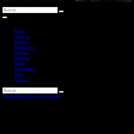
Inicio
Noticias
Enduro
Motocross
Motogp
Pruebas
Raids
Superbikes
Trial
Vídeos
Novedades Ropa y Accesorios
Soportes para GPS y Smart
Phones de Shad.