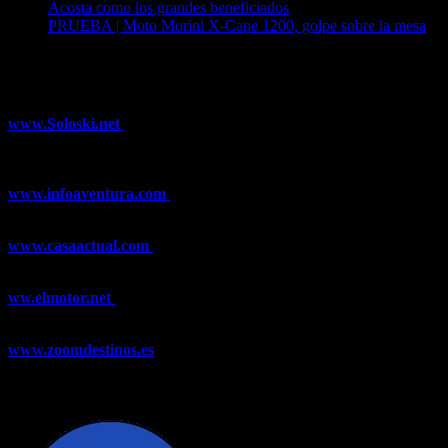
Acosta como los grandes beneficiados
04/08/2026
PRUEBA | Moto Morini X-Cape 1200, golpe sobre la mesa
04/08/2026
¿Ya conoces nuestra red de portales?
www.Soloski.net
Noticias y artículos sobre Deportes de Invierno,
Esquí, Snowboard, Esquí de Fondo, Esquí de Travesía, Estaciones
de Esquí, Meteorología,...
www.infoaventura.com
Toda la información sobre Mountain Bike
y Trail Running, competiciones, noticias, novedades,...
www.casaactual.com
El portal de referencia de lifestyle con
noticias y artículos sobre Decoración, Moda, Bricolaje, Recetas, ...
ww.elmotor.net
Tu web de coches en internet con noticias,
novedades, pruebas y mucho más...
www.zoomdestinos.es
Encuentra información sobre destinos de
viajes entre miles de artículos y consejos para disfrutar de tus
vacaciones y tiempo libre.