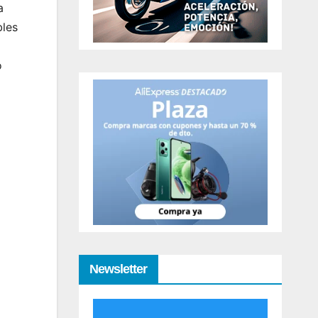
a
bles
o
Newsletter