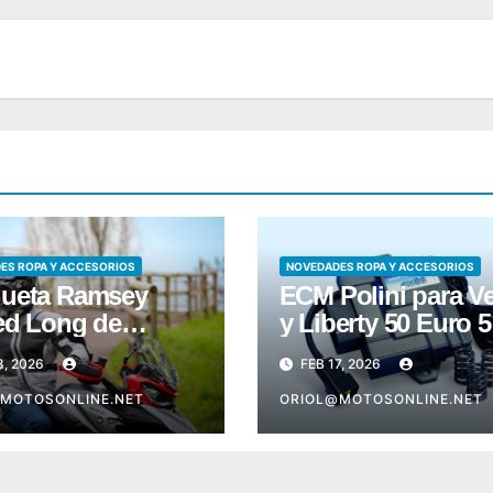
ES ROPA Y ACCESORIOS
NOVEDADES ROPA Y ACCESORIOS
ueta Ramsey
ECM Polini para V
ed Long de
y Liberty 50 Euro 5
bis
8, 2026
FEB 17, 2026
MOTOSONLINE.NET
ORIOL@MOTOSONLINE.NET