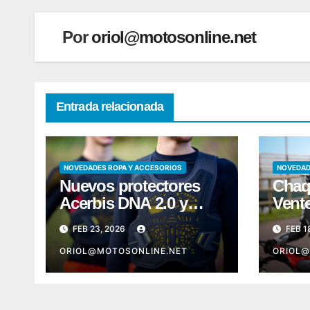
Por
oriol@motosonline.net
Entrada relacionada
NOVEDADES ROPA Y ACCESORIOS
NOVEDAD
Nuevos protectores
Chaq
Acerbis DNA 2.0 y
Vent
Plasma 2.0
Acer
FEB 23, 2026
FEB 1
ORIOL@MOTOSONLINE.NET
ORIOL@