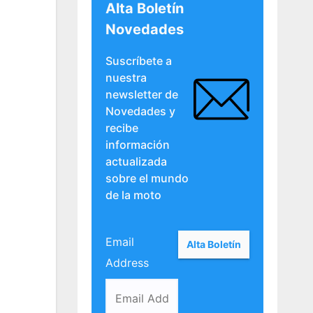
Alta Boletín
Novedades
Suscríbete a
nuestra
newsletter de
Novedades y
recibe
información
actualizada
sobre el mundo
de la moto
Email
Address