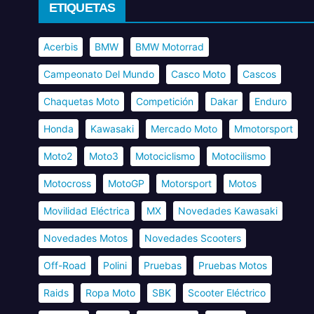
ETIQUETAS
Acerbis
BMW
BMW Motorrad
Campeonato Del Mundo
Casco Moto
Cascos
Chaquetas Moto
Competición
Dakar
Enduro
Honda
Kawasaki
Mercado Moto
Mmotorsport
Moto2
Moto3
Motociclismo
Motocilismo
Motocross
MotoGP
Motorsport
Motos
Movilidad Eléctrica
MX
Novedades Kawasaki
Novedades Motos
Novedades Scooters
Off-Road
Polini
Pruebas
Pruebas Motos
Raids
Ropa Moto
SBK
Scooter Eléctrico