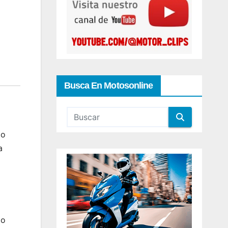
Busca En Motosonline
to
a
to