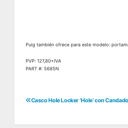
Puig también ofrece para este modelo: portamat
PVP: 127,80+IVA
PART #: 5685N
Casco Hole Locker ‘Hole’ con Candad
Navegación
de
entradas