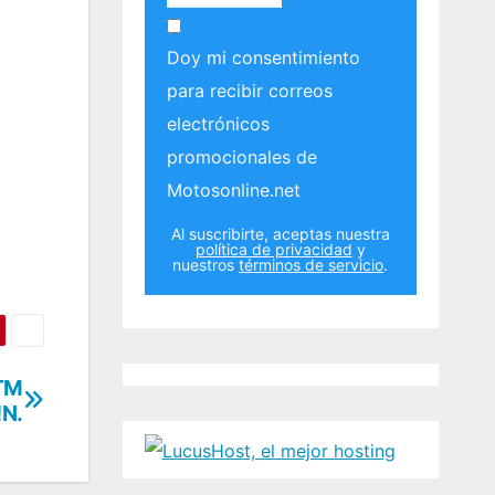
Doy mi consentimiento
para recibir correos
electrónicos
promocionales de
Motosonline.net
Al suscribirte, aceptas nuestra
política de privacidad
y
nuestros
términos de servicio
.
KTM
!N.