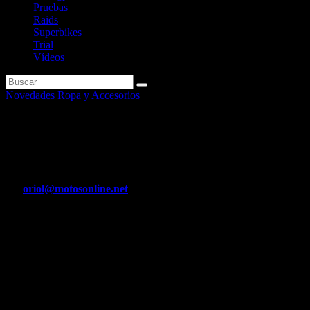
Pruebas
Raids
Superbikes
Trial
Vídeos
Novedades Ropa y Accesorios
Nuevos discos Galfer Wave
aligerados Fly-fryN.
Por
oriol@motosonline.net
Abr 8, 2020
Con este nuevo disco de freno GALFER ha conseguido integrar
desarrollo tecnológico a un diseño atrevido e innovador con una
importante reducción del peso gracias a la óptima mejora de
distribución de las cargas de frenada en la estructura del disco.N
Nuevos discos Galfer Wave aligerados Fly-fry