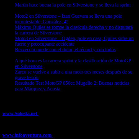
Martín hace buena la pole en Silverstone y se lleva la sprint
09/08/2026
Moto2 en Silverstone – Izan Guevara se lleva una pole
incontestable; González, 4º
09/08/2026
Máximo Quiles se rompe la clavícula derecha y no disputará
la carrera de Silverstone
09/08/2026
Moto3 en Silverstone – Ogden, pole en casa; Quiles sufre un
fuerte y preocupante accidente
09/08/2026
Bezzecchi puede con el dolor, el récord y con todos
08/08/2026
A qué hora es la carrera sprint y la clasificación de MotoGP
en Silverstone
08/08/2026
Zarco se vuelve a subir a una moto tres meses después de su
grave lesión
08/08/2026
Resultado Test MotoGP 850cc Mugello 2: Buenas noticias
para Márquez y Acosta
08/08/2026
¿Ya conoces nuestra red de portales?
www.Soloski.net
Noticias y artículos sobre Deportes de Invierno,
Esquí, Snowboard, Esquí de Fondo, Esquí de Travesía, Estaciones
de Esquí, Meteorología,...
www.infoaventura.com
Toda la información sobre Mountain Bike