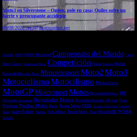
Moto3 en Silverstone – Ogden, pole en casa; Quiles sufre un
fuerte y preocupante accidente
09/08/2026
oriol@motosonline.net
Etiquetas
Campeonato del Mundo
Acerbis
BMW Motorrad
Casco
BMW
Competición
Honda
Moto
Dakar
Cascos
Chaquetas Moto
Enduro
Moto2
Moto3
Mmotorsport
Kawasaki
Mercado Moto
Motociclismo
Motocilismo
Motocross
MotoGP
Motos
Motorsport
MX
Movilidad Eléctrica
Novedades Motos
off-road
Novedades Scooters
Polini
Novedades Kawasaki
Pruebas
Pruebas Motos
SBK
Ropa Moto
Raids
Scooters
Scooter Eléctrico
superbikes
WSBK
Textil Moto
WorldSBK
Test Motos
Suzuki
Trial
Shad
Yamaha
Entradas recientes