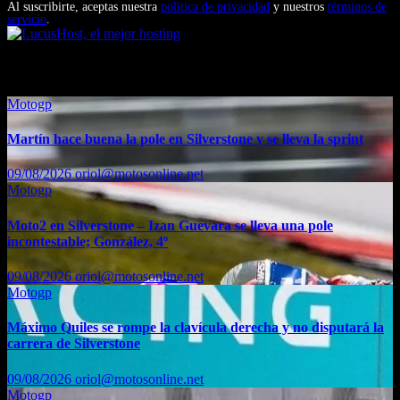
Al suscribirte, aceptas nuestra
política de privacidad
y nuestros
términos de
servicio
.
También te puede interesar...
Motogp
Martín hace buena la pole en Silverstone y se lleva la sprint
09/08/2026
oriol@motosonline.net
Motogp
Moto2 en Silverstone – Izan Guevara se lleva una pole
incontestable; González, 4º
09/08/2026
oriol@motosonline.net
Motogp
Máximo Quiles se rompe la clavícula derecha y no disputará la
carrera de Silverstone
09/08/2026
oriol@motosonline.net
Motogp