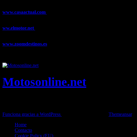
y Trail Running, competiciones, noticias, novedades,...
www.casaactual.com
El portal de referencia de lifestyle con
noticias y artículos sobre Decoración, Moda, Bricolaje, Recetas, ...
ww.elmotor.net
Tu web de coches en internet con noticias,
novedades, pruebas y mucho más...
www.zoomdestinos.es
Encuentra información sobre destinos de
viajes entre miles de artículos y consejos para disfrutar de tus
vacaciones y tiempo libre.
Motosonline.net
Toda la información del mundo de la Moto en una sola web,
Pruebas, Novedades, Artículos y competición.
Funciona gracias a WordPress
|
Theme: News Live by
Themeansar
.
Home
Contacto
Cookie Policy (EU)