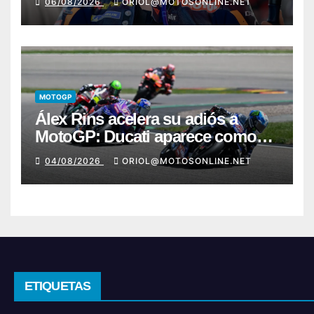
06/08/2026
ORIOL@MOTOSONLINE.NET
MOTOGP
Álex Rins acelera su adiós a
MotoGP: Ducati aparece como
destino en Superbike
04/08/2026
ORIOL@MOTOSONLINE.NET
ETIQUETAS