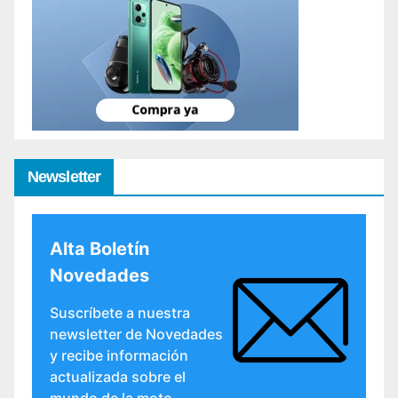
Newsletter
Alta Boletín
Novedades
Suscríbete a nuestra
newsletter de Novedades
y recibe información
actualizada sobre el
mundo de la moto