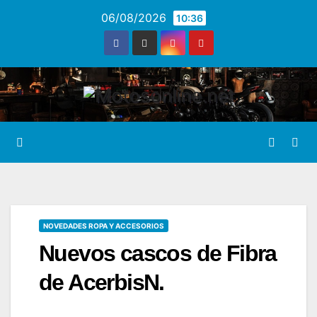
Saltar
06/08/2026
10:36
al
contenido
NOVEDADES ROPA Y ACCESORIOS
Nuevos cascos de Fibra
de AcerbisN.