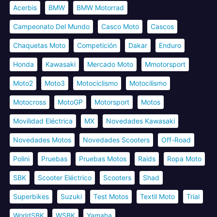
Acerbis
BMW
BMW Motorrad
Campeonato Del Mundo
Casco Moto
Cascos
Chaquetas Moto
Competición
Dakar
Enduro
Honda
Kawasaki
Mercado Moto
Mmotorsport
Moto2
Moto3
Motociclismo
Motocilismo
Motocross
MotoGP
Motorsport
Motos
Movilidad Eléctrica
MX
Novedades Kawasaki
Novedades Motos
Novedades Scooters
Off-Road
Polini
Pruebas
Pruebas Motos
Raids
Ropa Moto
SBK
Scooter Eléctrico
Scooters
Shad
Superbikes
Suzuki
Test Motos
Textil Moto
Trial
WorldSBK
WSBK
Yamaha