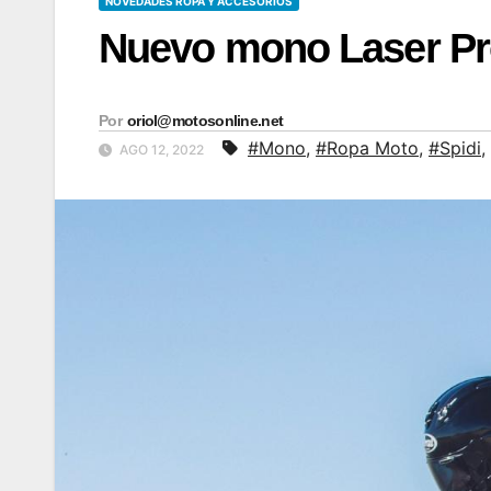
NOVEDADES ROPA Y ACCESORIOS
Nuevo mono Laser Pro
Por
oriol@motosonline.net
#Mono
,
#Ropa Moto
,
#Spidi
,
AGO 12, 2022