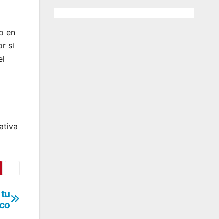
to en
r si
el
ativa
 tu
ico