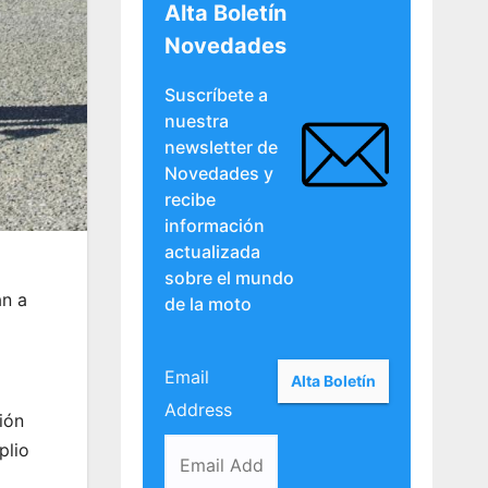
Alta Boletín
Novedades
Suscríbete a
nuestra
newsletter de
Novedades y
recibe
información
actualizada
sobre el mundo
an a
de la moto
Email
Address
ión
plio