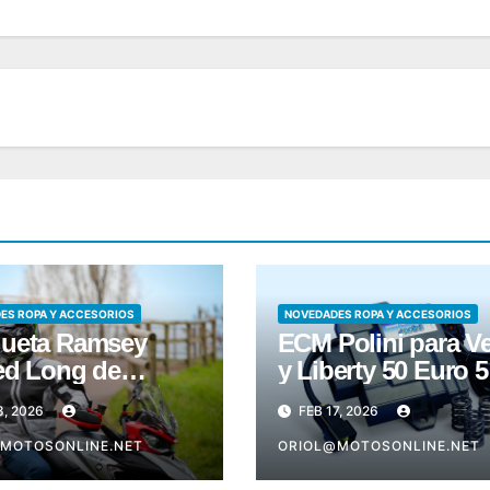
ES ROPA Y ACCESORIOS
NOVEDADES ROPA Y ACCESORIOS
ueta Ramsey
ECM Polini para V
ed Long de
y Liberty 50 Euro 5
bis
8, 2026
FEB 17, 2026
MOTOSONLINE.NET
ORIOL@MOTOSONLINE.NET