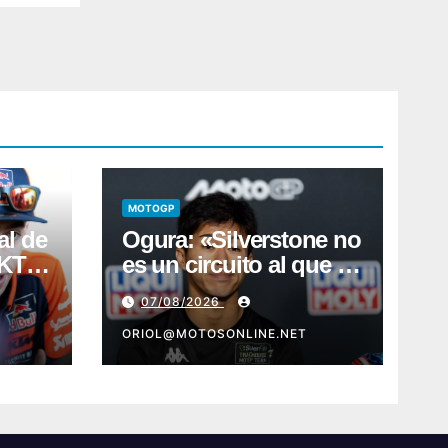
MOTOGP
al de
Ogura: «Silverstone no
e KTM
es un circuito al que le
a
tenga muchas ganas»
07/08/2026
era
ORIOL@MOTOSONLINE.NET