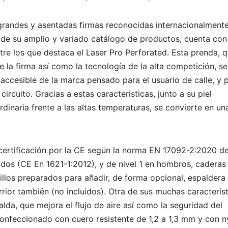
grandes y asentadas firmas reconocidas internacionalment
 de su amplio y variado catálogo de productos, cuenta con
e los que destaca el Laser Pro Perforated. Esta prenda, 
e la firma así como la tecnología de la alta competición, se
ccesible de la marca pensado para el usuario de calle, y 
rcuito. Gracias a estas caracteristicas, junto a su piel
dinaria frente a las altas temperaturas, se convierte en un
certificación por la CE según la norma EN 17092-2:2020 d
odos (CE En 1621-1:2012), y de nivel 1 en hombros, caderas
illos preparados para añadir, de forma opcional, espaldera
rior también (no incluidos). Otra de sus muchas caracterís
alda, que mejora el flujo de aire así como la seguridad del
 confeccionado con cuero resistente de 1,2 a 1,3 mm y con n