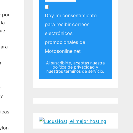
e por
Doy mi consentimiento
 la
para recibir correos
que
electrónicos
promocionales de
para
Motosonline.net
a
Al suscribirte, aceptas nuestra
política de privacidad
y
nuestros
términos de servicio
.
e
 y
ticas
ylon