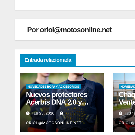
entradas
Por
oriol@motosonline.net
Entrada relacionada
NOVEDADES ROPA Y ACCESORIOS
NOVEDAD
Nuevos protectores
Chaq
Acerbis DNA 2.0 y
Vent
Plasma 2.0
Acer
FEB 23, 2026
FEB 1
ORIOL@MOTOSONLINE.NET
ORIOL@