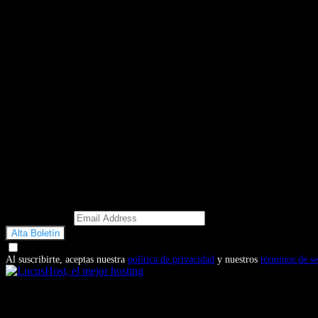
Email Address
Doy mi consentimiento para recibir correos electrónicos promocio
Al suscribirte, aceptas nuestra
política de privacidad
y nuestros
términos de se
También te puede interesar...