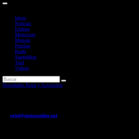
Inicio
Noticias
Enduro
Motocross
Motogp
Pruebas
Raids
Superbikes
Trial
Vídeos
Novedades Ropa y Accesorios
Nuevo grafico 3D Helmets®, by
Por
oriol@motosonline.net
Abr 9, 2020
Después del lanzamiento del casco decorado con imágenes de la «Gr