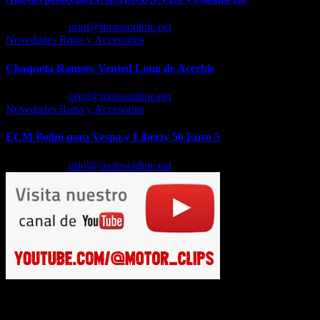
Feb 23, 2026
oriol@motosonline.net
Novedades Ropa y Accesorios
Chaqueta Ramsey Vented Long de Acerbis
Feb 18, 2026
oriol@motosonline.net
Novedades Ropa y Accesorios
ECM Polini para Vespa y Liberty 50 Euro 5
Feb 17, 2026
oriol@motosonline.net
Busca en Motosonline