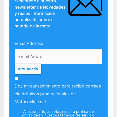
Suscríbete a nuestra
newsletter de Novedades
y recibe información
actualizada sobre el
mundo de la moto
Email Address
Doy mi consentimiento para recibir correos
electrónicos promocionales de
Motosonline.net
Al suscribirte, aceptas nuestra
política de
privacidad
y nuestros
términos de servicio
.