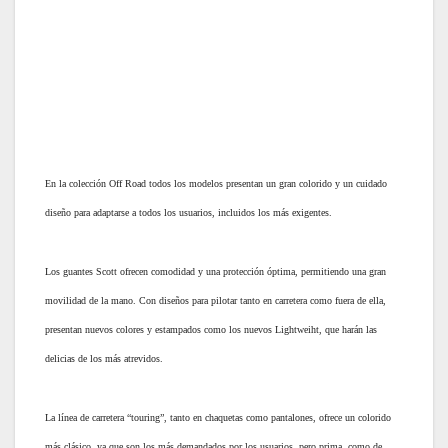
En la colección Off Road todos los modelos presentan un gran colorido y un cuidado
diseño para adaptarse a todos los usuarios, incluidos los más exigentes.
Los guantes Scott ofrecen comodidad y una protección óptima, permitiendo una gran
movilidad de la mano. Con diseños para pilotar tanto en carretera como fuera de ella,
presentan nuevos colores y estampados como los nuevos Lightweiht, que harán las
delicias de los más atrevidos.
La línea de carretera “touring”, tanto en chaquetas como pantalones, ofrece un colorido
más clásico, ya que son los más demandados por los usuarios, pero prima, como de