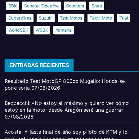
SBK
Scooter Eléctrico
Scooters
Shad
Superbikes
Suzuki
Test Motos
Textil Moto
Trial
WorldSBK
WSBK
Yamaha
ENTRADAS RECIENTES
Resultado Test MotoGP 850cc Mugello: Honda se
pone seria
07/08/2026
Bezzecchi: «No estoy al máximo y quiero ver cómo
estoy en la moto; desde Aragón será una guerra»
07/08/2026
Acosta: «Hasta final de año soy piloto de KTM y lo
daré todo para conseguir mi primera victoria»