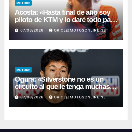
MOTOGP
Acosta: «Hasta final de año soy
piloto de KTM y lo daré todo para
conseguir mi primera victoria»
07/08/2026
ORIOL@MOTOSONLINE.NET
MOTOGP
Ogura: «Silverstone no es un
circuito al que le tenga muchas
ganas»
07/08/2026
ORIOL@MOTOSONLINE.NET