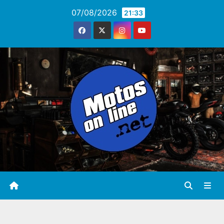
Saltar
07/08/2026
21:33
al
contenido