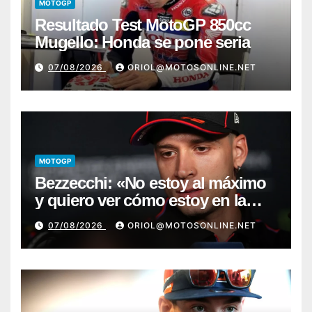
MOTOGP
Resultado Test MotoGP 850cc
Mugello: Honda se pone seria
07/08/2026
ORIOL@MOTOSONLINE.NET
MOTOGP
Bezzecchi: «No estoy al máximo
y quiero ver cómo estoy en la
moto; desde Aragón será una
07/08/2026
ORIOL@MOTOSONLINE.NET
guerra»