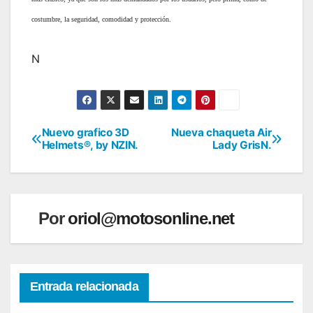
costumbre, la seguridad, comodidad y protección.
N
Nuevo grafico 3D
Nueva chaqueta Air
Navegación
Helmets®, by NZIN.
Lady GrisN.
de
entradas
Por
oriol@motosonline.net
Entrada relacionada