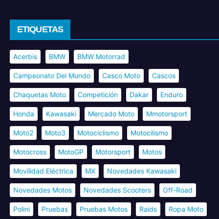
ETIQUETAS
Acerbis
BMW
BMW Motorrad
Campeonato Del Mundo
Casco Moto
Cascos
Chaquetas Moto
Competición
Dakar
Enduro
Honda
Kawasaki
Mercado Moto
Mmotorsport
Moto2
Moto3
Motociclismo
Motocilismo
Motocross
MotoGP
Motorsport
Motos
Movilidad Eléctrica
MX
Novedades Kawasaki
Novedades Motos
Novedades Scooters
Off-Road
Polini
Pruebas
Pruebas Motos
Raids
Ropa Moto