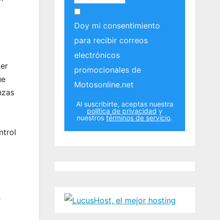
Doy mi consentimiento
para recibir correos
electrónicos
xer
promocionales de
ue
Motosonline.net
nzas
Al suscribirte, aceptas nuestra
política de privacidad
y
nuestros
términos de servicio
.
ntrol
r
o