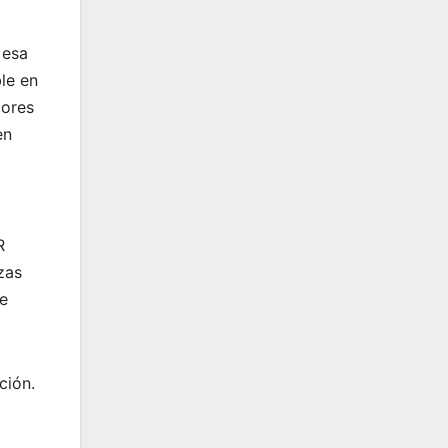
 esa
le en
lores
en
R
zas
de
ción.