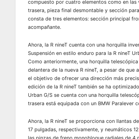
compuesto por cuatro elementos como en las ver
trasera, pieza final desmontable y sección pa
consta de tres elementos: sección principal fron
acompañante.
Ahora, la R nineT cuenta con una horquilla inv
Suspensión en estilo enduro para la R nineT U
Como anteriormente, una horquilla telescópica 
delantera de la nueva R nineT, a pesar de qu
el objetivo de ofrecer una dirección más precisa
edición de la R nineT también se ha optimizado
Urban G/S se cuenta con una horquilla telescóp
trasera está equipada con un BMW Paralever co
Ahora, la R nineT se proporciona con llantas 
17 pulgadas, respectivamente, y neumáticos 12
las pinzas de freno monobloque radiales de 4 