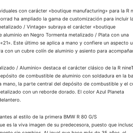
viduales con carácter «boutique manufacturing» para la R 
orrad ha ampliado la gama de customización para incluir l
etalizado / Vintage» subraya el carácter «boutique
e aluminio en Negro Tormenta metalizado / Plata con una
 «21». Este último se aplica a mano y confiere un aspecto 
ra con un cubre colín de aluminio y asiento para acompaña
lizado / Aluminio» destaca el carácter clásico de la R nine
depósito de combustible de aluminio con soldadura en la b
a mano, la parte central del depósito de combustible y el 
etalizado con un reborde dorado. El color Azul Planeta
elantero.
gantes al estilo de la primera BMW R 80 G/S
ue es la viva imagen de su predecesora, puesto que inclus
ente sin cambios. Al igual que hace más de 35 años, el