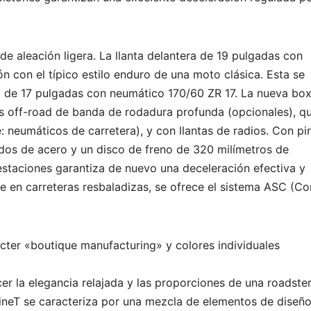
de aleación ligera. La llanta delantera de 19 pulgadas con
 con el típico estilo enduro de una moto clásica. Esta se
a de 17 pulgadas con neumático 170/60 ZR 17. La nueva bo
 off-road de banda de rodadura profunda (opcionales), q
e: neumáticos de carretera), y con llantas de radios. Con pi
idos de acero y un disco de freno de 320 milímetros de
estaciones garantiza de nuevo una deceleración efectiva y
pe en carreteras resbaladizas, se ofrece el sistema ASC (Co
ácter «boutique manufacturing» y colores individuales
cer la elegancia relajada y las proporciones de una roadste
nineT se caracteriza por una mezcla de elementos de diseñ