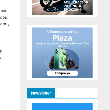
 más
 dos
mera y
on
.
Newsletter