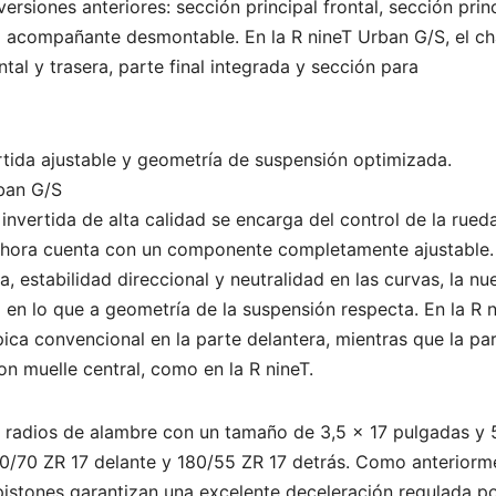
siones anteriores: sección principal frontal, sección prin
ra acompañante desmontable. En la R nineT Urban G/S, el ch
tal y trasera, parte final integrada y sección para
ertida ajustable y geometría de suspensión optimizada.
rban G/S
invertida de alta calidad se encarga del control de la rued
e ahora cuenta con un componente completamente ajustable
, estabilidad direccional y neutralidad en las curvas, la nu
 en lo que a geometría de la suspensión respecta. En la R 
ica convencional en la parte delantera, mientras que la pa
n muelle central, como en la R nineT.
de radios de alambre con un tamaño de 3,5 x 17 pulgadas y 
0/70 ZR 17 delante y 180/55 ZR 17 detrás. Como anteriorm
pistones garantizan una excelente deceleración regulada p