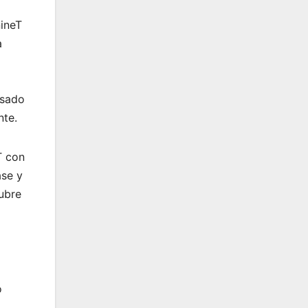
nineT
a
usado
nte.
T con
ase y
cubre
o