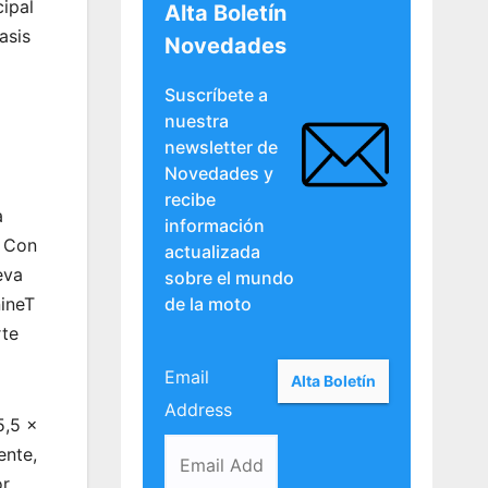
cipal
Alta Boletín
asis
Novedades
Suscríbete a
nuestra
newsletter de
Novedades y
recibe
a
información
. Con
actualizada
eva
sobre el mundo
de la moto
nineT
rte
Email
Address
5,5 x
ente,
or