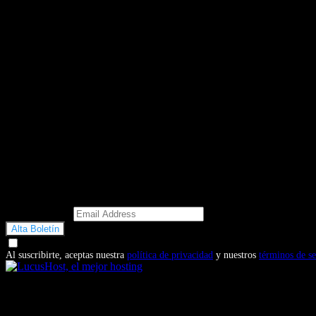
Email Address
Doy mi consentimiento para recibir correos electrónicos promocio
Al suscribirte, aceptas nuestra
política de privacidad
y nuestros
términos de se
También te puede interesar...