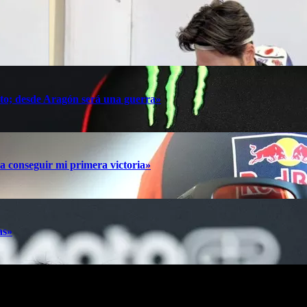
oto; desde Aragón será una guerra»
a conseguir mi primera victoria»
as»