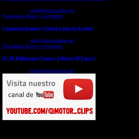
Feb 23, 2026
oriol@motosonline.net
Novedades Ropa y Accesorios
Chaqueta Ramsey Vented Long de Acerbis
Feb 18, 2026
oriol@motosonline.net
Novedades Ropa y Accesorios
ECM Polini para Vespa y Liberty 50 Euro 5
Feb 17, 2026
oriol@motosonline.net
Busca en Motosonline