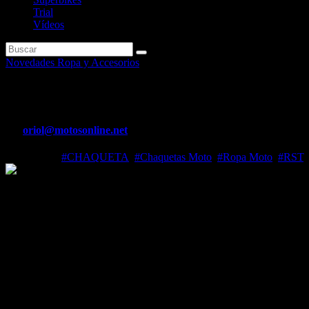
Trial
Vídeos
Novedades Ropa y Accesorios
Nueva Chaqueta RST Pilot EVO, 
Por
oriol@motosonline.net
Jul 11, 2023
#CHAQUETA
,
#Chaquetas Moto
,
#Ropa Moto
,
#RST
,
convierte en una opción inmejorable para quienes busquen una prenda 
La protección de todos los motoristas es el principal objetivo de RST,
pensadas para usuarios noveles. Entre estas últimas se encuentra la c
en una opción inmejorable para quienes busquen una prenda con la mej
RST surgió con la intención de equipar a todos los amantes de las dos
implicación en la alta competición, con presencia de pilotos en WS
también conlleva una enorme implicación en el día a día, con esos moto
cada verano. Para todos ellos, la firma británica ha construido un amp