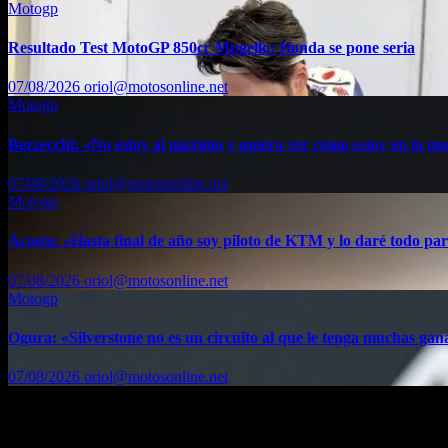
Motogp
Resultado Test MotoGP 850cc Mugello: Honda se pone seria
07/08/2026
oriol@motosonline.net
Motogp
Bezzecchi: «No estoy al máximo y quiero ver cómo estoy en la m
07/08/2026
oriol@motosonline.net
Motogp
Acosta: «Hasta final de año soy piloto de KTM y lo daré todo par
07/08/2026
oriol@motosonline.net
Motogp
Ogura: «Silverstone no es un circuito al que le tenga muchas gan
07/08/2026
oriol@motosonline.net
Etiquetas