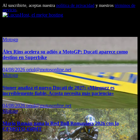
promocionales de Motosonline.net
Al suscribirte, aceptas nuestra
política de privacidad
y nuestros
términos de
servicio
.
También te puede interesar...
Motogp
Álex Rins acelera su adiós a MotoGP: Ducati aparece como
destino en Superbike
04/08/2026
oriol@motosonline.net
Motogp
Stoner analiza el nuevo Ducati de 2027: «Márquez es
increíblemente fiable, Acosta necesita más paciencia»
04/08/2026
oriol@motosonline.net
Motogp
Mario Román gana la Red Bull Romaniacs 2026 con la
CFMOTO 450MT