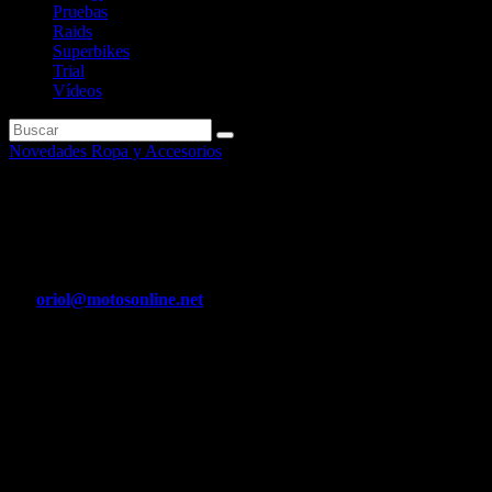
Pruebas
Raids
Superbikes
Trial
Vídeos
Novedades Ropa y Accesorios
Montesa presenta la nueva
4RIDE
Por
oriol@motosonline.net
Abr 8, 2020
25 años después del lanzamiento de la Evasión, Montesa presenta
un modelo no enfocado específicamente al trial
El modelo se presentará al público en el próximo EICMA de Milán
del 19 al 22 de noviembre