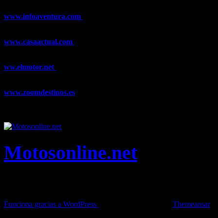
www.infoaventura.com
Toda la información sobre Mountain Bike
y Trail Running, competiciones, noticias, novedades,...
www.casaactual.com
El portal de referencia de lifestyle con
noticias y artículos sobre Decoración, Moda, Bricolaje, Recetas, ...
ww.elmotor.net
Tu web de coches en internet con noticias,
novedades, pruebas y mucho más...
www.zoomdestinos.es
Encuentra información sobre destinos de
viajes entre miles de artículos y consejos para disfrutar de tus
vacaciones y tiempo libre.
Motosonline.net
Toda la información del mundo de la Moto en una sola web,
Pruebas, Novedades, Artículos y competición.
Funciona gracias a WordPress
|
Theme: News Live by
Themeansar
.