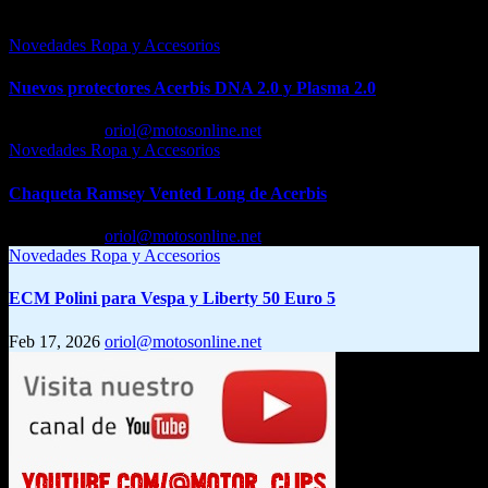
Entrada relacionada
Novedades Ropa y Accesorios
Nuevos protectores Acerbis DNA 2.0 y Plasma 2.0
Feb 23, 2026
oriol@motosonline.net
Novedades Ropa y Accesorios
Chaqueta Ramsey Vented Long de Acerbis
Feb 18, 2026
oriol@motosonline.net
Novedades Ropa y Accesorios
ECM Polini para Vespa y Liberty 50 Euro 5
Feb 17, 2026
oriol@motosonline.net