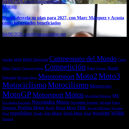
04/08/2026
oriol@motosonline.net
Motogp
Ducati desvela su plan para 2027, con Marc Márquez y Acosta
como los grandes beneficiados
04/08/2026
oriol@motosonline.net
Etiquetas
Campeonato del Mundo
Acerbis
BMW Motorrad
Casco
BMW
Competición
Honda
Moto
Dakar
Cascos
Chaquetas Moto
Enduro
Moto2
Moto3
Mmotorsport
Kawasaki
Mercado Moto
Motociclismo
Motocilismo
Motocross
MotoGP
Motos
Motorsport
MX
Movilidad Eléctrica
Novedades Motos
off-road
Novedades Scooters
Polini
Novedades Kawasaki
Pruebas
Pruebas Motos
SBK
Ropa Moto
Raids
Scooters
Scooter Eléctrico
superbikes
WSBK
Textil Moto
WorldSBK
Test Motos
Suzuki
Trial
Shad
Yamaha