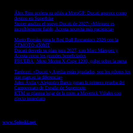
Entradas recientes
Álex Rins acelera su adiós a MotoGP: Ducati aparece como
destino en Superbike
04/08/2026
Stoner analiza el nuevo Ducati de 2027: «Márquez es
increíblemente fiable, Acosta necesita más paciencia»
04/08/2026
Mario Román gana la Red Bull Romaniacs 2026 con la
CFMOTO 450MT
04/08/2026
Ducati desvela su plan para 2027, con Marc Márquez y
Acosta como los grandes beneficiados
04/08/2026
PRUEBA | Moto Morini X-Cape 1200, golpe sobre la mesa
04/08/2026
Tardozzi: «Ducati y Aprilia están igualadas, son los pilotos los
que marcan la diferencia»
03/08/2026
Julen Ávila y Alejandro Barco ganan la primera prueba del
Campeonato de España de Supermoto
03/08/2026
KTM se plantea bajar de la moto a Maverick Viñales con
efecto inmediato
03/08/2026
¿Ya conoces nuestra red de portales?
www.Soloski.net
Noticias y artículos sobre Deportes de Invierno,
Esquí, Snowboard, Esquí de Fondo, Esquí de Travesía, Estaciones
de Esquí, Meteorología,...