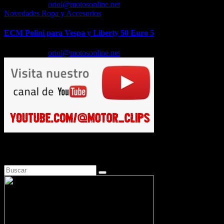
Feb 18, 2026
oriol@motosonline.net
Novedades Ropa y Accesorios
ECM Polini para Vespa y Liberty 50 Euro 5
Feb 17, 2026
oriol@motosonline.net
Busca en Motosonline