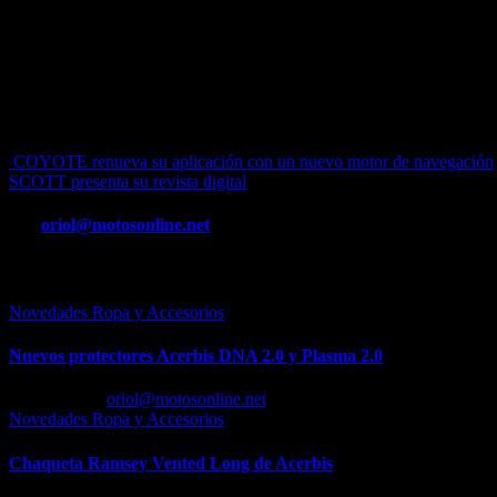
Navegación
COYOTE renueva su aplicación con un nuevo motor de navegación
SCOTT presenta su revista digital
de
entradas
Por
oriol@motosonline.net
Entrada relacionada
Novedades Ropa y Accesorios
Nuevos protectores Acerbis DNA 2.0 y Plasma 2.0
Feb 23, 2026
oriol@motosonline.net
Novedades Ropa y Accesorios
Chaqueta Ramsey Vented Long de Acerbis