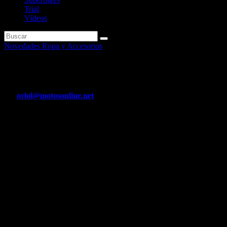
Trial
Vídeos
Novedades Ropa y Accesorios
Montesa anuncia su programa Ta
Por
oriol@motosonline.net
May 6, 2018
Con el objetivo de encontrar y formar a jóvenes pilotos que en el fut
en marcha de su programa Montesa Talent School, que cuenta con el
Entre otros beneficios, a través de esta iniciativa los pilotos escogid
Repsol Honda Team (Toni Bou, Takahisa Fujinami y Jaime Busto), 
Montesa muestra así una vez más su apoyo al mundo de la competición y
forma posible.
Para esta temporada, la marca ayudará a cinco pilotos que compiten e
Brines (Junior) y Asís Roldán (Junior). En este sentido, cabe destacar 