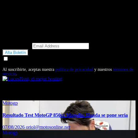
Email Address
Doy mi consentimiento para recibir correos electrónicos
promocionales de Motosonline.net
Al suscribirte, aceptas nuestra
política de privacidad
y nuestros
términos de
servicio
.
También te puede interesar...
Motogp
Resultado Test MotoGP 850cc Mugello: Honda se pone seria
07/08/2026
oriol@motosonline.net
Motogp