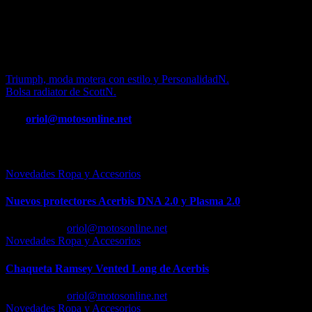
con velcro en los puños y tobillos. Insertos reflectantes.
Precio: 79,95.-euros.
N
Navegación
Triumph, moda motera con estilo y PersonalidadN.
Bolsa radiator de ScottN.
de
entradas
Por
oriol@motosonline.net
Entrada relacionada
Novedades Ropa y Accesorios
Nuevos protectores Acerbis DNA 2.0 y Plasma 2.0
Feb 23, 2026
oriol@motosonline.net
Novedades Ropa y Accesorios
Chaqueta Ramsey Vented Long de Acerbis
Feb 18, 2026
oriol@motosonline.net
Novedades Ropa y Accesorios