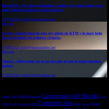
Bezzecchi: «No estoy al máximo y quiero ver cómo estoy en la
moto; desde Aragón será una guerra»
07/08/2026
oriol@motosonline.net
Motogp
Acosta: «Hasta final de año soy piloto de KTM y lo daré todo
para conseguir mi primera victoria»
07/08/2026
oriol@motosonline.net
Motogp
Ogura: «Silverstone no es un circuito al que le tenga muchas
ganas»
07/08/2026
oriol@motosonline.net
Etiquetas
Campeonato del Mundo
Acerbis
BMW Motorrad
Casco
BMW
Competición
Honda
Moto
Dakar
Cascos
Chaquetas Moto
Enduro