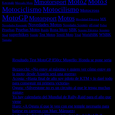
Moto2
Moto3
Mmotorsport
Kawasaki
Mercado Moto
Motociclismo
Motocilismo
Motocross
MotoGP
Motos
Motorsport
MX
Movilidad Eléctrica
Novedades Motos
off-road
Novedades Scooters
Polini
Novedades Kawasaki
Pruebas
Pruebas Motos
SBK
Ropa Moto
Raids
Scooters
Scooter Eléctrico
superbikes
WSBK
Textil Moto
WorldSBK
Test Motos
Suzuki
Trial
Shad
Yamaha
Entradas recientes
Resultado Test MotoGP 850cc Mugello: Honda se pone seria
07/08/2026
Bezzecchi: «No estoy al máximo y quiero ver cómo estoy en
la moto; desde Aragón será una guerra»
07/08/2026
Acosta: «Hasta final de año soy piloto de KTM y lo daré todo
para conseguir mi primera victoria»
07/08/2026
Ogura: «Silverstone no es un circuito al que le tenga muchas
ganas»
07/08/2026
Ya hay calendario del Mundial de Rally-Raid para el año que
viene
07/08/2026
Haro: «A Ogura sí que le veo con ese temple necesario para
batirse en carreras con Marc Márquez»
07/08/2026