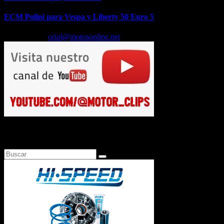
ECM Polini para Vespa y Liberty 50 Euro 5
Feb 17, 2026
oriol@motosonline.net
Busca en Motosonline