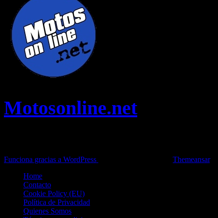
Motosonline.net
Toda la información del mundo de la Moto en una sola web,
Pruebas, Novedades, Artículos y competición.
Funciona gracias a WordPress
|
Theme: News Live by
Themeansar
.
Home
Contacto
Cookie Policy (EU)
Política de Privacidad
Quienes Somos