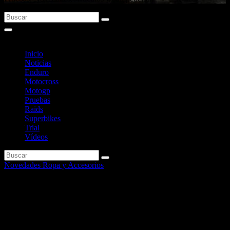
Inicio
Noticias
Enduro
Motocross
Motogp
Pruebas
Raids
Superbikes
Trial
Vídeos
Novedades Ropa y Accesorios
Mono de lluvia One – Zip de
AcerbisN.