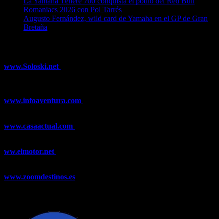
La Yamaha Ténéré 700 conquista el podio del Red Bull
Romaniacs 2026 con Pol Tarrés
06/08/2026
Augusto Fernández, wild card de Yamaha en el GP de Gran
Bretaña
06/08/2026
¿Ya conoces nuestra red de portales?
www.Soloski.net
Noticias y artículos sobre Deportes de Invierno,
Esquí, Snowboard, Esquí de Fondo, Esquí de Travesía, Estaciones
de Esquí, Meteorología,...
www.infoaventura.com
Toda la información sobre Mountain Bike
y Trail Running, competiciones, noticias, novedades,...
www.casaactual.com
El portal de referencia de lifestyle con
noticias y artículos sobre Decoración, Moda, Bricolaje, Recetas, ...
ww.elmotor.net
Tu web de coches en internet con noticias,
novedades, pruebas y mucho más...
www.zoomdestinos.es
Encuentra información sobre destinos de
viajes entre miles de artículos y consejos para disfrutar de tus
vacaciones y tiempo libre.