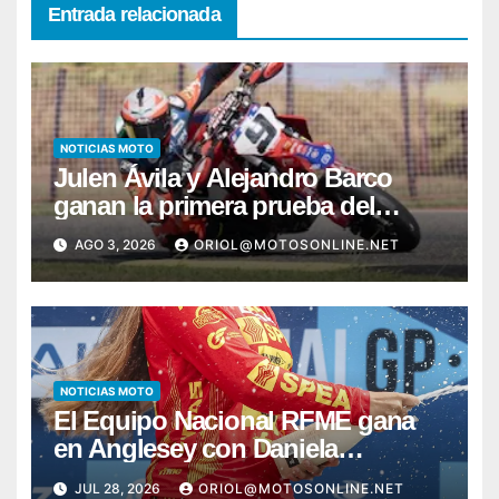
Entrada relacionada
NOTICIAS MOTO
Julen Ávila y Alejandro Barco
ganan la primera prueba del
Campeonato de España de
AGO 3, 2026
ORIOL@MOTOSONLINE.NET
Supermoto
NOTICIAS MOTO
El Equipo Nacional RFME gana
en Anglesey con Daniela
Hernando y Bou firma otro pleno
JUL 28, 2026
ORIOL@MOTOSONLINE.NET