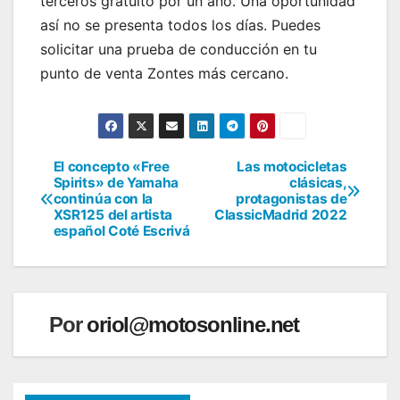
terceros gratuito por un año. Una oportunidad
así no se presenta todos los días. Puedes
solicitar una prueba de conducción en tu
punto de venta Zontes más cercano.
El concepto «Free
Las motocicletas
Navegación
Spirits» de Yamaha
clásicas,
continúa con la
protagonistas de
de
XSR125 del artista
ClassicMadrid 2022
español Coté Escrivá
entradas
Por
oriol@motosonline.net