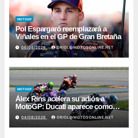
MOTOGP
Pol Espargaró reemplazará a
Viñales en el GP de Gran Bretaña
06/08/2026
ORIOL@MOTOSONLINE.NET
MOTOGP
Álex Rins acelera su adiós a
MotoGP: Ducati aparece como
destino en Superbike
04/08/2026
ORIOL@MOTOSONLINE.NET