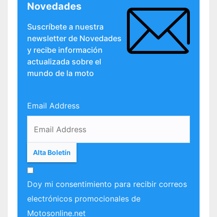
Novedades
Suscríbete a nuestra
newsletter de Novedades
y recibe información
actualizada sobre el
mundo de la moto
Email Address
Doy mi consentimiento para recibir correos
electrónicos promocionales de
Motosonline.net