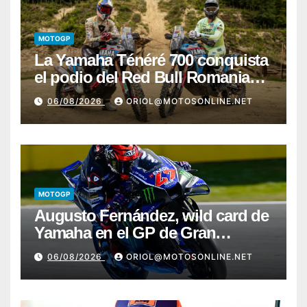
MOTOGP
La Yamaha Ténéré 700 conquista
el podio del Red Bull Romaniacs
2026 con Pol Tarrés
06/08/2026
ORIOL@MOTOSONLINE.NET
MOTOGP
Augusto Fernández, wild card de
Yamaha en el GP de Gran
Bretaña
06/08/2026
ORIOL@MOTOSONLINE.NET