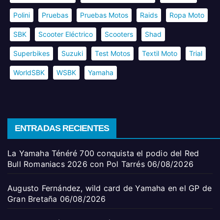
Polini
Pruebas
Pruebas Motos
Raids
Ropa Moto
SBK
Scooter Eléctrico
Scooters
Shad
Superbikes
Suzuki
Test Motos
Textil Moto
Trial
WorldSBK
WSBK
Yamaha
ENTRADAS RECIENTES
La Yamaha Ténéré 700 conquista el podio del Red
Bull Romaniacs 2026 con Pol Tarrés
06/08/2026
Augusto Fernández, wild card de Yamaha en el GP de
Gran Bretaña
06/08/2026