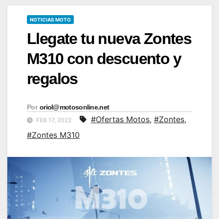
NOTICIAS MOTO
Llegate tu nueva Zontes
M310 con descuento y
regalos
Por
oriol@motosonline.net
#Ofertas Motos
,
#Zontes
,
FEB 17, 2022
#Zontes M310