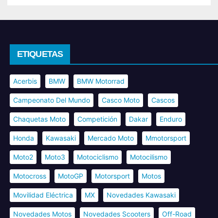
ETIQUETAS
Acerbis
BMW
BMW Motorrad
Campeonato Del Mundo
Casco Moto
Cascos
Chaquetas Moto
Competición
Dakar
Enduro
Honda
Kawasaki
Mercado Moto
Mmotorsport
Moto2
Moto3
Motociclismo
Motocilismo
Motocross
MotoGP
Motorsport
Motos
Movilidad Eléctrica
MX
Novedades Kawasaki
Novedades Motos
Novedades Scooters
Off-Road