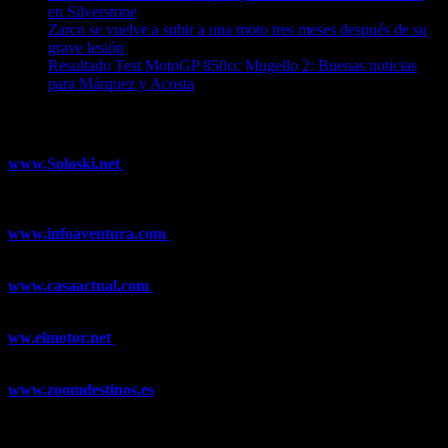
en Silverstone
08/08/2026
Zarco se vuelve a subir a una moto tres meses después de su
grave lesión
08/08/2026
Resultado Test MotoGP 850cc Mugello 2: Buenas noticias
para Márquez y Acosta
08/08/2026
¿Ya conoces nuestra red de portales?
www.Soloski.net
Noticias y artículos sobre Deportes de Invierno,
Esquí, Snowboard, Esquí de Fondo, Esquí de Travesía, Estaciones
de Esquí, Meteorología,...
www.infoaventura.com
Toda la información sobre Mountain Bike
y Trail Running, competiciones, noticias, novedades,...
www.casaactual.com
El portal de referencia de lifestyle con
noticias y artículos sobre Decoración, Moda, Bricolaje, Recetas, ...
ww.elmotor.net
Tu web de coches en internet con noticias,
novedades, pruebas y mucho más...
www.zoomdestinos.es
Encuentra información sobre destinos de
viajes entre miles de artículos y consejos para disfrutar de tus
vacaciones y tiempo libre.