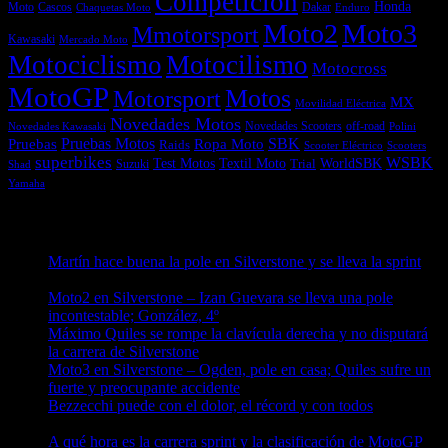
Competición
Honda
Moto
Dakar
Cascos
Chaquetas Moto
Enduro
Moto2
Moto3
Mmotorsport
Kawasaki
Mercado Moto
Motociclismo
Motocilismo
Motocross
MotoGP
Motos
Motorsport
MX
Movilidad Eléctrica
Novedades Motos
off-road
Novedades Scooters
Polini
Novedades Kawasaki
Pruebas
Pruebas Motos
SBK
Ropa Moto
Raids
Scooters
Scooter Eléctrico
superbikes
WSBK
Textil Moto
WorldSBK
Test Motos
Suzuki
Trial
Shad
Yamaha
Entradas recientes
Martín hace buena la pole en Silverstone y se lleva la sprint
09/08/2026
Moto2 en Silverstone – Izan Guevara se lleva una pole
incontestable; González, 4º
09/08/2026
Máximo Quiles se rompe la clavícula derecha y no disputará
la carrera de Silverstone
09/08/2026
Moto3 en Silverstone – Ogden, pole en casa; Quiles sufre un
fuerte y preocupante accidente
09/08/2026
Bezzecchi puede con el dolor, el récord y con todos
08/08/2026
A qué hora es la carrera sprint y la clasificación de MotoGP