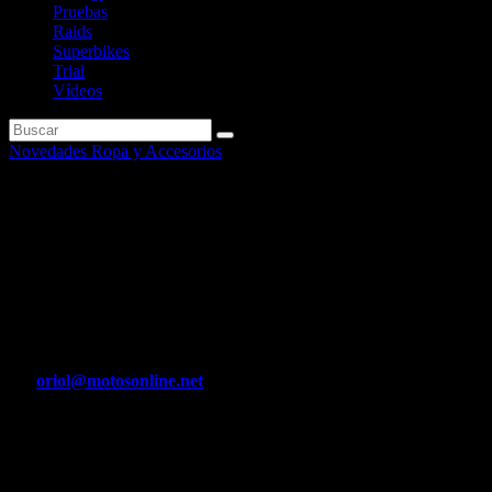
Pruebas
Raids
Superbikes
Trial
Vídeos
Novedades Ropa y Accesorios
Kit Yasuni amplia su gama de
tubos de escape de alto
rendimiento con tres novedosos
productos N.
Por
oriol@motosonline.net
Abr 8, 2020
Kit Yasuni pisa con fuerza en este 2010 y acaba de lanzar al
mercado nuevos productos, todos ellos siguiendo los altos niveles de