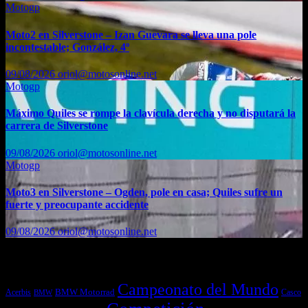
Motogp
Moto2 en Silverstone – Izan Guevara se lleva una pole
incontestable; González, 4º
09/08/2026
oriol@motosonline.net
Motogp
Máximo Quiles se rompe la clavícula derecha y no disputará la
carrera de Silverstone
09/08/2026
oriol@motosonline.net
Motogp
Moto3 en Silverstone – Ogden, pole en casa; Quiles sufre un
fuerte y preocupante accidente
09/08/2026
oriol@motosonline.net
Etiquetas
Campeonato del Mundo
Acerbis
BMW Motorrad
Casco
BMW