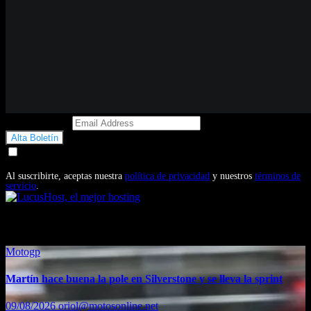
Email Address
Doy mi consentimiento para recibir correos electrónicos
promocionales de Motosonline.net
Al suscribirte, aceptas nuestra
política de privacidad
y nuestros
términos de
servicio
.
También te puede interesar...
Motogp
Martín hace buena la pole en Silverstone y se lleva la sprint
09/08/2026
oriol@motosonline.net