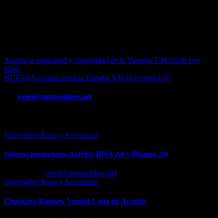
A la Gama R, el producto más exitoso de Kit Yasuni, se ha sumado una nueva referencia gracias a las
modificaciones realizadas para adaptarlo al Peugeot Ludix. La Gama R cubre con esta aportación
prácticamente la totalidad de los scooters 2T de 50 y 70cc. Los propietarios de un Peugeot Ludix ya
pueden disponer de un Ludix–“R”. Queda pendiente su homologación para la vía pública.
N
Navegación
Amplia la capacidad y comodidad de tu Yamaha T-Max530 con
Shad.
de
NUEVAS cúpulas para la Yamaha XJ6 Diversion FN.
entradas
Por
oriol@motosonline.net
Entrada relacionada
Novedades Ropa y Accesorios
Nuevos protectores Acerbis DNA 2.0 y Plasma 2.0
Feb 23, 2026
oriol@motosonline.net
Novedades Ropa y Accesorios
Chaqueta Ramsey Vented Long de Acerbis