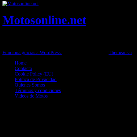
Motosonline.net
Toda la información del mundo de la Moto en una sola web,
Pruebas, Novedades, Artículos y competición.
Funciona gracias a WordPress
|
Theme: News Live by
Themeansar
.
Home
Contacto
Cookie Policy (EU)
Política de Privacidad
Quienes Somos
Términos y condiciones
Vídeos de Motos