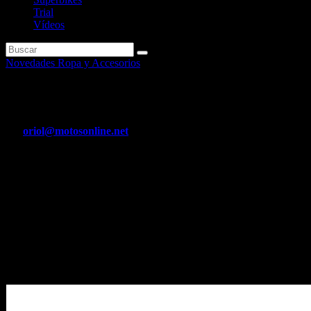
Trial
Vídeos
Novedades Ropa y Accesorios
Kit «BIG EVOLUTION» de Poli
Por
oriol@motosonline.net
Abr 8, 2020
Los nuevos grupos térmicos Polini BIG EVOLUTION, para scooters 
Kit «BIG EVOLUTION» de Polini
Los nuevos grupos térmicos Polini BIG EVOLUTION, para scooters con
– Un diámetro 47,6mm. carrera 39,3 cilindrada 70cc.
– Un diámetro 52mm. carrera 39,3mm. cilindrada 84cc.
– Un diámetro 52mm. carrera 44mm. cilindrada 94cc.