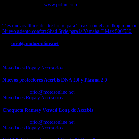
Más información en:
www.polini.com
N
Navegación
Tres nuevos filtros de aire Polini para Tmax: con el aire limpio mejor
Nuevo asiento confort Shad Style para la Yamaha T-Max 500/530.
de
entradas
Por
oriol@motosonline.net
Entrada relacionada
Novedades Ropa y Accesorios
Nuevos protectores Acerbis DNA 2.0 y Plasma 2.0
Feb 23, 2026
oriol@motosonline.net
Novedades Ropa y Accesorios
Chaqueta Ramsey Vented Long de Acerbis
Feb 18, 2026
oriol@motosonline.net
Novedades Ropa y Accesorios