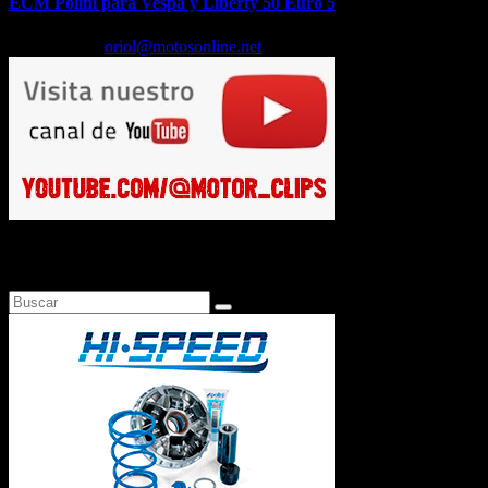
ECM Polini para Vespa y Liberty 50 Euro 5
Feb 17, 2026
oriol@motosonline.net
Busca en Motosonline