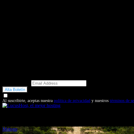
Email Address
Doy mi consentimiento para recibir correos electrónicos promocio
Al suscribirte, aceptas nuestra
política de privacidad
y nuestros
términos de se
También te puede interesar...
Motogp