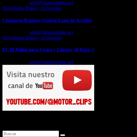
Feb 23, 2026
oriol@motosonline.net
Novedades Ropa y Accesorios
Chaqueta Ramsey Vented Long de Acerbis
Feb 18, 2026
oriol@motosonline.net
Novedades Ropa y Accesorios
ECM Polini para Vespa y Liberty 50 Euro 5
Feb 17, 2026
oriol@motosonline.net
Busca en Motosonline