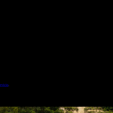
nales de Motosonline.net
rvicio
.