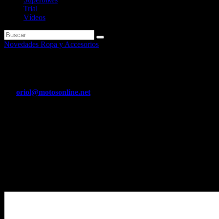
Trial
Vídeos
Novedades Ropa y Accesorios
Tres nuevos filtros de aire Poli
Por
oriol@motosonline.net
Abr 8, 2020
Polini Motori ha realizado tres filtros de aire diferentes para el sc
inyección a la venta desde 2008.N
Tres nuevos filtros de aire Polini para Tmax: con el aire limpio mejora
Polini Motori ha realizado tres filtros de aire diferentes para el scoo
Dos filtros de aire son para el sistema de admisión: uno para los TM