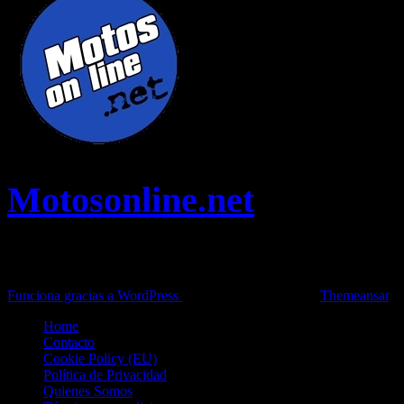
Motosonline.net
Toda la información del mundo de la Moto en una sola web,
Pruebas, Novedades, Artículos y competición.
Funciona gracias a WordPress
|
Theme: News Live by
Themeansar
.
Home
Contacto
Cookie Policy (EU)
Política de Privacidad
Quienes Somos