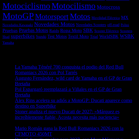
Motociclismo
Motocilismo
Motocross
MotoGP
Motos
Motorsport
MX
Movilidad Eléctrica
Novedades Motos
off-road
Novedades Scooters
Polini
Novedades Kawasaki
Pruebas
Pruebas Motos
SBK
Ropa Moto
Raids
Scooters
Scooter Eléctrico
superbikes
WSBK
Textil Moto
WorldSBK
Test Motos
Suzuki
Trial
Shad
Yamaha
Entradas recientes
La Yamaha Ténéré 700 conquista el podio del Red Bull
Romaniacs 2026 con Pol Tarrés
06/08/2026
Augusto Fernández, wild card de Yamaha en el GP de Gran
Bretaña
06/08/2026
Pol Espargaró reemplazará a Viñales en el GP de Gran
Bretaña
06/08/2026
Álex Rins acelera su adiós a MotoGP: Ducati aparece como
destino en Superbike
04/08/2026
Stoner analiza el nuevo Ducati de 2027: «Márquez es
increíblemente fiable, Acosta necesita más paciencia»
04/08/2026
Mario Román gana la Red Bull Romaniacs 2026 con la
CFMOTO 450MT
04/08/2026