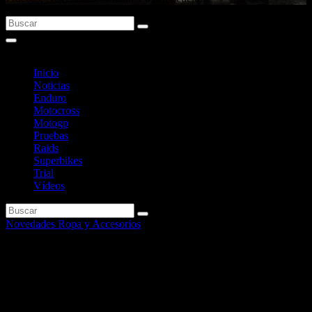
Inicio
Noticias
Enduro
Motocross
Motogp
Pruebas
Raids
Superbikes
Trial
Vídeos
Novedades Ropa y Accesorios
Kappa muestra sus novedades
para 2012 en el EICMAN.