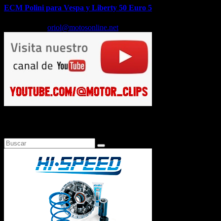
ECM Polini para Vespa y Liberty 50 Euro 5
Feb 17, 2026
oriol@motosonline.net
Busca en Motosonline