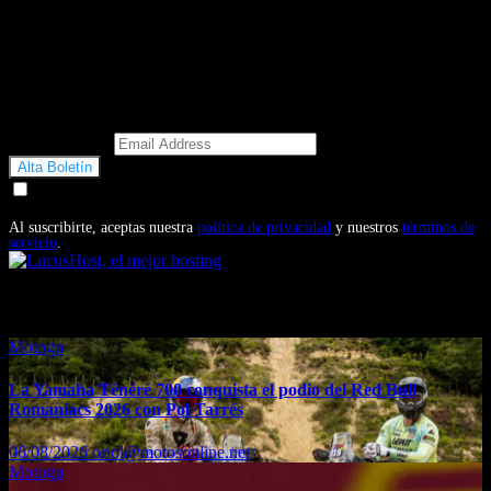
Email Address
Doy mi consentimiento para recibir correos electrónicos
promocionales de Motosonline.net
Al suscribirte, aceptas nuestra
política de privacidad
y nuestros
términos de
servicio
.
También te puede interesar...
Motogp
La Yamaha Ténéré 700 conquista el podio del Red Bull
Romaniacs 2026 con Pol Tarrés
06/08/2026
oriol@motosonline.net
Motogp