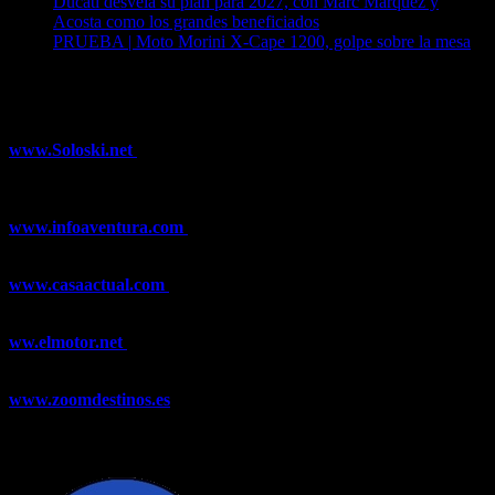
Ducati desvela su plan para 2027, con Marc Márquez y
Acosta como los grandes beneficiados
04/08/2026
PRUEBA | Moto Morini X-Cape 1200, golpe sobre la mesa
04/08/2026
¿Ya conoces nuestra red de portales?
www.Soloski.net
Noticias y artículos sobre Deportes de Invierno,
Esquí, Snowboard, Esquí de Fondo, Esquí de Travesía, Estaciones
de Esquí, Meteorología,...
www.infoaventura.com
Toda la información sobre Mountain Bike
y Trail Running, competiciones, noticias, novedades,...
www.casaactual.com
El portal de referencia de lifestyle con
noticias y artículos sobre Decoración, Moda, Bricolaje, Recetas, ...
ww.elmotor.net
Tu web de coches en internet con noticias,
novedades, pruebas y mucho más...
www.zoomdestinos.es
Encuentra información sobre destinos de
viajes entre miles de artículos y consejos para disfrutar de tus
vacaciones y tiempo libre.