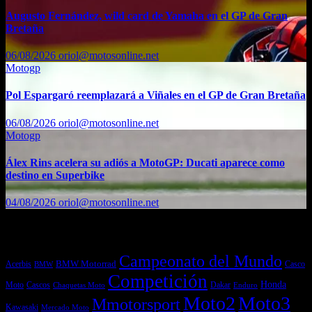
Augusto Fernández, wild card de Yamaha en el GP de Gran
Bretaña
06/08/2026
oriol@motosonline.net
Motogp
Pol Espargaró reemplazará a Viñales en el GP de Gran Bretaña
06/08/2026
oriol@motosonline.net
Motogp
Álex Rins acelera su adiós a MotoGP: Ducati aparece como
destino en Superbike
04/08/2026
oriol@motosonline.net
Etiquetas
Campeonato del Mundo
Acerbis
BMW Motorrad
Casco
BMW
Competición
Honda
Moto
Dakar
Cascos
Chaquetas Moto
Enduro
Moto2
Moto3
Mmotorsport
Kawasaki
Mercado Moto