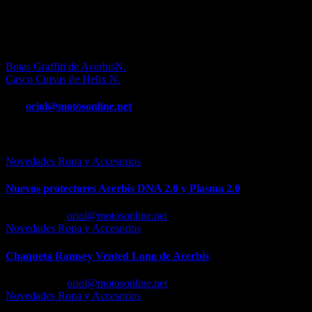
GKW300 y los cubrebotas SK202, también destinados a proteger la
zona de la caña y del pie del agua.
N
Navegación
Botas Graffiti de AcerbisN.
Casco Cursus de Helix N.
de
entradas
Por
oriol@motosonline.net
Entrada relacionada
Novedades Ropa y Accesorios
Nuevos protectores Acerbis DNA 2.0 y Plasma 2.0
Feb 23, 2026
oriol@motosonline.net
Novedades Ropa y Accesorios
Chaqueta Ramsey Vented Long de Acerbis
Feb 18, 2026
oriol@motosonline.net
Novedades Ropa y Accesorios