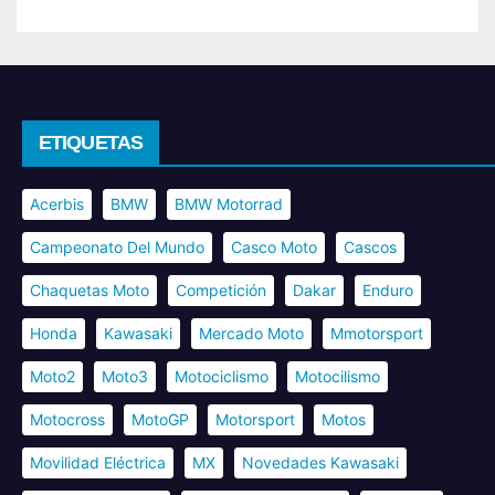
ETIQUETAS
Acerbis
BMW
BMW Motorrad
Campeonato Del Mundo
Casco Moto
Cascos
Chaquetas Moto
Competición
Dakar
Enduro
Honda
Kawasaki
Mercado Moto
Mmotorsport
Moto2
Moto3
Motociclismo
Motocilismo
Motocross
MotoGP
Motorsport
Motos
Movilidad Eléctrica
MX
Novedades Kawasaki