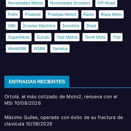
Novedades Motos
Novedades Scooters
Off-Road
Polini
Pruebas
Pruebas Motos
Raids
Ropa Moto
SBK
Scooter Eléctrico
Scooters
Shad
Superbikes
Suzuki
Test Motos
Textil Moto
Trial
WorldSBK
WSBK
Yamaha
ENTRADAS RECIENTES
Ortolá, el más cotizado de Moto2, renueva con el
MSi
10/08/2026
Máximo Quiles, operado con éxito de su fractura de
clavícula
10/08/2026