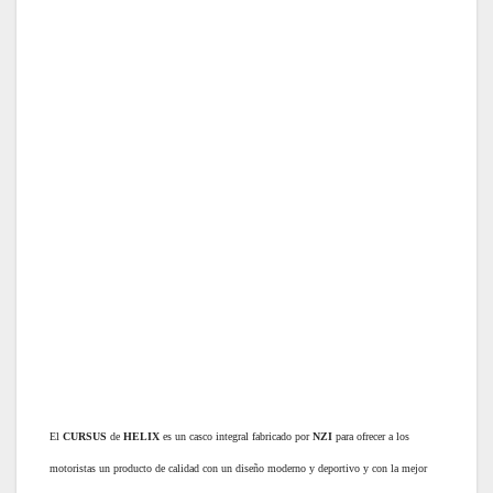
El
CURSUS
de
HELIX
es un casco integral fabricado por
NZI
para ofrecer a los
motoristas un producto de calidad con un diseño moderno y deportivo y con la mejor