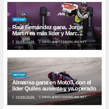
MOTOGP
Raúl Fernández gana, Jorge
Martín es más líder y Marc
Márquez sufre
10/08/2026
ORIOL@MOTOSONLINE.NET
MOTOGP
Almansa gana en Moto3, con el
líder Quiles ausente y ya operado
10/08/2026
ORIOL@MOTOSONLINE.NET