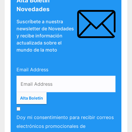
Alta Boletín
Novedades
Suscríbete a nuestra
newsletter de Novedades
y recibe información
actualizada sobre el
mundo de la moto
Email Address
Doy mi consentimiento para recibir correos
electrónicos promocionales de