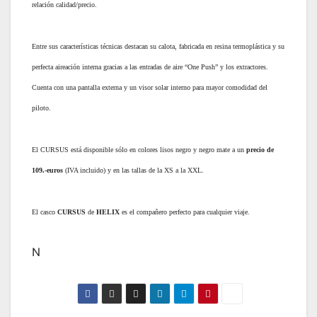
relación calidad/precio.
Entre sus características técnicas destacan su calota, fabricada en resina termoplástica y su
perfecta aireación interna gracias a las entradas de aire “One Push” y los extractores.
Cuenta con una pantalla externa y un visor solar interno para mayor comodidad del
piloto.
El CURSUS está disponible sólo en colores lisos negro y negro mate a un
precio de
109.-euros
(IVA incluido) y en las tallas de la XS a la XXL.
El casco
CURSUS
de
HELIX
es el compañero perfecto para cualquier viaje.
N