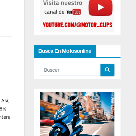
Busca En Motosonline
Así,
,6%
ntera