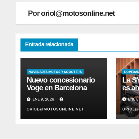
Por
oriol@motosonline.net
Entrada relacionada
NOVEDADES MOTOS Y SCOOTERS
NOVEDAD
Nuevo concesionario
La 
Voge en Barcelona
es a
econ
ENE 9, 2026
ENE 8
ORIOL@MOTOSONLINE.NET
ORIOL@