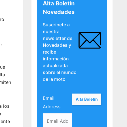
Alta Boletín
Novedades
ro
Suscríbete a
nuestra
newsletter de
,
Novedades y
recibe
información
actualizada
que
sobre el mundo
lta
de la moto
rmiten
Email
a los
Address
a
tente