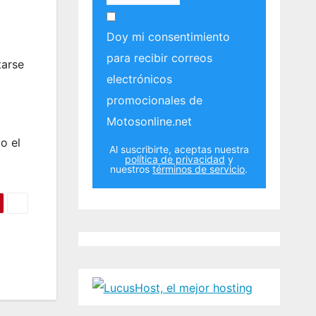
Doy mi consentimiento
para recibir correos
tarse
electrónicos
promocionales de
Motosonline.net
o el
Al suscribirte, aceptas nuestra
política de privacidad
y
nuestros
términos de servicio
.