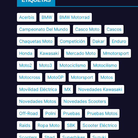
ETIQUETAS
Acerbis
BMW
BMW Motorrad
Campeonato Del Mundo
Casco Moto
Cascos
Chaquetas Moto
Competición
Dakar
Enduro
Honda
Kawasaki
Mercado Moto
Mmotorsport
Moto2
Moto3
Motociclismo
Motocilismo
Motocross
MotoGP
Motorsport
Motos
Movilidad Eléctrica
MX
Novedades Kawasaki
Novedades Motos
Novedades Scooters
Off-Road
Polini
Pruebas
Pruebas Motos
Raids
Ropa Moto
SBK
Scooter Eléctrico
Scooters
Shad
Superbikes
Suzuki