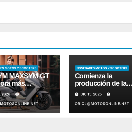
ES MOTOS Y SCOOTERS
NOVEDADES MOTOS Y SCOOTERS
SYM MAXSYM GT
Comienza la
hora más
producción de la
ómica
quinta generación
, 2026
DIC 15, 2025
la Monster
MOTOSONLINE.NET
ORIOL@MOTOSONLINE.NET