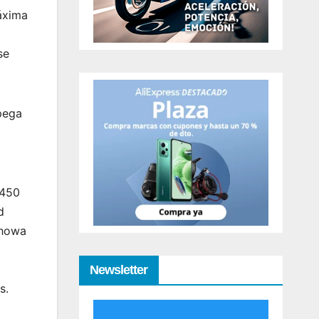
áxima
se
pega
F450
d
Showa
Newsletter
s.