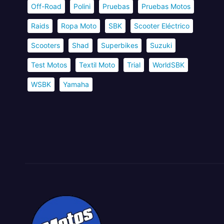
Off-Road
Polini
Pruebas
Pruebas Motos
Raids
Ropa Moto
SBK
Scooter Eléctrico
Scooters
Shad
Superbikes
Suzuki
Test Motos
Textil Moto
Trial
WorldSBK
WSBK
Yamaha