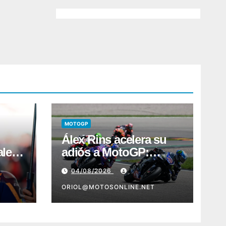
MOTOGP
Álex Rins acelera su
ales
adiós a MotoGP:
Ducati aparece como
04/08/2026
destino en Superbike
ORIOL@MOTOSONLINE.NET