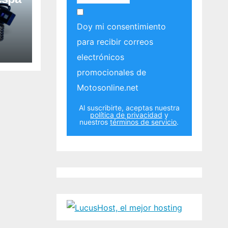
Doy mi consentimiento
para recibir correos
electrónicos
promocionales de
Motosonline.net
Al suscribirte, aceptas nuestra
política de privacidad
y
nuestros
términos de servicio
.