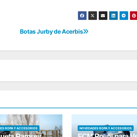
Botas Jurby de Acerbis
ES ROPA Y ACCESORIOS
NOVEDADES ROPA Y ACCESORIOS
ueta Ramsey
ECM Polini para V