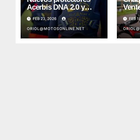
Acerbis DNA 2.0 y
Vent
Plasma 2.0
Acer
FEB 23, 2026
FEB 1
ORIOL@MOTOSONLINE.NET
ORIOL@