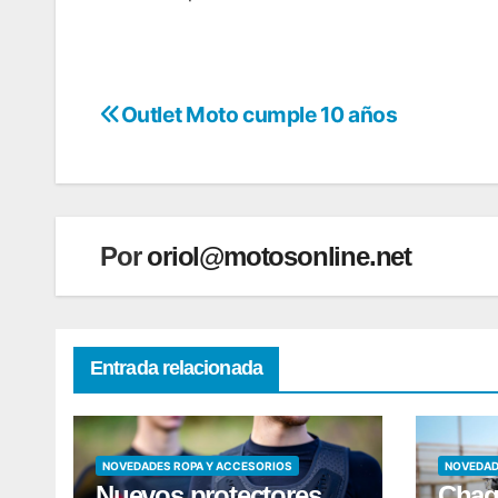
Outlet Moto cumple 10 años
Navegación
de
entradas
Por
oriol@motosonline.net
Entrada relacionada
NOVEDADES ROPA Y ACCESORIOS
NOVEDAD
Nuevos protectores
Chaq