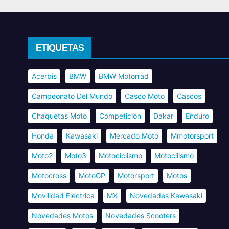
ETIQUETAS
Acerbis
BMW
BMW Motorrad
Campeonato Del Mundo
Casco Moto
Cascos
Chaquetas Moto
Competición
Dakar
Enduro
Honda
Kawasaki
Mercado Moto
Mmotorsport
Moto2
Moto3
Motociclismo
Motocilismo
Motocross
MotoGP
Motorsport
Motos
Movilidad Eléctrica
MX
Novedades Kawasaki
Novedades Motos
Novedades Scooters