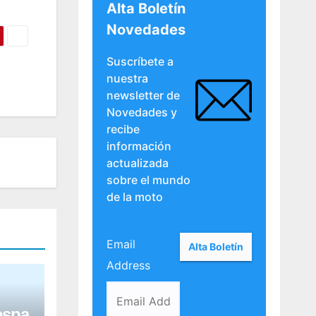
Alta Boletín
Novedades
Suscríbete a
nuestra
newsletter de
Novedades y
recibe
información
actualizada
sobre el mundo
de la moto
Email
Address
espa