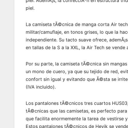
piel. AdemÃ¡s, la confecciÃ³n en estructura tri
piel.
La camiseta tÃ©cnica de manga corta Air tech
militar/camuflaje, en tonos grises, lo que la h
independiente. Su tacto suave ofrece, ademÃ¡s,
en tallas de la S a la XXL, la Air Tech se vende 
Por su parte, la camiseta tÃ©cnica sin manga
un mono de cuero, ya que su tejido de red, evi
confort sin igual y evitando que Ã©sta se irrite
(IVA incluido).
Los pantalones tÃ©cnicos tres cuartos HUS03, 
tÃ©cnicas que las camisetas, es perfecto para 
que facilita enormemente la tarea de vestirse y 
Estos pantalones tÃ©cnicos de Hevik se venden 