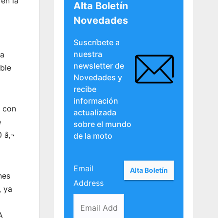
en la
Alta Boletín
Novedades
Suscríbete a
nuestra
ma
newsletter de
ble
Novedades y
recibe
información
e con
actualizada
e
sobre el mundo
0 â‚¬
de la moto
Email
nes
Address
, ya
A