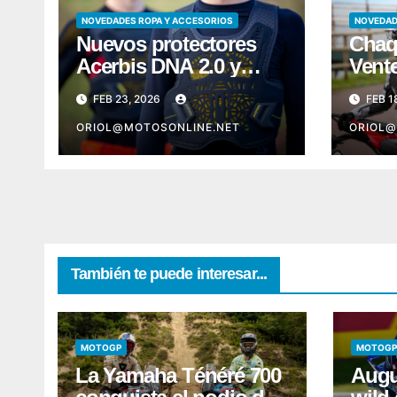
NOVEDADES ROPA Y ACCESORIOS
NOVEDAD
Nuevos protectores
Chaq
Acerbis DNA 2.0 y
Vent
Plasma 2.0
Acer
FEB 23, 2026
FEB 1
ORIOL@MOTOSONLINE.NET
ORIOL@
También te puede interesar...
MOTOGP
MOTOGP
La Yamaha Ténéré 700
Augu