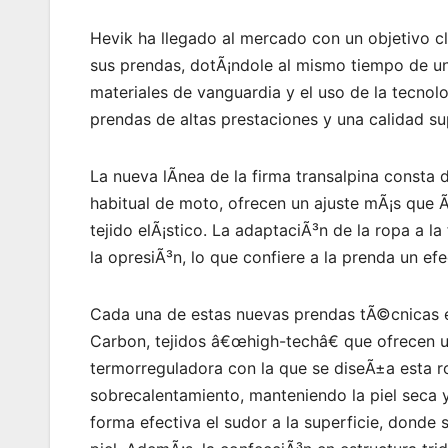
Hevik ha llegado al mercado con un objetivo c
sus prendas, dotÃ¡ndole al mismo tiempo de un c
materiales de vanguardia y el uso de la tecnol
prendas de altas prestaciones y una calidad su
La nueva lÃ­nea de la firma transalpina consta 
habitual de moto, ofrecen un ajuste mÃ¡s que Ã
tejido elÃ¡stico. La adaptaciÃ³n de la ropa a la
la opresiÃ³n, lo que confiere a la prenda un e
Cada una de estas nuevas prendas tÃ©cnicas e
Carbon, tejidos â€œhigh-techâ€ que ofrecen un
termorreguladora con la que se diseÃ±a esta ro
sobrecalentamiento, manteniendo la piel seca y
forma efectiva el sudor a la superficie, donde