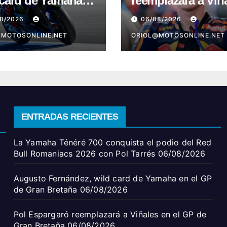
 card de Yamaha
reemplazará a Viñ
l GP de Gran
en el GP de Gran
08/2026
06/08/2026
aña
Bretaña
@MOTOSONLINE.NET
ORIOL@MOTOSONLINE.NET
ENTRADAS RECIENTES
La Yamaha Ténéré 700 conquista el podio del Red
Bull Romaniacs 2026 con Pol Tarrés
06/08/2026
Augusto Fernández, wild card de Yamaha en el GP
de Gran Bretaña
06/08/2026
Pol Espargaró reemplazará a Viñales en el GP de
Gran Bretaña
06/08/2026