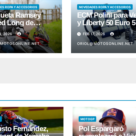
ES ROPA Y ACCESORIOS
NOVEDADES ROPA Y ACCESORIOS
ueta Ramsey
ECM Polini para V
ed Long de
y Liberty 50 Euro 5
bis
8, 2026
FEB 17, 2026
MOTOSONLINE.NET
ORIOL@MOTOSONLINE.NET
MOTOGP
sto Fernández,
Pol Espargaró