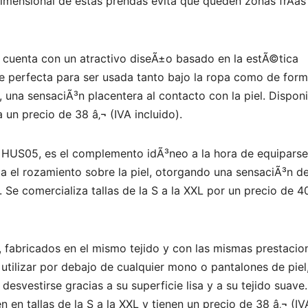
dimensional de estas prendas evita que queden zonas frÃ­as 
 cuenta con un atractivo diseÃ±o basado en la estÃ©tica
ace perfecta para ser usada tanto bajo la ropa como de for
 una sensaciÃ³n placentera al contacto con la piel. Disponi
a un precio de 38 â‚¬ (IVA incluido).
s HUS05, es el complemento idÃ³neo a la hora de equipars
ta el rozamiento sobre la piel, otorgando una sensaciÃ³n d
. Se comercializa tallas de la S a la XXL por un precio de 4
fabricados en el mismo tejido y con las mismas prestacio
utilizar por debajo de cualquier mono o pantalones de piel
desvestirse gracias a su superficie lisa y a su tejido suave.
en tallas de la S a la XXL y tienen un precio de 38 â‚¬ (IV