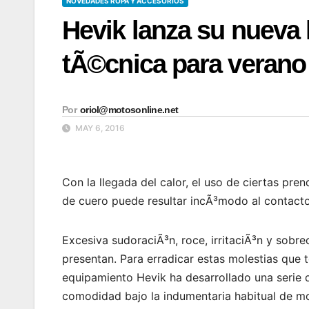
NOVEDADES ROPA Y ACCESORIOS
Hevik lanza su nueva l
tÃ©cnica para verano
Por
oriol@motosonline.net
MAY 6, 2016
Con la llegada del calor, el uso de ciertas pr
de cuero puede resultar incÃ³modo al contacto 
Excesiva sudoraciÃ³n, roce, irritaciÃ³n y sobr
presentan. Para erradicar estas molestias que t
equipamiento Hevik ha desarrollado una serie 
comodidad bajo la indumentaria habitual de mo