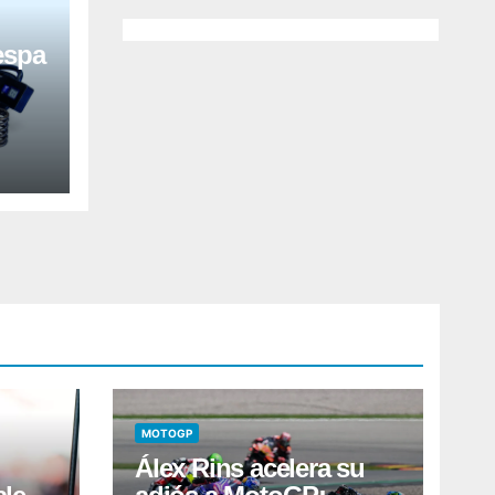
espa
MOTOGP
Álex Rins acelera su