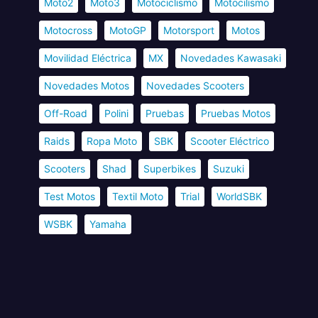
Moto2
Moto3
Motociclismo
Motocilismo
Motocross
MotoGP
Motorsport
Motos
Movilidad Eléctrica
MX
Novedades Kawasaki
Novedades Motos
Novedades Scooters
Off-Road
Polini
Pruebas
Pruebas Motos
Raids
Ropa Moto
SBK
Scooter Eléctrico
Scooters
Shad
Superbikes
Suzuki
Test Motos
Textil Moto
Trial
WorldSBK
WSBK
Yamaha