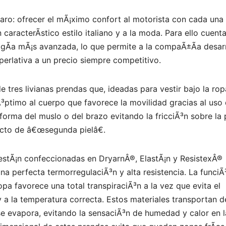
laro: ofrecer el mÃ¡ximo confort al motorista con cada una
aracterÃ­stico estilo italiano y a la moda. Para ello cuent
ogÃ­a mÃ¡s avanzada, lo que permite a la compaÃ±Ã­a desarr
perlativa a un precio siempre competitivo.
de tres livianas prendas que, ideadas para vestir bajo la rop
³ptimo al cuerpo que favorece la movilidad gracias al uso
 forma del muslo o del brazo evitando la fricciÃ³n sobre la 
fecto de â€œsegunda pielâ€.
stÃ¡n confeccionadas en DryarnÂ®, ElastÃ¡n y ResistexÂ®
a perfecta termorregulaciÃ³n y alta resistencia. La funciÃ
pa favorece una total transpiraciÃ³n a la vez que evita el
 a la temperatura correcta. Estos materiales transportan d
 se evapora, evitando la sensaciÃ³n de humedad y calor en l