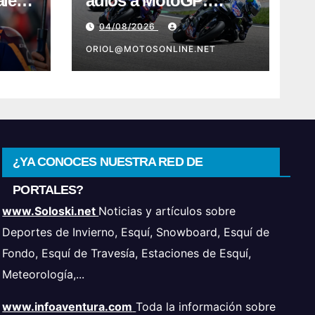
ales
adiós a MotoGP:
Ducati aparece como
04/08/2026
destino en Superbike
ORIOL@MOTOSONLINE.NET
¿YA CONOCES NUESTRA RED DE
PORTALES?
www.Soloski.net
Noticias y artículos sobre
Deportes de Invierno, Esquí, Snowboard, Esquí de
Fondo, Esquí de Travesía, Estaciones de Esquí,
Meteorología,...
www.infoaventura.com
Toda la información sobre