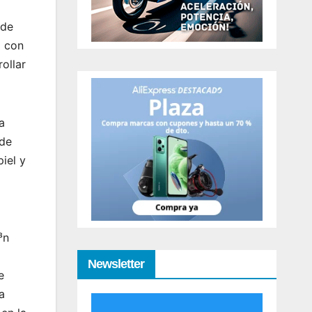
 de
a con
ollar
a
 de
piel y
³n
Newsletter
e
a