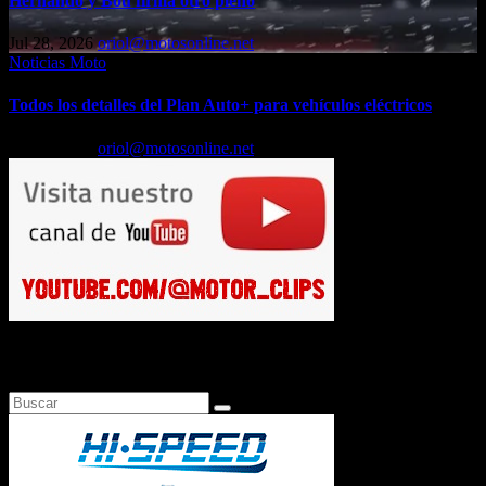
Hernando y Bou firma otro pleno
Jul 28, 2026
oriol@motosonline.net
Noticias Moto
Todos los detalles del Plan Auto+ para vehículos eléctricos
Jul 24, 2026
oriol@motosonline.net
Busca en Motosonline