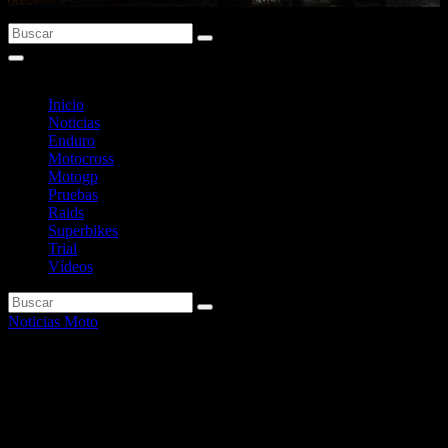
Inicio
Noticias
Enduro
Motocross
Motogp
Pruebas
Raids
Superbikes
Trial
Vídeos
Noticias Moto
Expoclàssic de Mollerussa
(Lleida) cierra su 25ª edición
con buena afluencia de