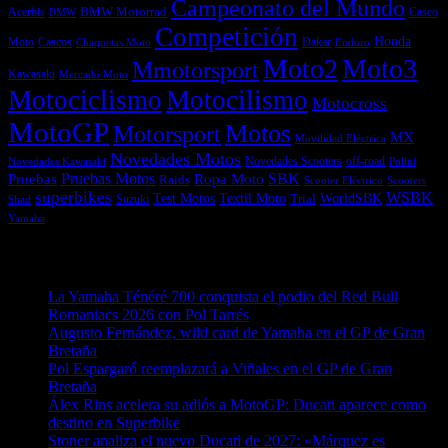
Campeonato del Mundo
Acerbis
BMW Motorrad
Casco
BMW
Competición
Honda
Moto
Dakar
Cascos
Chaquetas Moto
Enduro
Moto2
Moto3
Mmotorsport
Kawasaki
Mercado Moto
Motociclismo
Motocilismo
Motocross
MotoGP
Motos
Motorsport
MX
Movilidad Eléctrica
Novedades Motos
off-road
Novedades Scooters
Polini
Novedades Kawasaki
Pruebas
Pruebas Motos
SBK
Ropa Moto
Raids
Scooters
Scooter Eléctrico
superbikes
WSBK
Textil Moto
WorldSBK
Test Motos
Suzuki
Trial
Shad
Yamaha
Entradas recientes
La Yamaha Ténéré 700 conquista el podio del Red Bull
Romaniacs 2026 con Pol Tarrés
06/08/2026
Augusto Fernández, wild card de Yamaha en el GP de Gran
Bretaña
06/08/2026
Pol Espargaró reemplazará a Viñales en el GP de Gran
Bretaña
06/08/2026
Álex Rins acelera su adiós a MotoGP: Ducati aparece como
destino en Superbike
04/08/2026
Stoner analiza el nuevo Ducati de 2027: «Márquez es