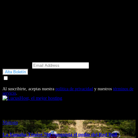
Email Address
Doy mi consentimiento para recibir correos electrónicos
promocionales de Motosonline.net
Al suscribirte, aceptas nuestra
política de privacidad
y nuestros
términos de
servicio
.
También te puede interesar...
Motogp
La Yamaha Ténéré 700 conquista el podio del Red Bull