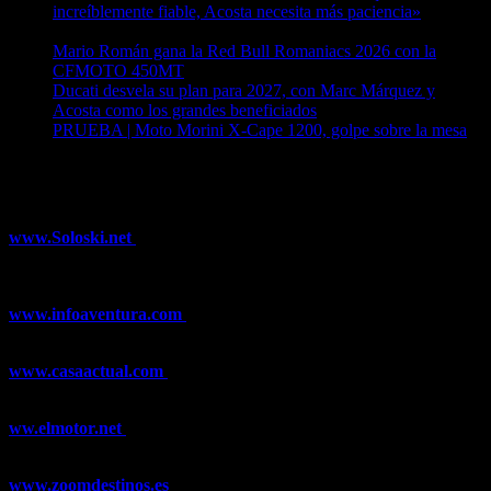
increíblemente fiable, Acosta necesita más paciencia»
04/08/2026
Mario Román gana la Red Bull Romaniacs 2026 con la
CFMOTO 450MT
04/08/2026
Ducati desvela su plan para 2027, con Marc Márquez y
Acosta como los grandes beneficiados
04/08/2026
PRUEBA | Moto Morini X-Cape 1200, golpe sobre la mesa
04/08/2026
¿Ya conoces nuestra red de portales?
www.Soloski.net
Noticias y artículos sobre Deportes de Invierno,
Esquí, Snowboard, Esquí de Fondo, Esquí de Travesía, Estaciones
de Esquí, Meteorología,...
www.infoaventura.com
Toda la información sobre Mountain Bike
y Trail Running, competiciones, noticias, novedades,...
www.casaactual.com
El portal de referencia de lifestyle con
noticias y artículos sobre Decoración, Moda, Bricolaje, Recetas, ...
ww.elmotor.net
Tu web de coches en internet con noticias,
novedades, pruebas y mucho más...
www.zoomdestinos.es
Encuentra información sobre destinos de