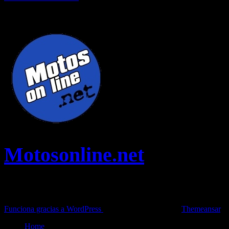
viajes entre miles de artículos y consejos para disfrutar de tus
vacaciones y tiempo libre.
Motosonline.net
Toda la información del mundo de la Moto en una sola web,
Pruebas, Novedades, Artículos y competición.
Funciona gracias a WordPress
|
Theme: News Live by
Themeansar
.
Home