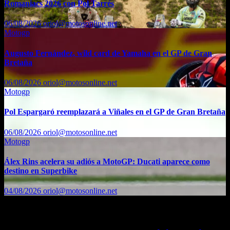
Romaniacs 2026 con Pol Tarrés
06/08/2026
oriol@motosonline.net
Motogp
Augusto Fernández, wild card de Yamaha en el GP de Gran
Bretaña
06/08/2026
oriol@motosonline.net
Motogp
Pol Espargaró reemplazará a Viñales en el GP de Gran Bretaña
06/08/2026
oriol@motosonline.net
Motogp
Álex Rins acelera su adiós a MotoGP: Ducati aparece como
destino en Superbike
04/08/2026
oriol@motosonline.net
Etiquetas