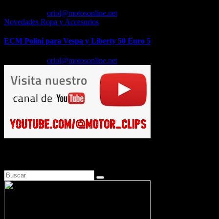
Feb 18, 2026
oriol@motosonline.net
Novedades Ropa y Accesorios
ECM Polini para Vespa y Liberty 50 Euro 5
Feb 17, 2026
oriol@motosonline.net
Busca en Motosonline