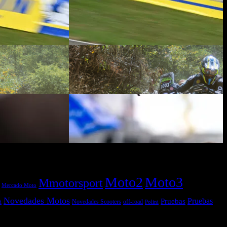
Moto2
Moto3
Mmotorsport
Mercado Moto
Novedades Motos
Pruebas
Pruebas
off-road
Novedades Scooters
Polini
i