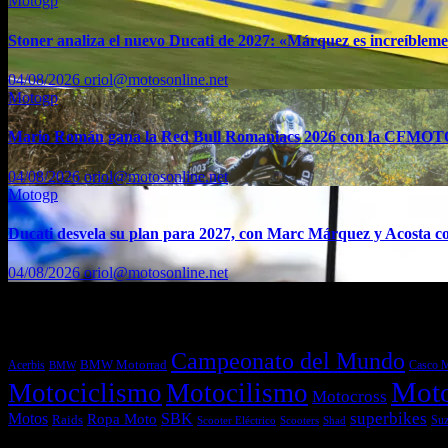
Motogp
Stoner analiza el nuevo Ducati de 2027: «Márquez es increíblemen
04/08/2026
oriol@motosonline.net
Motogp
Mario Román gana la Red Bull Romaniacs 2026 con la CFMO
04/08/2026
oriol@motosonline.net
Motogp
Ducati desvela su plan para 2027, con Marc Márquez y Acosta co
04/08/2026
oriol@motosonline.net
Etiquetas
Campeonato del Mundo
Acerbis
BMW Motorrad
Casco 
BMW
Mot
Motociclismo
Motocilismo
Motocross
superbikes
Motos
SBK
Ropa Moto
Raids
Suz
Scooters
Shad
Scooter Eléctrico