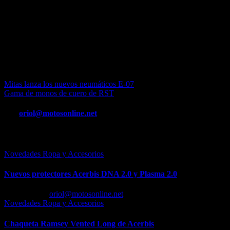
transportar como mochila, colocar en la parte trasera del sillín o com
Además hay para todos los gustos y necesidades, desde la familia imp
clásicas o café racer.
Parabrisas, cúpulas, soportes para dispositivos, cascos y otros comple
Además puedes ver qué complementos específicos hay para tu moto ent
modelo concreto dentro de las diferentes marcas. Por el otro lado, en 
line» de cómo quedaría la moto con el material seleccionado.
Navegación
Mitas lanza los nuevos neumáticos E-07
Gama de monos de cuero de RST
de
entradas
Por
oriol@motosonline.net
Entrada relacionada
Novedades Ropa y Accesorios
Nuevos protectores Acerbis DNA 2.0 y Plasma 2.0
Feb 23, 2026
oriol@motosonline.net
Novedades Ropa y Accesorios
Chaqueta Ramsey Vented Long de Acerbis