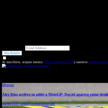
Email Address
Doy mi consentimiento para recibir correos electrónicos promocio
Al suscribirte, aceptas nuestra
política de privacidad
y nuestros
términos de se
También te puede interesar...
Motogp
Álex Rins acelera su adiós a MotoGP: Ducati aparece como dest
04/08/2026
oriol@motosonline.net