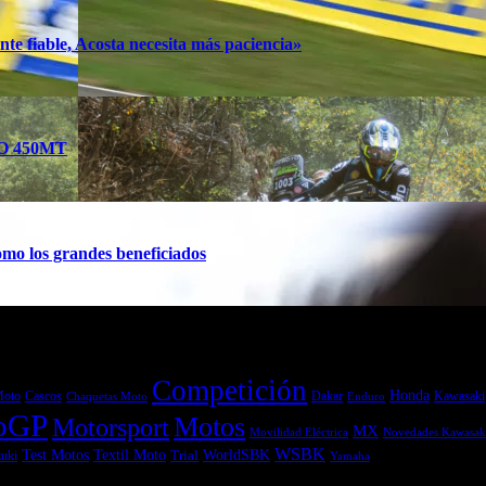
te fiable, Acosta necesita más paciencia»
TO 450MT
mo los grandes beneficiados
Competición
Honda
Moto
Dakar
Kawasaki
Cascos
Chaquetas Moto
Enduro
oGP
Motos
Motorsport
MX
Movilidad Eléctrica
Novedades Kawasak
WSBK
Textil Moto
WorldSBK
Test Motos
uki
Trial
Yamaha