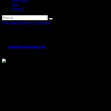
Trial
Vídeos
Novedades Ropa y Accesorios
Equipa tu moto con Kappa pa
Por
oriol@motosonline.net
May 1, 2020
Kappamoto
Montar en moto significa descubrir cosas nuevas; significa crecer; sign
los que viven la vida sobre dos ruedas y deja tu fiel compañera lista pa
Elegir rutas alternativas y disfrutar de las sorpresas del camino, aba
cuando vuelvas a gozar de las dos ruedas, el departamento de I+D de 
Entre el extenso catálogo de accesorios de Kappa es posible encontrar 
avanzada del mundo manteniendo siempre la elegancia y el estilo it
Sin embargo, también puedes encontrar un amplio abanico de bolsas bl