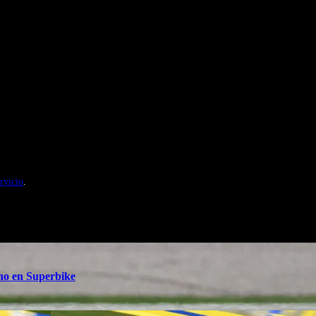
nales de Motosonline.net
rvicio
.
ino en Superbike