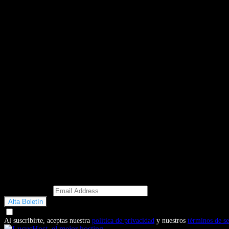
Email Address
Doy mi consentimiento para recibir correos electrónicos promocio
Al suscribirte, aceptas nuestra
política de privacidad
y nuestros
términos de se