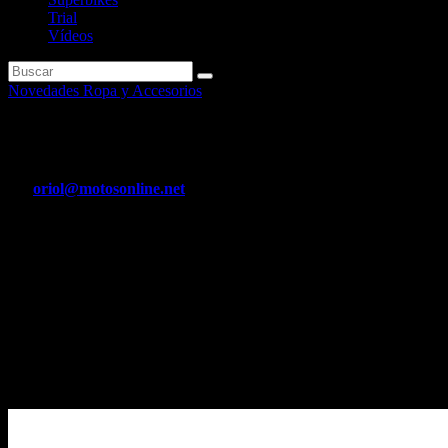
Trial
Vídeos
Novedades Ropa y Accesorios
Chaqueta Technit TP de Scott.
Por
oriol@motosonline.net
Abr 8, 2020
Especialmente pensada y diseñada para la mujer. La chaqueta Techni
atmosféricas.
Chaqueta Technit TP de Scott
Especialmente pensada y diseñada para la mujer. La chaqueta Techni
atmosféricas. Cuenta con protecciones SAS-TEC y un forro (100% Poli
5% Poliuretano, con refuerzos de Hitena.