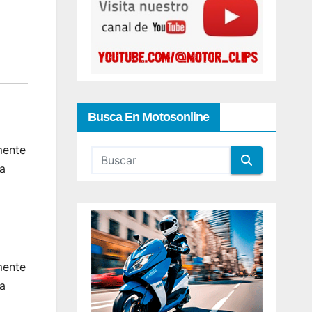
Busca En Motosonline
mente
ta
mente
ta