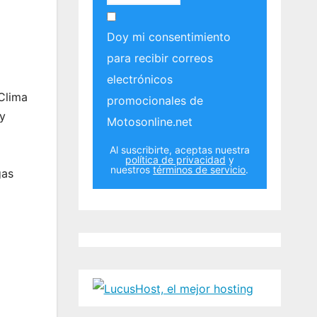
Doy mi consentimiento
para recibir correos
electrónicos
Clima
promocionales de
 y
Motosonline.net
Al suscribirte, aceptas nuestra
política de privacidad
y
nuestros
términos de servicio
.
gas