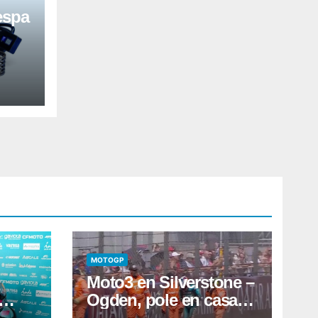
espa
MOTOGP
Moto3 en Silverstone –
Ogden, pole en casa;
utará
Quiles sufre un fuerte y