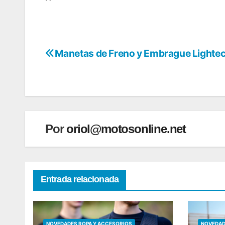
Manetas de Freno y Embrague Lighte
Navegación
de
entradas
Por
oriol@motosonline.net
Entrada relacionada
NOVEDADES ROPA Y ACCESORIOS
NOVEDAD