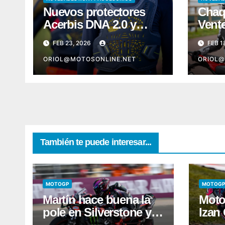
Nuevos protectores
Chaq
Acerbis DNA 2.0 y
Vent
Plasma 2.0
Acer
FEB 23, 2026
FEB 1
ORIOL@MOTOSONLINE.NET
ORIOL@
También te puede interesar...
MOTOGP
MOTOGP
Martín hace buena la
Moto
pole en Silverstone y
Izan 
se lleva la sprint
una 