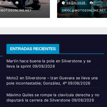
08/2026
09/08/2026
ntestable;
la carrera de
ález, 4º
@MOTOSONLINE.NET
Silverstone
ORIOL@MOTOSONLINE.NET
ENTRADAS RECIENTES
Martín hace buena la pole en Silverstone y se
lleva la sprint
09/08/2026
Moto2 en Silverstone – Izan Guevara se lleva una
pole incontestable; González, 4º
09/08/2026
Máximo Quiles se rompe la clavícula derecha y no
disputará la carrera de Silverstone
09/08/2026