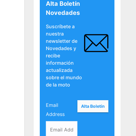
Alta Boletín
Novedades
Suscríbete a
nuestra
newsletter de
Novedades y
recibe
información
actualizada
sobre el mundo
de la moto
Email
Address