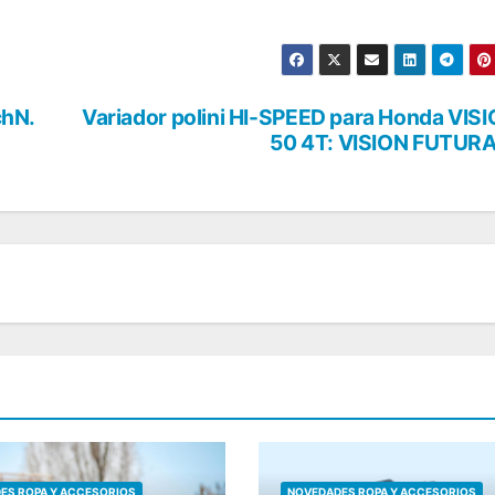
chN.
Variador polini HI-SPEED para Honda VIS
50 4T: VISION FUTUR
ES ROPA Y ACCESORIOS
NOVEDADES ROPA Y ACCESORIOS