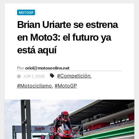
MOTOGP
Brian Uriarte se estrena
en Moto3: el futuro ya
está aquí
Por
oriol@motosonline.net
#Competición
,
JUN 1, 2026
#Motociclismo
,
#MotoGP