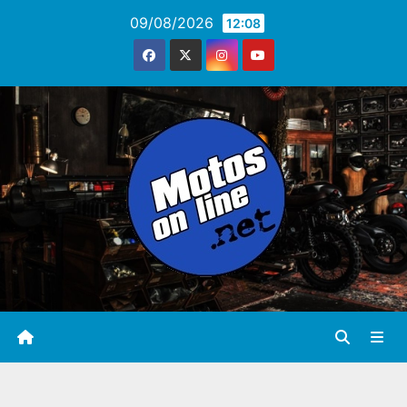
Saltar
09/08/2026
12:08
al
contenido