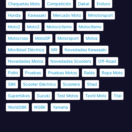
Chaquetas Moto
Competición
Dakar
Enduro
Honda
Kawasaki
Mercado Moto
Mmotorsport
Moto2
Moto3
Motociclismo
Motocilismo
Motocross
MotoGP
Motorsport
Motos
Movilidad Eléctrica
MX
Novedades Kawasaki
Novedades Motos
Novedades Scooters
Off-Road
Polini
Pruebas
Pruebas Motos
Raids
Ropa Moto
SBK
Scooter Eléctrico
Scooters
Shad
Superbikes
Suzuki
Test Motos
Textil Moto
Trial
WorldSBK
WSBK
Yamaha