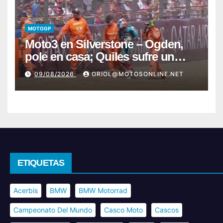
MOTOGP
Moto3 en Silverstone – Ogden,
pole en casa; Quiles sufre un
fuerte y preocupante accidente
09/08/2026
ORIOL@MOTOSONLINE.NET
ETIQUETAS
Acerbis
BMW
BMW Motorrad
Campeonato Del Mundo
Casco Moto
Cascos