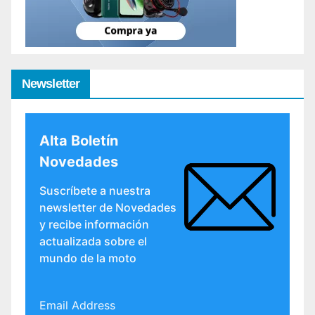
Newsletter
Alta Boletín
Novedades
Suscríbete a nuestra
newsletter de Novedades
y recibe información
actualizada sobre el
mundo de la moto
Email Address