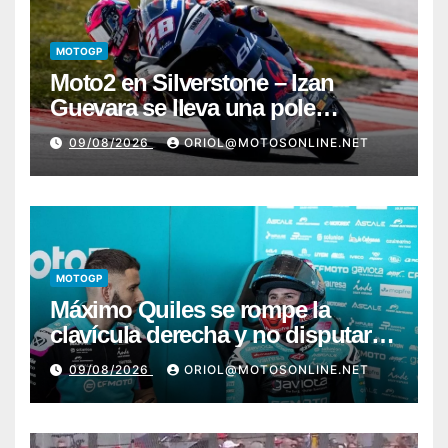
MOTOGP
Moto2 en Silverstone – Izan
Guevara se lleva una pole
incontestable; González, 4º
09/08/2026
ORIOL@MOTOSONLINE.NET
MOTOGP
Máximo Quiles se rompe la
clavícula derecha y no disputará
la carrera de Silverstone
09/08/2026
ORIOL@MOTOSONLINE.NET