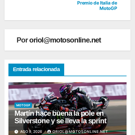
Premio de Italia de
entradas
MotoGP
Por
oriol@motosonline.net
Entrada relacionada
MOTOGP
Martín hace buena la pole en
Silverstone y se lleva la sprint
AGO 9, 2026
ORIOL@MOTOSONLINE.NET