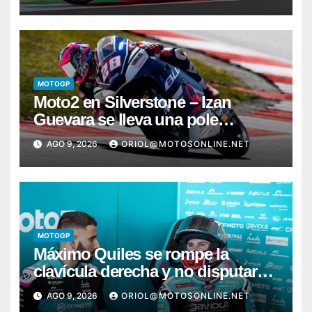
MOTOGP
Moto2 en Silverstone – Izan
Guevara se lleva una pole
incontestable; González, 4º
AGO 9, 2026
ORIOL@MOTOSONLINE.NET
MOTOGP
Máximo Quiles se rompe la
clavícula derecha y no disputará
la carrera de Silverstone
AGO 9, 2026
ORIOL@MOTOSONLINE.NET