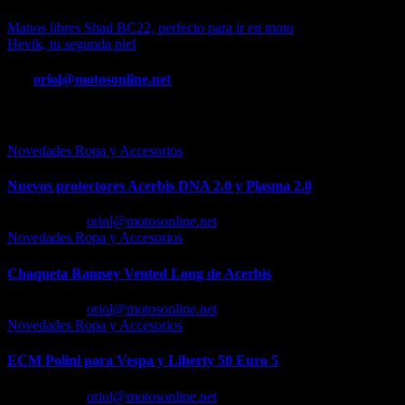
Navegación
Manos libres Shad BC22, perfecto para ir en moto
Hevik, tu segunda piel
de
entradas
Por
oriol@motosonline.net
Entrada relacionada
Novedades Ropa y Accesorios
Nuevos protectores Acerbis DNA 2.0 y Plasma 2.0
Feb 23, 2026
oriol@motosonline.net
Novedades Ropa y Accesorios
Chaqueta Ramsey Vented Long de Acerbis
Feb 18, 2026
oriol@motosonline.net
Novedades Ropa y Accesorios
ECM Polini para Vespa y Liberty 50 Euro 5
Feb 17, 2026
oriol@motosonline.net