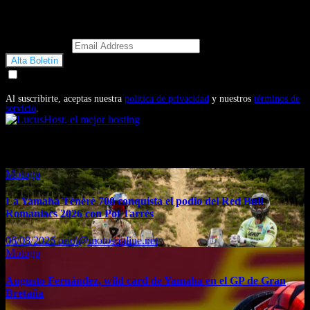
Email Address
Doy mi consentimiento para recibir correos electrónicos
promocionales de Motosonline.net
Al suscribirte, aceptas nuestra
política de privacidad
y nuestros
términos de
servicio
.
También te puede interesar...
Motogp
La Yamaha Ténéré 700 conquista el podio del Red Bull
Romaniacs 2026 con Pol Tarrés
06/08/2026
oriol@motosonline.net
Motogp
Augusto Fernández, wild card de Yamaha en el GP de Gran
Bretaña