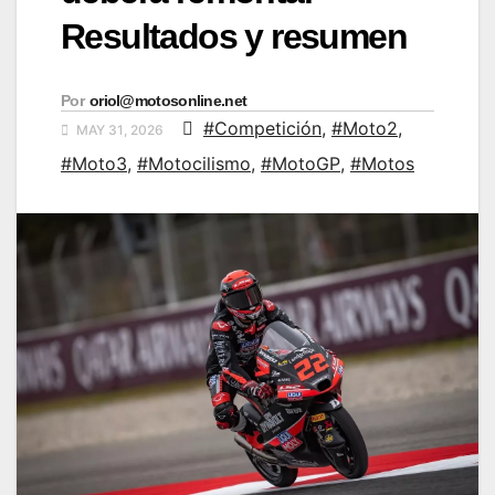
Resultados y resumen
Por
oriol@motosonline.net
#Competición
,
#Moto2
,
MAY 31, 2026
#Moto3
,
#Motocilismo
,
#MotoGP
,
#Motos