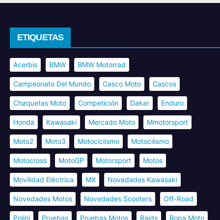
ETIQUETAS
Acerbis
BMW
BMW Motorrad
Campeonato Del Mundo
Casco Moto
Cascos
Chaquetas Moto
Competición
Dakar
Enduro
Honda
Kawasaki
Mercado Moto
Mmotorsport
Moto2
Moto3
Motociclismo
Motocilismo
Motocross
MotoGP
Motorsport
Motos
Movilidad Eléctrica
MX
Novedades Kawasaki
Novedades Motos
Novedades Scooters
Off-Road
Polini
Pruebas
Pruebas Motos
Raids
Ropa Moto