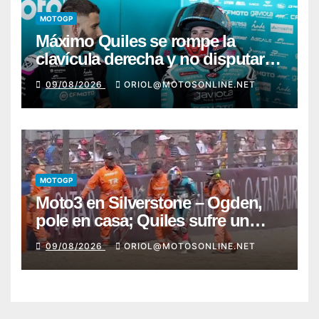
MOTOGP
Máximo Quiles se rompe la
clavícula derecha y no disputará
la carrera de Silverstone
09/08/2026
ORIOL@MOTOSONLINE.NET
MOTOGP
Moto3 en Silverstone – Ogden,
pole en casa; Quiles sufre un
fuerte y preocupante accidente
09/08/2026
ORIOL@MOTOSONLINE.NET