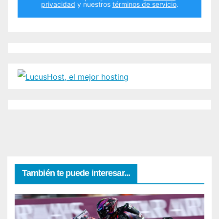
privacidad
y nuestros
términos de servicio
.
También te puede interesar...