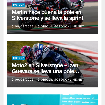
MOTOGP
Martín hace buena la pole en
Silverstone y se lleva la sprint
09/08/2026
ORIOL@MOTOSONLINE.NET
MOTOGP
Moto2 en Silverstone – Izan
Guevara se lleva una pole
incontestable; González, 4º
09/08/2026
ORIOL@MOTOSONLINE.NET