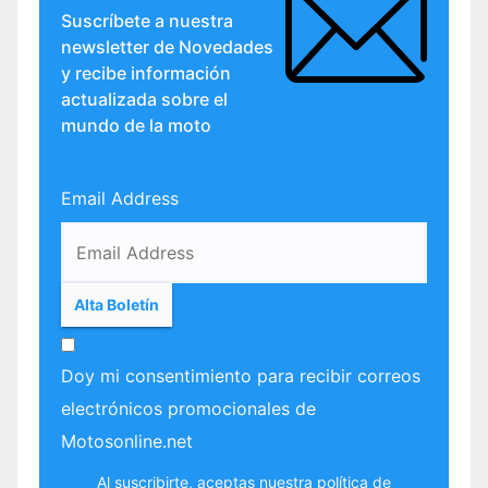
Suscríbete a nuestra
newsletter de Novedades
y recibe información
actualizada sobre el
mundo de la moto
Email Address
Doy mi consentimiento para recibir correos
electrónicos promocionales de
Motosonline.net
Al suscribirte, aceptas nuestra
política de