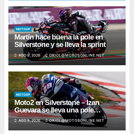
MOTOGP
Martín hace buena la pole en
Silverstone y se lleva la sprint
AGO 9, 2026
ORIOL@MOTOSONLINE.NET
MOTOGP
Moto2 en Silverstone – Izan
Guevara se lleva una pole
incontestable; González, 4º
AGO 9, 2026
ORIOL@MOTOSONLINE.NET