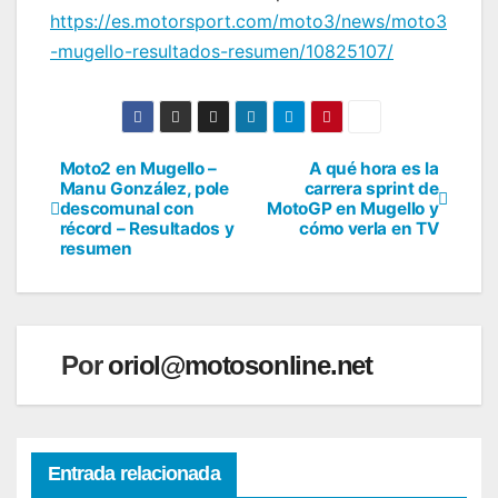
https://es.motorsport.com/moto3/news/moto3
-mugello-resultados-resumen/10825107/
Moto2 en Mugello –
A qué hora es la
Navegación
Manu González, pole
carrera sprint de
descomunal con
MotoGP en Mugello y
de
récord – Resultados y
cómo verla en TV
resumen
entradas
Por
oriol@motosonline.net
Entrada relacionada