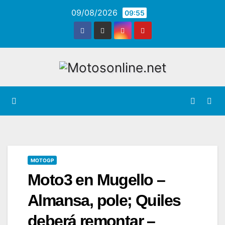
Saltar
09/08/2026
09:55
al
contenido
MOTOGP
Moto3 en Mugello –
Almansa, pole; Quiles
deberá remontar –