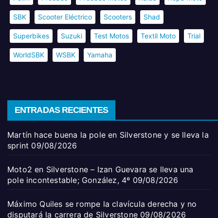
SBK
Scooter Eléctrico
Scooters
Shad
Superbikes
Suzuki
Test Motos
Textil Moto
Trial
WorldSBK
WSBK
Yamaha
ENTRADAS RECIENTES
Martín hace buena la pole en Silverstone y se lleva la
sprint
09/08/2026
Moto2 en Silverstone – Izan Guevara se lleva una
pole incontestable; González, 4º
09/08/2026
Máximo Quiles se rompe la clavícula derecha y no
disputará la carrera de Silverstone
09/08/2026