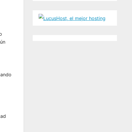
o
aún
cuando
dad