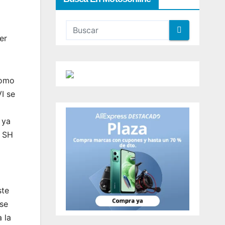
er
como
I se
 ya
a SH
ste
ese
 la