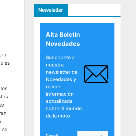
e
Newsletter
Alta Boletín
Novedades
rrir
Suscríbete a
aúles
nuestra
newsletter de
Novedades y
recibe
 los
información
stos
actualizada
te
sobre el mundo
van
de la moto
y
y se