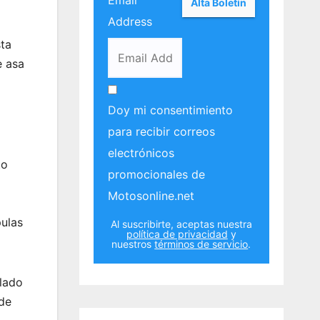
Email
Address
sta
e asa
Doy mi consentimiento
para recibir correos
electrónicos
to
promocionales de
Motosonline.net
pulas
Al suscribirte, aceptas nuestra
política de privacidad
y
nuestros
términos de servicio
.
llado
 de