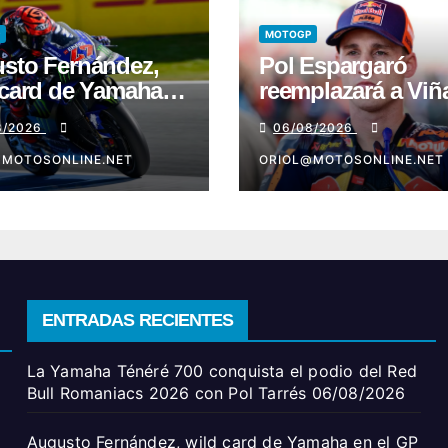
MOTOGP
sto Fernández,
Pol Espargaró
 card de Yamaha
reemplazará a Viñ
l GP de Gran
en el GP de Gran
8/2026
06/08/2026
aña
Bretaña
@MOTOSONLINE.NET
ORIOL@MOTOSONLINE.NET
ENTRADAS RECIENTES
La Yamaha Ténéré 700 conquista el podio del Red
Bull Romaniacs 2026 con Pol Tarrés
06/08/2026
Augusto Fernández, wild card de Yamaha en el GP