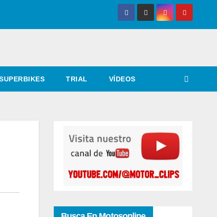
SUPERBIKES
TRIAL
VÍDEOS
Busca En Motosonline