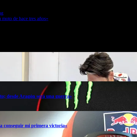
ng
u moto de hace tres años»
oto; desde Aragón será una guerra»
a conseguir mi primera victoria»