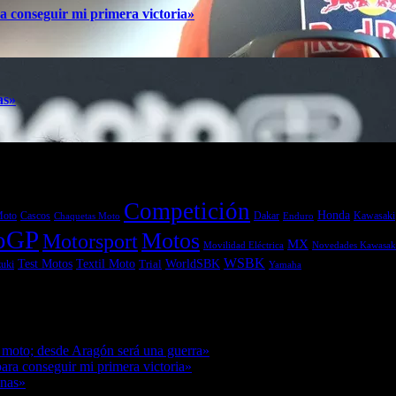
a conseguir mi primera victoria»
as»
Competición
Honda
Moto
Dakar
Kawasaki
Cascos
Chaquetas Moto
Enduro
oGP
Motos
Motorsport
MX
Movilidad Eléctrica
Novedades Kawasak
WSBK
Textil Moto
WorldSBK
Test Motos
uki
Trial
Yamaha
7/08/2026
 moto; desde Aragón será una guerra»
07/08/2026
ara conseguir mi primera victoria»
07/08/2026
anas»
07/08/2026