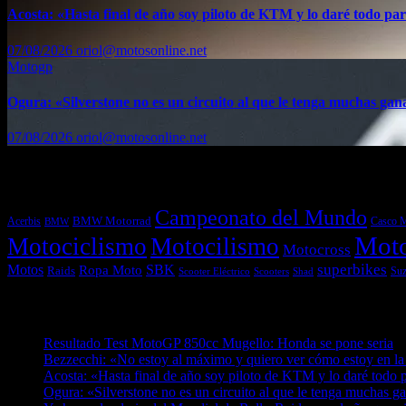
Acosta: «Hasta final de año soy piloto de KTM y lo daré todo par
07/08/2026
oriol@motosonline.net
Motogp
Ogura: «Silverstone no es un circuito al que le tenga muchas gan
07/08/2026
oriol@motosonline.net
Etiquetas
Campeonato del Mundo
Acerbis
BMW Motorrad
Casco 
BMW
Mot
Motociclismo
Motocilismo
Motocross
superbikes
Motos
SBK
Ropa Moto
Raids
Suz
Scooters
Shad
Scooter Eléctrico
Entradas recientes
Resultado Test MotoGP 850cc Mugello: Honda se pone seria
0
Bezzecchi: «No estoy al máximo y quiero ver cómo estoy en la
Acosta: «Hasta final de año soy piloto de KTM y lo daré todo p
Ogura: «Silverstone no es un circuito al que le tenga muchas g