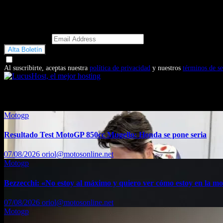
Email Address
Doy mi consentimiento para recibir correos electrónicos promocio
Al suscribirte, aceptas nuestra
política de privacidad
y nuestros
términos de se
También te puede interesar...
Motogp
Resultado Test MotoGP 850cc Mugello: Honda se pone seria
07/08/2026
oriol@motosonline.net
Motogp
Bezzecchi: «No estoy al máximo y quiero ver cómo estoy en la m
07/08/2026
oriol@motosonline.net
Motogp