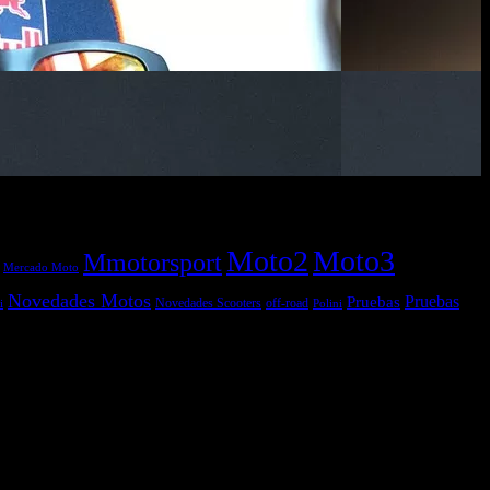
Moto2
Moto3
Mmotorsport
Mercado Moto
Novedades Motos
Pruebas
Pruebas
off-road
Novedades Scooters
Polini
i