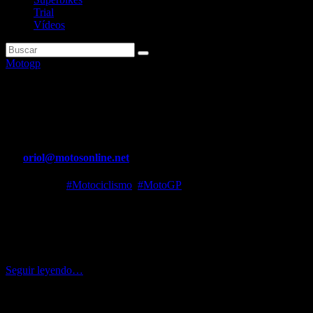
Trial
Vídeos
Motogp
Revelan los pilotos de MotoGP 
sorpresa
Por
oriol@motosonline.net
Feb 11, 2024
#Motociclismo
,
#MotoGP
Como en cualquier deporte de motor, hay unos pilotos más sensibles q
ayudar a su equipo y al fabricante de neumáticos a desarrollar cada ve
los ingenieros entiendan a la perfección qué ocurre y cómo progresar
sensibilidad y la capacidad de transmitir esas sensaciones a los ingeni
Seguir leyendo…
Fuente..
Leer noticia completa en… https://www.motors-addict.com/es/articl