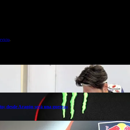
nales de Motosonline.net
rvicio
.
oto; desde Aragón será una guerra»