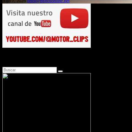
Ago 7, 2026
oriol@motosonline.net
Busca en Motosonline