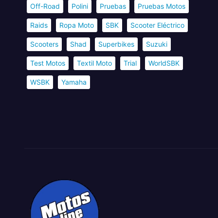
Off-Road
Polini
Pruebas
Pruebas Motos
Raids
Ropa Moto
SBK
Scooter Eléctrico
Scooters
Shad
Superbikes
Suzuki
Test Motos
Textil Moto
Trial
WorldSBK
WSBK
Yamaha