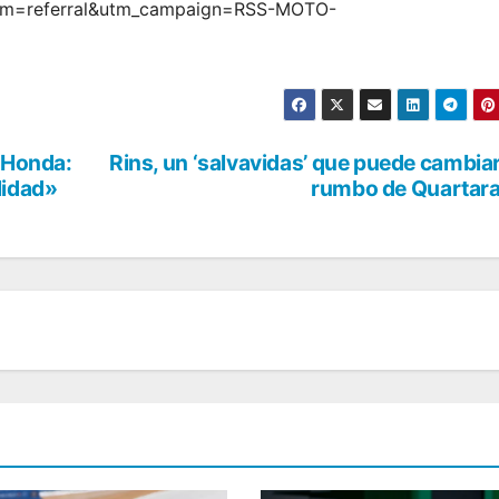
m=referral&utm_campaign=RSS-MOTO-
n Honda:
Rins, un ‘salvavidas’ que puede cambiar
lidad»
rumbo de Quartar