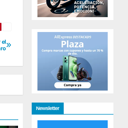
 el
aro
Newsletter