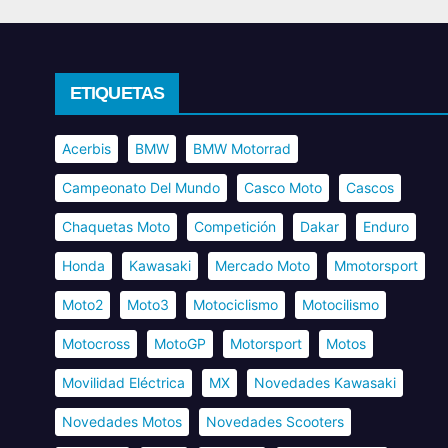
ETIQUETAS
Acerbis
BMW
BMW Motorrad
Campeonato Del Mundo
Casco Moto
Cascos
Chaquetas Moto
Competición
Dakar
Enduro
Honda
Kawasaki
Mercado Moto
Mmotorsport
Moto2
Moto3
Motociclismo
Motocilismo
Motocross
MotoGP
Motorsport
Motos
Movilidad Eléctrica
MX
Novedades Kawasaki
Novedades Motos
Novedades Scooters