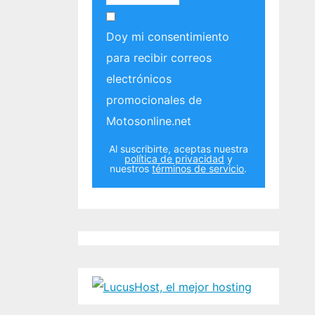
Doy mi consentimiento
para recibir correos
electrónicos
promocionales de
Motosonline.net
Al suscribirte, aceptas nuestra
política de privacidad
y
nuestros
términos de servicio
.