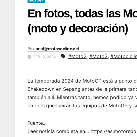
MOTOGP
En fotos, todas las 
(moto y decoración)
Por
oriol@motosonline.net
#Moto2
,
#Moto3
,
#Motocicli
FEB 12, 2024
La temporada 2024 de MotoGP está a punto de 
Shakedown en Sepang antes de la primera tanda 
también allí. Mientras tanto, hemos podido ya 
colores que lucirán los equipos de MotoGP y su
Fuente..
Leer noticia completa en… https://es.motor