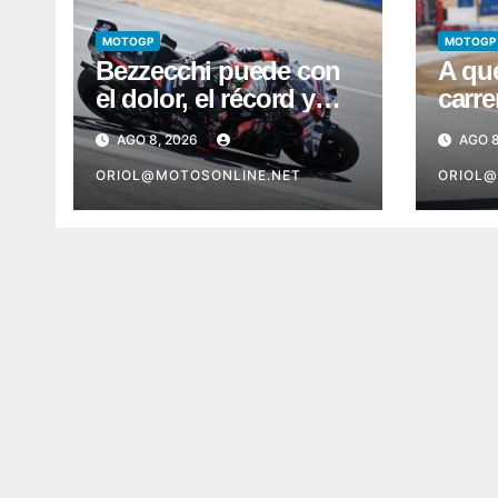
MOTOGP
MOTOGP
Bezzecchi puede con
A qué
el dolor, el récord y
carre
con todos
clasi
AGO 8, 2026
AGO 8
Moto
ORIOL@MOTOSONLINE.NET
Silve
ORIOL@