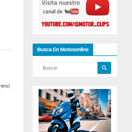
Busca En Motosonline
e
rero)
s