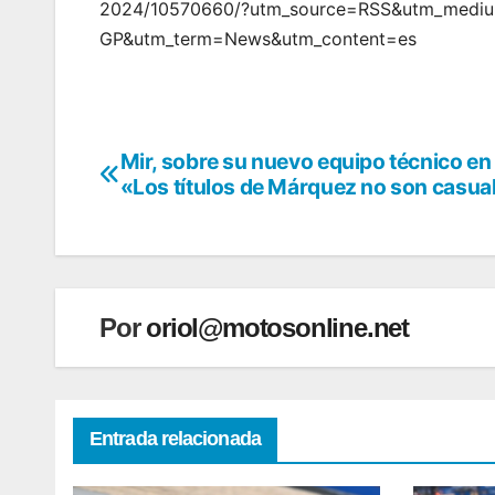
2024/10570660/?utm_source=RSS&utm_mediu
GP&utm_term=News&utm_content=es
Mir, sobre su nuevo equipo técnico e
Navegación
«Los títulos de Márquez no son casua
de
entradas
Por
oriol@motosonline.net
Entrada relacionada